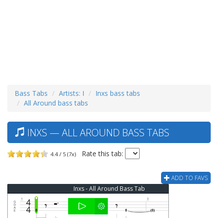
Bass Tabs
Artists: I
Inxs bass tabs
All Around bass tabs
INXS — ALL AROUND BASS TABS
Rate this tab:
4.4 / 5 (7x)
ADD TO FAVS
Inxs - All Around Bass Tab