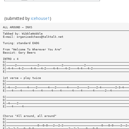
(submitted by
icehouse1
)
ALL AROUND — INXS
—————————————————————————————————————————————————————————————————————————
Tabbed by: WibbleWobble
E—mail:
organisedchaos@talktalk.net
Tuning: standard EADG
From "Welcome To Wherever You Are"
Bassist: Gary Beers
INTRO x 4
G|———————————————————————————————————————————————————————————————————————
D|—————2————————————2—————————————2————————————2—————————————————————————
A|—4—4———4—2————4—4———4—2————4—4————4—2————4—4———4—2—————————————————————
E|———————————————————————————————————————————————————————————————————————
1st verse — play twice
G|———————————————————————————————————————————————————————————————————————
D|———————————————————————————————————————————————————————————————————————
A|—4———2——————4————2——————4———2——————4—————2—————2————2—4————————2—3—4———
E|———4————4——————4————4—————4————4——————4————4——————4——————2——4——————————
G|———————————————————————————————————————————————————————————————————————
D|———————————————————————————————————————————————————————————————————————
A|—4————2————————————————————————————————————————————————————————————————
E|———4—————4—————————————————————————————————————————————————————————————
Chorus "All around, all around"
G|———————————————————————————————————————————————————————————————————————
D|———————————————————————————————————————————————————————————————————————
A|——————————————————0——0—0———2——2—2——————————————————————0———0—0————2——2—
E|—2——2—2———0——0—0————————————————————2——2—2————0———0—0——————————————————