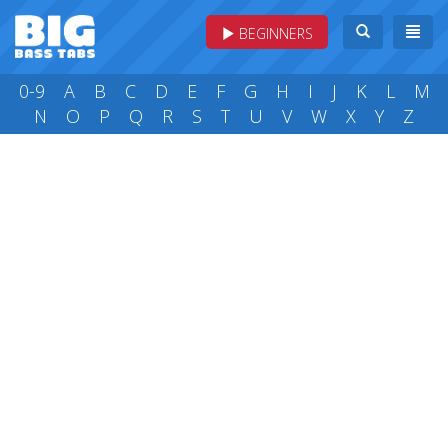
BEGINNERS
0-9
A
B
C
D
E
F
G
H
I
J
K
L
M
N
O
P
Q
R
S
T
U
V
W
X
Y
Z