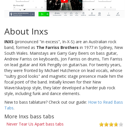
About Inxs
INXS
(pronounced "in excess", In-X-S) are an Australian rock
band, formed as
The Farriss Brothers
in 1977 in Sydney, New
South Wales. Mainstays are Garry Gary Beers on bass guitar,
Andrew Farriss on keyboards, Jon Farriss on drums, Tim Farriss
on lead guitar and Kirk Pengilly on guitar/sax. For twenty years,
they were fronted by Michael Hutchence on lead vocals, whose
"sultry good looks" and magnetic stage presence made him the
focal point of the band. Initially known for their New
Wave/ska/pop style, they later developed a harder pub rock
style, including funk and dance elements.
New to bass tablature? Check out our guide:
How to Read Bass
Tabs
.
More Inxs bass tabs
Never Tear Us Apart bass tabs