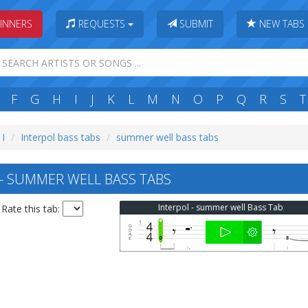
INNERS
REQUESTS
SUBMIT
NEW TABS
F
G
H
I
J
K
L
M
N
O
P
Q
R
S
T
 I
Interpol bass tabs
summer well bass tabs
 SUMMER WELL BASS TABS
Interpol - summer well Bass Tab
Rate this tab: