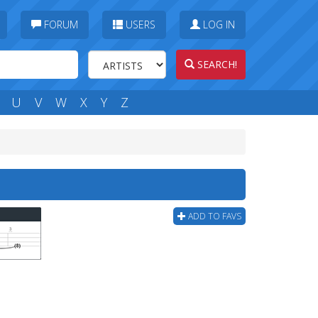
FORUM
USERS
LOG IN
SEARCH!
U
V
W
X
Y
Z
ADD TO FAVS