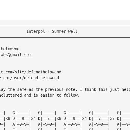
————————————————————————————————————————————————————————
            Interpol – Summer Well
————————————————————————————————————————————————————————
thelowend
tabs@gmail.com
le.com/site/defendthelowend
e.com/user/defendthelowend
lay the same as the previous note. I think this just hel
ncluttered and is easier to follow.
G|——————|   G|—————|   G|—————|	  G|—————|   G|—————|	G|———
D|———9——|x4 D|——7——|x8 D|——9——|x4 D|——7——|x8 D|——9——|x4	D|——
A|—9*—9—|   A|—9—9—|   A|—9—9—|	  A|—9—9—|   A|—9—9—|	A|—9—
E|——————|   E|—————|   E|—————|	  E|—————|   E|—————|	E|———