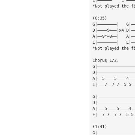
*Not played the f
(0:35)
*Not played the f
Chorus 1/2:
G|———————————————
D|———————————————
A|——5————5————4——
E|———7——7—7——5—5—
G|———————————————
D|———————————————
A|———5————5————4—
E|——7—7——7—7——5—5
(1:41)