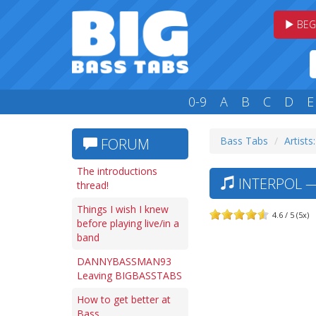
BEG
0-9
A
B
C
D
E
Bass Tabs
Artists:
FORUM
The introductions
INTERPOL —
thread!
Things I wish I knew
4.6 / 5 (5x)
before playing live/in a
band
DANNYBASSMAN93
Leaving BIGBASSTABS
How to get better at
Bass