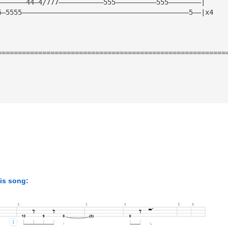
———————44—4/777———————————555——————————555————————|
5—5555—————————————————————————————————————————5——|x4
========================================================
his song: