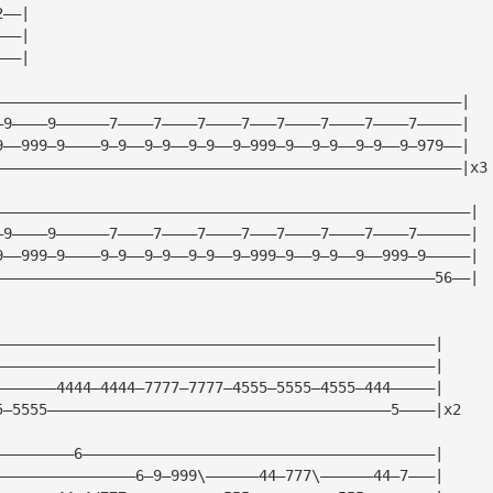
D|——————12——————12——|	
A|——9—12————9—12————| 	
E|——————————————————| 	
—————————————————————————————————————————————————————|
—9————9——————7————7————7————7———7————7————7————7—————|  
9——999—9————9—9——9—9——9—9——9—999—9——9—9——9—9——9—979——|
—————————————————————————————————————————————————————|x3
——————————————————————————————————————————————————————|
—9————9——————7————7————7————7———7————7————7————7——————| 
9——999—9————9—9——9—9——9—9——9—999—9——9—9——9——999—9—————|
——————————————————————————————————————————————————56——|
——————————————————————————————————————————————————|
——————————————————————————————————————————————————|
———————4444—4444—7777—7777—4555—5555—4555—444—————|
5—5555———————————————————————————————————————5————|x2
—————————6————————————————————————————————————————|
————————————————6—9—999\——————44—777\——————44—7———|