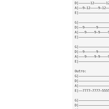
G|———————————————
D|——9——————9—————
A|———9————9—9————
E|———————————————
G|———————————————
D|——9——————9—————
A|———9————9—9————
E|———————————————
Outro:
G|———————————————
D|———————————————
A|———————————————
E|——7777—7777—555
G|———————————————
D|———————————————