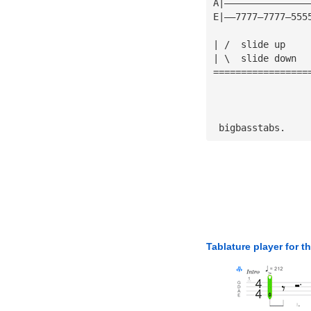
A|———————————————
E|——7777—7777—555
| /  slide up
| \  slide down
=================
 bigbasstabs.
Tablature player for t