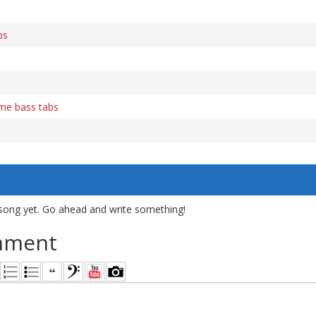
bs
me bass tabs
song yet. Go ahead and write something!
mment