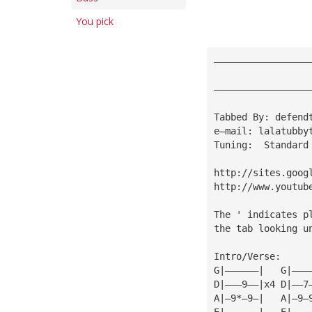
You pick
—————————————————
                 
—————————————————
Tabbed By: defend
e—mail: 
lalatubby
Tuning:  Standard
http://sites.goog
http://www.youtub
The ' indicates p
the tab looking u
Intro/Verse: