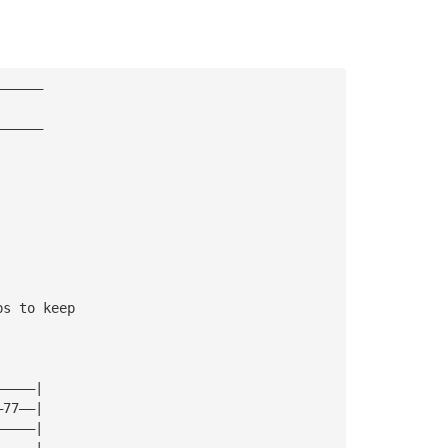
——————
——————
ps to keep
———|   G|————————|
7———|x7 D|————77——|
9——|   A|——9—————|
———|   E|————————|