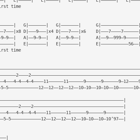
irst time
G|————————|   G|———————|   G|———————|  	G|———————|    	G|——————————————
D|————9———|x4 D|———7———|x8 D|———9———|x4	D|———7———|x6	D|———7————7—————
A|——9*—9——|   A|——9—9——|   A|——9—9——|  	A|——9—9——|	A|——9——999—9————
E|————————|   E|———————|   E|———————|  	E|———————|	E|———————————56—
irst time
————————————————————————————————————————————————————————
———————2————2———————————————————————————————————————————
——4———4—4——4—4————11——————11——————9——————9——————9—12————
—5—5————————————12——12——12——12——10—10——10—10——10——————10
——————————————————————————————————————————————————|
————————2————2————————————————————————————————————|
———4———4—4——4—4————11——————11——————9——————9———————|
——5—5————————————12——12——12——12——10—10——10—10’97——|
G|——————————————————|	