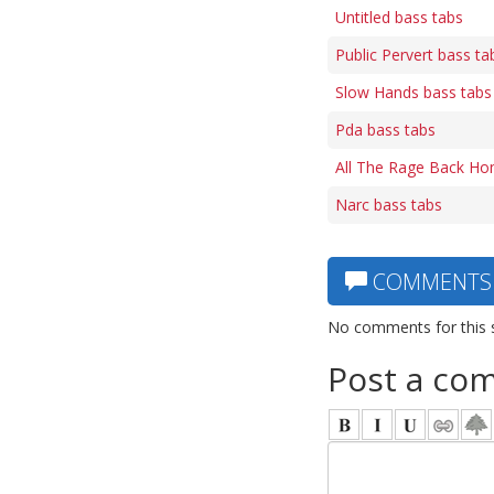
Untitled bass tabs
Public Pervert bass ta
Slow Hands bass tabs
Pda bass tabs
All The Rage Back Ho
Narc bass tabs
COMMENTS
No comments for this 
Post a co