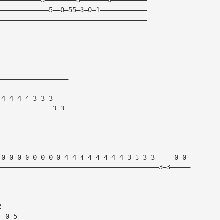
—————————————5——0—55—3—0—1————————————
——————————————————————————————————————
——————————————————
——————————————————
—4—4—4—4—3—3—3————
——————————————3—3—
—————————————————————————————————————————————————
—————————————————————————————————————————————————
—0—0—0—0—0—0—0—0—4—4—4—4—4—4—4—4—3—3—3—3—————0—0—
—————————————————————————————————————————3—3—————
——————
2—————
——0—5—