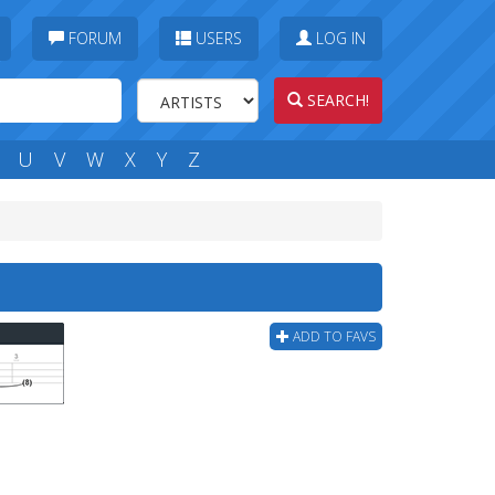
FORUM
USERS
LOG IN
SEARCH!
U
V
W
X
Y
Z
ADD TO FAVS