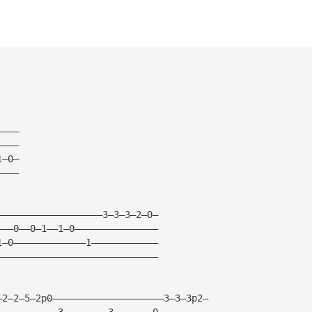
————
————
1—0—
————
———————————————————3—3—3—2—0—
———0——0—1——1—0———————————————
1—0—————————————1————————————
—————————————————————————————
—2—2—5—2p0————————————————————3—3—3p2—
———————————3————————3———————0—————————