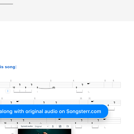
——————
his song: