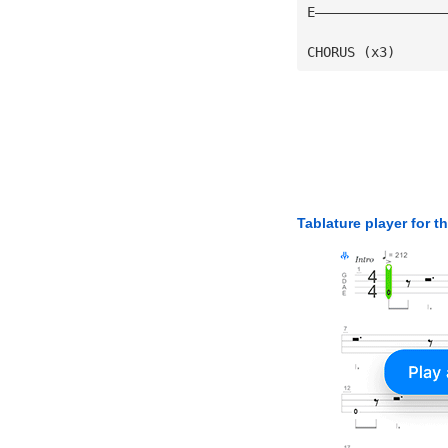
E————————————————
CHORUS (x3)
Tablature player for t