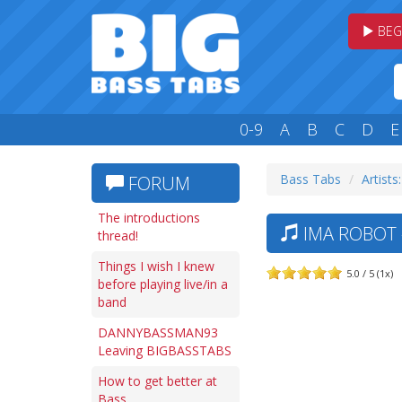
BEG
0-9
A
B
C
D
E
Bass Tabs
Artists:
FORUM
The introductions
IMA ROBOT 
thread!
Things I wish I knew
5.0 / 5 (1x)
before playing live/in a
band
DANNYBASSMAN93
Leaving BIGBASSTABS
How to get better at
Bass