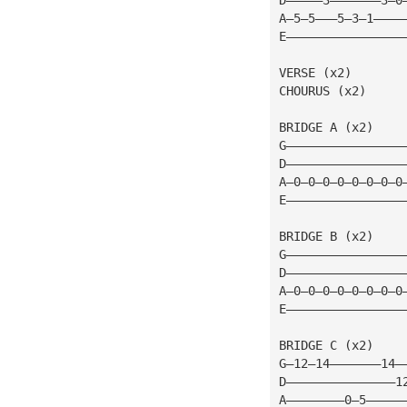
A—5—5———5—3—1————
E————————————————
VERSE (x2)
CHOURUS (x2)
BRIDGE A (x2)
G————————————————
D————————————————
A—0—0—0—0—0—0—0—0
E————————————————
BRIDGE B (x2)
G————————————————
D————————————————
A—0—0—0—0—0—0—0—0
E————————————————
BRIDGE C (x2)
G—12—14———————14—
D———————————————1
A————————0—5—————