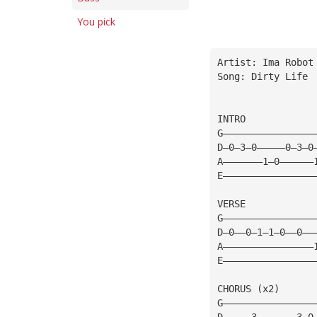
You pick
Artist: Ima Robot
Song: Dirty Life
INTRO
G————————————————
D—0—3—0—————0—3—0
A———————1—0——————
E————————————————
VERSE
G————————————————
D—0——0—1—1—0——0——
A————————————————
E————————————————
CHORUS (x2)
G————————————————
D—————3———————3—0