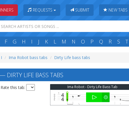
INNERS
REQUESTS
SUBMIT
NEW TABS
F
G
H
I
J
K
L
M
N
O
P
Q
R
S
T
 I
Ima Robot bass tabs
Dirty Life bass tabs
— DIRTY LIFE BASS TABS
Ima Robot - Dirty Life Bass Tab
Rate this tab: