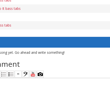
ss tabs
It bass tabs
ss tabs
song yet. Go ahead and write something!
mment