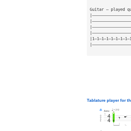
Guitar — played q
|————————————————
|————————————————
|————————————————
|————————————————
|1—1—1—1—1—1—1—1—
|————————————————
Tablature player for t