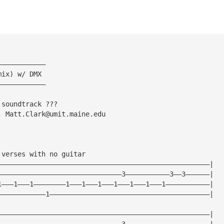
————————————
mix) w/ DMX
————————————
 soundtrack ???
, 
Matt.Clark@umit.maine.edu
 verses with no guitar
—————————————————————————————————————————————————————|
———————————————————————————————3———————————3——3——————|
1———1———1————————1———1———1———1———1———1———1———————————|
————————————1————————————————————————————————————————|
—————————————————————————————————————————————————————|
———————————————————————————————3—————————————————————|