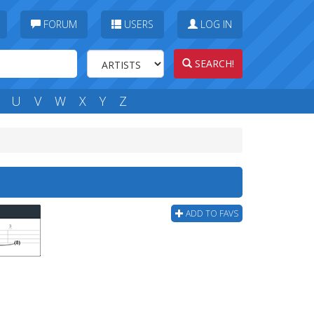
FORUM
USERS
LOG IN
SEARCH!
U
V
W
X
Y
Z
ADD TO FAVS