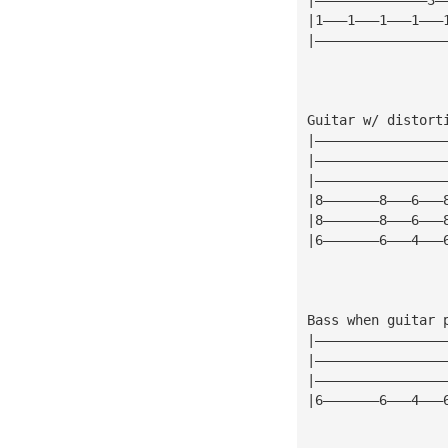
|1———1———1———1———
|————————————————
Guitar w/ distort
|————————————————
|————————————————
|————————————————
|8———————8———6———
|8———————8———6———
|6———————6———4———
Bass when guitar 
|————————————————
|————————————————
|————————————————
|6———————6———4———