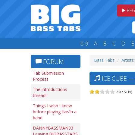
BEG
0-9
A
B
C
D
E
Bass Tabs
Artists:
FORUM
Tab Submission
ICE CUBE —
Process
The introductions
2.0 / 5 (1x)
thread!
Things I wish I knew
before playing live/in a
band
DANNYBASSMAN93
Leaving BIGBASSTABS