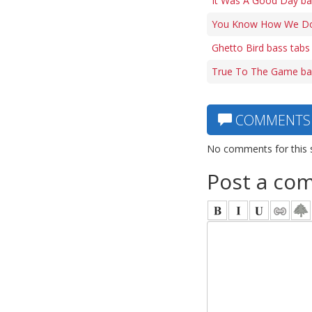
It Was A Good Day ba
You Know How We Do 
Ghetto Bird bass tabs
True To The Game ba
COMMENTS
No comments for this 
Post a co