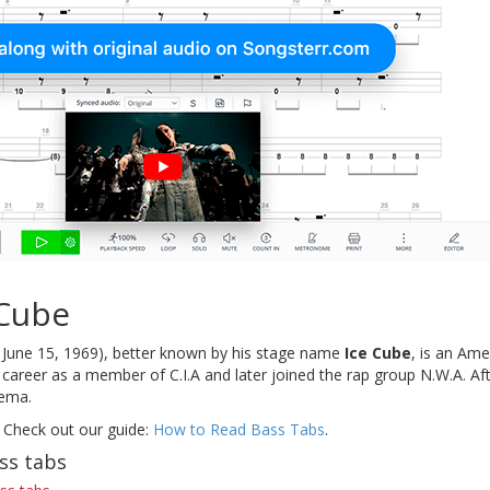
 Cube
 June 15, 1969), better known by his stage name
Ice Cube
, is an Ame
career as a member of C.I.A and later joined the rap group N.W.A. Afte
nema.
 Check out our guide:
How to Read Bass Tabs
.
ss tabs