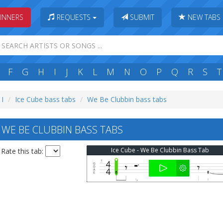
INNERS
REQUESTS
SUBMIT
NEW TABS
F
G
H
I
J
K
L
M
N
O
P
Q
R
S
T
 I
Ice Cube bass tabs
We Be Clubbin bass tabs
 WE BE CLUBBIN BASS TABS
Ice Cube - We Be Clubbin Bass Tab
Rate this tab: