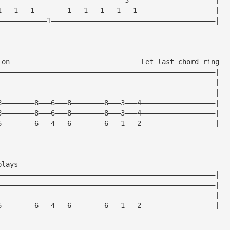
1———1———1————————1———1———1———1———1———————————————————|
————————————1————————————————————————————————————————|
ion                                Let last chord ring  
—————————————————————————————————————————————————————|
—————————————————————————————————————————————————————|
—————————————————————————————————————————————————————|
8————————8———6———8————————8———3———4——————————————————|
8————————8———6———8————————8———3———4——————————————————|
6————————6———4———6————————6———1———2——————————————————|
plays
—————————————————————————————————————————————————————|
—————————————————————————————————————————————————————|
—————————————————————————————————————————————————————|
6————————6———4———6————————6———1———2——————————————————|