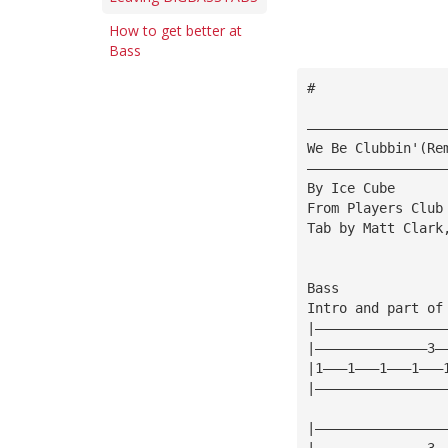
How to get better at
Bass
#
—————————————————
We Be Clubbin'(Re
—————————————————
By Ice Cube
From Players Club
Tab by Matt Clark
Bass
Intro and part of
|————————————————
|——————————————3—
|1———1———1———1———
|————————————————
|————————————————
|——————————————3—