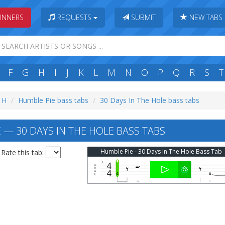
INNERS
REQUESTS
SUBMIT
NEW TABS
F
G
H
I
J
K
L
M
N
O
P
Q
R
S
T
: H
Humble Pie bass tabs
30 Days In The Hole bass tabs
 — 30 DAYS IN THE HOLE BASS TABS
Humble Pie - 30 Days In The Hole Bass Tab
Rate this tab: