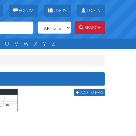
FORUM
USERS
LOG IN
SEARCH!
U
V
W
X
Y
Z
ADD TO FAVS