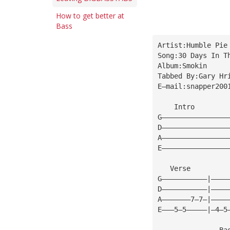
How to get better at
Bass
Artist:Humble Pie
Song:30 Days In T
Album:Smokin
Tabbed By:Gary Hr
E—mail:
snapper200
    Intro        
G————————————————
D————————————————
A————————————————
E————————————————
   Verse         
G———————————|————
D———————————|————
A———————7—7—|————
E———5—5—————|—4—5
               Ba