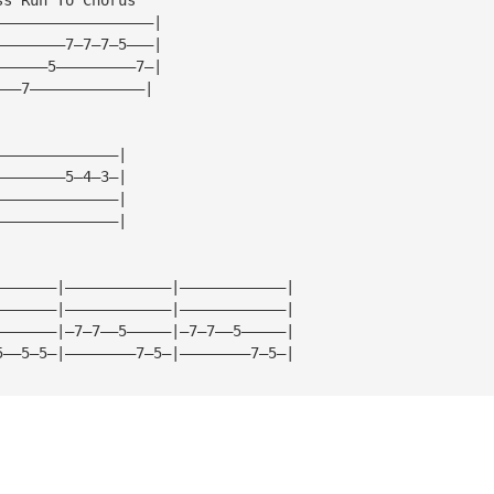
——————————————————|
————————7—7—7—5———|
——————5—————————7—|
———7—————————————|
               
——————————————|
————————5—4—3—|
——————————————|
——————————————|
                                      
———————|————————————|————————————|
———————|————————————|————————————|
———————|—7—7——5—————|—7—7——5—————|
5——5—5—|————————7—5—|————————7—5—|