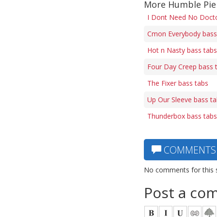
More Humble Pie
I Dont Need No Docto
Cmon Everybody bass
Hot n Nasty bass tabs
Four Day Creep bass 
The Fixer bass tabs
Up Our Sleeve bass t
Thunderbox bass tabs
COMMENTS
No comments for this 
Post a co