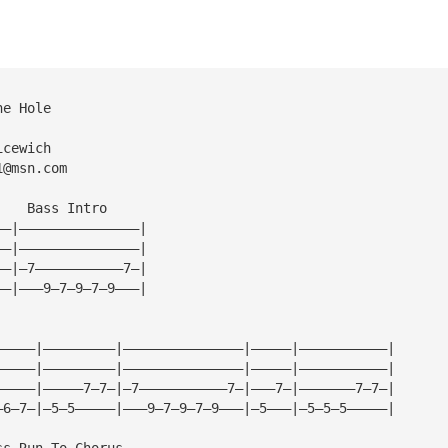
he Hole
icewich
1@msn.com
    Bass Intro             
——|———————————————|
——|———————————————|
——|—7———————————7—|
——|———9—7—9—7—9———|
                                               
—————|—————————|———————————————|—————|———————————|
—————|—————————|———————————————|—————|———————————|
—————|—————7—7—|—7———————————7—|———7—|———————7—7—|
—6—7—|—5—5—————|———9—7—9—7—9———|—5———|—5—5—5—————|
ss Run To Chorus                  