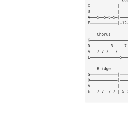
G————————————|———
D————————————|———
A———5——5—5—5—|———
E————————————|—12
    Chorus       
G————————————————
D—————————5—————7
A———7—7—7———7————
E—————————————5——
    Bridge       
G————————————|———
D————————————|———
A————————————|———
E———7—7——7—7—|—5—