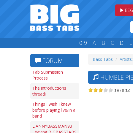
BEG
0-9
A
B
C
D
E
Bass Tabs
Artists
FORUM
Tab Submission
HUMBLE PIE
Process
The introductions
3.0 / 5 (3x)
thread!
Things I wish I knew
before playing live/in a
band
DANNYBASSMAN93
Leaving BIGBASSTABS