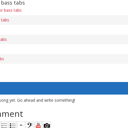
 bass tabs
r bass tabs
 tabs
tabs
abs
song yet. Go ahead and write something!
mment