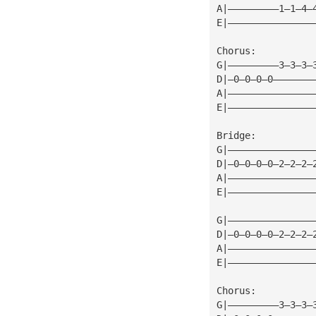
A|—————————1—1—4—
E|———————————————
Chorus:
G|—————————3—3—3—
D|—0—0—0—0———————
A|———————————————
E|———————————————
Bridge:
G|———————————————
D|—0—0—0—0—2—2—2—
A|———————————————
E|———————————————
G|———————————————
D|—0—0—0—0—2—2—2—
A|———————————————
E|———————————————
Chorus:
G|—————————3—3—3—