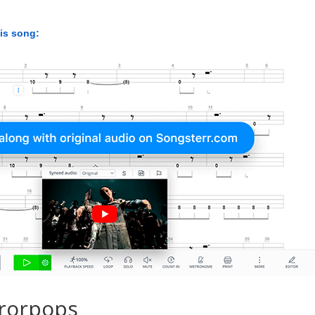
his song:
rorpops