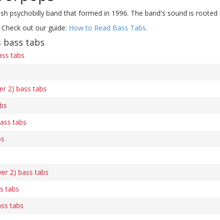
sh psychobilly band that formed in 1996. The band's sound is rooted i
 Check out our guide:
How to Read Bass Tabs
.
 bass tabs
ass tabs
er 2) bass tabs
bs
ass tabs
bs
er 2) bass tabs
s tabs
ss tabs