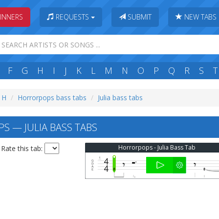
INNERS
REQUESTS
SUBMIT
NEW TABS
F
G
H
I
J
K
L
M
N
O
P
Q
R
S
T
: H
Horrorpops bass tabs
Julia bass tabs
 — JULIA BASS TABS
Horrorpops - Julia Bass Tab
Rate this tab: