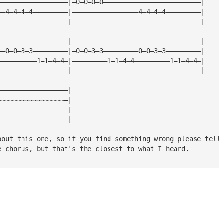
——————————————————|—0—0—0—0—————————————————————————|
——4—4—4—4—————————|—————————————————4—4—4—4—————————|
——————————————————|—————————————————————————————————|
——————————————————|—————————————————————————————————|
——0—0—3—3—————————|—0—0—3—3—————————0—0—3—3—————————|
——————————1—1—4—4—|—————————1—1—4—4—————————1—1—4—4—|
——————————————————|—————————————————————————————————|
——————————————————|
~~~~~~~~~~~~~~~~~—|
——————————————————|
——————————————————|
bout this one, so if you find something wrong please tel
e chorus, but that's the closest to what I heard.