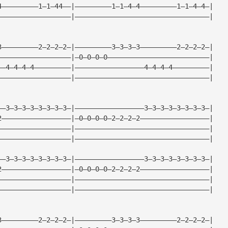
4—————————1—1—44——|—————————1—1—4—4—————————1—1—4—4—|
——————————————————|—————————————————————————————————|
3—————————2—2—2—2—|—————————3—3—3—3—————————2—2—2—2—|
——————————————————|—0—0—0—0—————————————————————————|
——4—4—4—4—————————|—————————————————4—4—4—4—————————|
——————————————————|—————————————————————————————————|
——3—3—3—3—3—3—3—3—|—————————————————3—3—3—3—3—3—3—3—|
2—————————————————|—0—0—0—0—2—2—2—2—————————————————|
——————————————————|—————————————————————————————————|
——————————————————|—————————————————————————————————|
——3—3—3—3—3—3—3—3—|—————————————————3—3—3—3—3—3—3—3—|
2—————————————————|—0—0—0—0—2—2—2—2—————————————————|
——————————————————|—————————————————————————————————|
——————————————————|—————————————————————————————————|
3—————————2—2—2—2—|—————————3—3—3—3—————————2—2—2—2—|