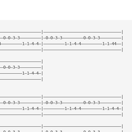
——————————————————|—————————————————————————————————|
——0—0—3—3—————————|—0—0—3—3—————————0—0—3—3—————————|
4—————————1—1—4—4—|—————————1—1—4—4—————————1—1—44——|
——————————————————|—————————————————————————————————|
——————————————————|
——0—0—3—3—————————|
——————————1—1—4—4—|
——————————————————|
——————————————————|—————————————————————————————————|
——0—0—3—3—————————|—0—0—3—3—————————0—0—3—3—————————|
——————————1—1—4—4—|—————————1—1—4—4—————————1—1—4—4—|
——————————————————|—————————————————————————————————|
——————————————————|—————————————————————————————————|
——0—0—3—3—————————|—0—0—3—3—————————0—0—3—3—————————|