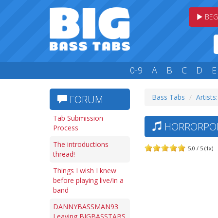
BEG
0-9
A
B
C
D
E
Bass Tabs
Artists
FORUM
Tab Submission
HORRORPOPS
Process
The introductions
5.0 / 5 (1x)
thread!
Things I wish I knew
before playing live/in a
band
DANNYBASSMAN93
Leaving BIGBASSTABS