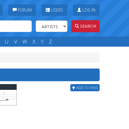
FORUM
USERS
LOG IN
SEARCH!
U
V
W
X
Y
Z
ADD TO FAVS