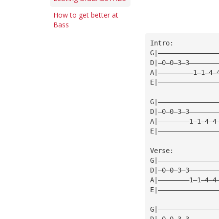
How to get better at
Bass
Intro:
G|———————————————
D|—0—0—3—3———————
A|—————————1—1—4—
E|———————————————
G|———————————————
D|—0—0—3—3———————
A|————————1—1—4—4
E|———————————————
Verse:
G|———————————————
D|—0—0—3—3———————
A|————————1—1—4—4
E|———————————————
G|———————————————
D|—0—0—3—3———————