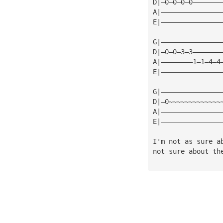
D|—0—0—0—0———————
A|———————————————
E|———————————————
G|———————————————
D|—0—0—3—3———————
A|————————1—1—4—4
E|———————————————
G|———————————————
D|—0~~~~~~~~~~~~~
A|———————————————
E|———————————————
I'm not as sure a
not sure about th