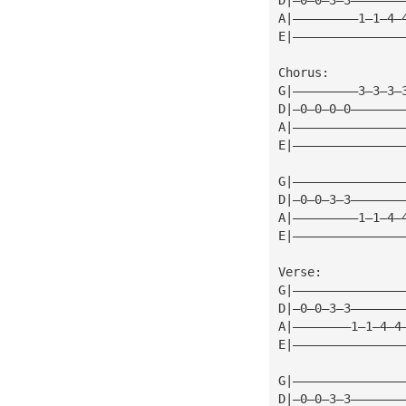
A|—————————1—1—4—
E|———————————————
Chorus:
G|—————————3—3—3—
D|—0—0—0—0———————
A|———————————————
E|———————————————
G|———————————————
D|—0—0—3—3———————
A|—————————1—1—4—
E|———————————————
Verse:
G|———————————————
D|—0—0—3—3———————
A|————————1—1—4—4
E|———————————————
G|———————————————
D|—0—0—3—3———————