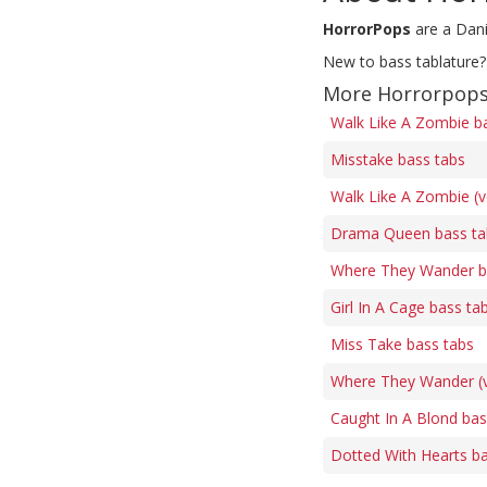
HorrorPops
are a Dani
New to bass tablature?
More Horrorpops
Walk Like A Zombie b
Misstake bass tabs
Walk Like A Zombie (v
Drama Queen bass ta
Where They Wander b
Girl In A Cage bass ta
Miss Take bass tabs
Where They Wander (v
Caught In A Blond bas
Dotted With Hearts ba