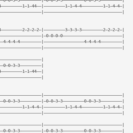
4—————————1—1—44——|—————————1—1—4—4—————————1—1—4—4—|
——————————————————|—————————————————————————————————|
3—————————2—2—2—2—|—————————3—3—3—3—————————2—2—2—2—|
——————————————————|—0—0—0—0—————————————————————————|
——4—4—4—4—————————|—————————————————4—4—4—4—————————|
——————————————————|—————————————————————————————————|
——————————————————|
——0—0—3—3—————————|
4—————————1—1—44——|
——————————————————|
——————————————————|—————————————————————————————————|
——0—0—3—3—————————|—0—0—3—3—————————0—0—3—3—————————|
——————————1—1—4—4—|—————————1—1—4—4—————————1—1—4—4—|
——————————————————|—————————————————————————————————|
——————————————————|—————————————————————————————————|
——0—0—3—3—————————|—0—0—3—3—————————0—0—3—3—————————|