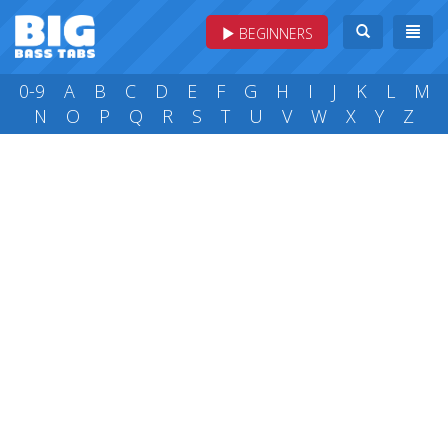
BEGINNERS
0-9
A
B
C
D
E
F
G
H
I
J
K
L
M
N
O
P
Q
R
S
T
U
V
W
X
Y
Z