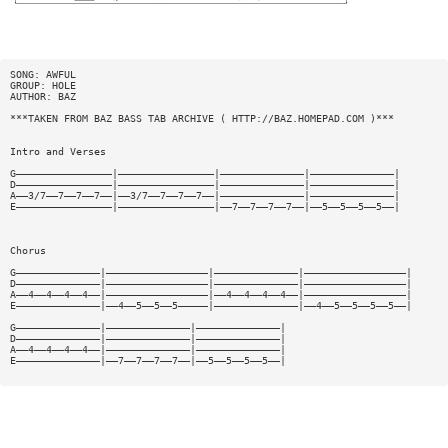
SONG: AWFUL
GROUP: HOLE
AUTHOR: BAZ
***TAKEN FROM BAZ BASS TAB ARCHIVE ( HTTP://BAZ.HOMEPAD.COM )***
Intro and Verses
G————————————————|————————————————|——————————————|——————————————|
D————————————————|————————————————|——————————————|——————————————|
A——3/7——7——7——7——|——3/7——7——7——7——|——————————————|——————————————|
E————————————————|————————————————|——7——7——7——7——|——5——5——5——5——|
Chorus
G——————————————|—————————————————|——————————————|—————————————————|
D——————————————|—————————————————|——————————————|—————————————————|
A——4——4——4——4——|—————————————————|——4——4——4——4——|—————————————————|
E——————————————|——4——5——5——5—————|——————————————|——4——5——5——5——5——|
G——————————————|——————————————|——————————————|
D——————————————|——————————————|——————————————|
A——4——4——4——4——|——————————————|——————————————|
E——————————————|——7——7——7——7——|——5——5——5——5——|