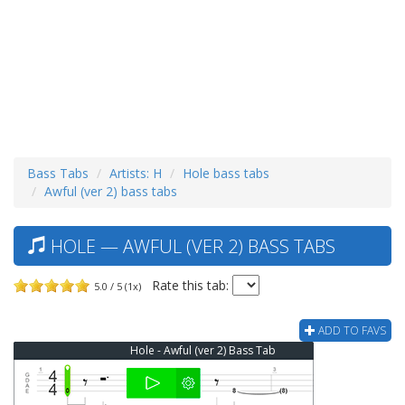
Bass Tabs
Artists: H
Hole bass tabs
Awful (ver 2) bass tabs
HOLE — AWFUL (VER 2) BASS TABS
Rate this tab:
5.0 / 5 (1x)
ADD TO FAVS
Hole - Awful (ver 2) Bass Tab