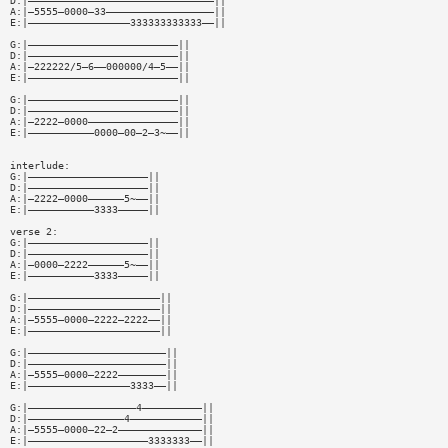
D:|———————————————————————————————||
A:|—5555—0000—33——————————————————||
E:|—————————————————333333333333——||
G:|—————————————————————————||
D:|—————————————————————————||
A:|—222222/5—6——000000/4—5——||
E:|—————————————————————————||
G:|—————————————————————————||
D:|—————————————————————————||
A:|—2222—0000———————————————||
E:|———————————0000—00—2—3~——||
interlude:
G:|————————————————————||
D:|————————————————————||
A:|—2222—0000——————5~——||
E:|———————————3333—————||
verse 2:
G:|————————————————————||
D:|————————————————————||
A:|—0000—2222——————5~——||
E:|———————————3333—————||
G:|——————————————————————||
D:|——————————————————————||
A:|—5555—0000—2222—2222——||
E:|——————————————————————||
G:|———————————————————————||
D:|———————————————————————||
A:|—5555—0000—2222————————||
E:|—————————————————3333——||
G:|——————————————————4——————————||
D:|————————————————4————————————||
A:|—5555—0000—22—2——————————————||
E:|————————————————————3333333——||