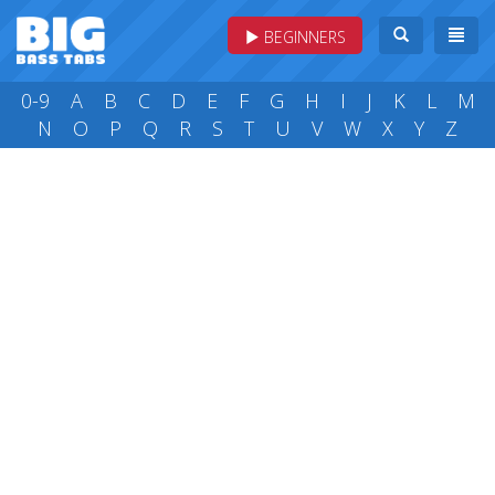
BEGINNERS
0-9
A
B
C
D
E
F
G
H
I
J
K
L
M
N
O
P
Q
R
S
T
U
V
W
X
Y
Z