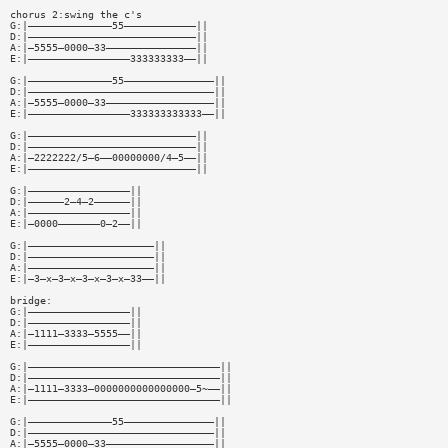
chorus 2:swing the c's
G:|——————————————55————————————||
D:|————————————————————————————||
A:|—5555—0000—33———————————————||
E:|—————————————————333333333——||
G:|——————————————55———————————————||
D:|———————————————————————————————||
A:|—5555—0000—33——————————————————||
E:|—————————————————333333333333——||
G:|————————————————————————————||
D:|————————————————————————————||
A:|—2222222/5—6——00000000/4—5——||
E:|————————————————————————————||
G:|—————————————————||
D:|——————2—4—2——————||
A:|—————————————————||
E:|—0000———————0—2——||
G:|—————————————————————||
D:|—————————————————————||
A:|—————————————————————||
E:|—3—x—3—x—3—x—3—x—33——||
bridge:
G:|—————————————————||
D:|—————————————————||
A:|—1111—3333—5555——||
E:|—————————————————||
G:|————————————————————————————————||
D:|————————————————————————————————||
A:|—1111—3333—0000000000000000—5~——||
E:|————————————————————————————————||
G:|——————————————55———————————————||
D:|———————————————————————————————||
A:|—5555—0000—33——————————————————||