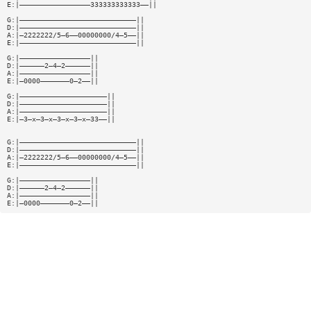
E:|—————————————————333333333333——||
G:|————————————————————————————||
D:|————————————————————————————||
A:|—2222222/5—6——00000000/4—5——||
E:|————————————————————————————||
G:|—————————————————||
D:|——————2—4—2——————||
A:|—————————————————||
E:|—0000———————0—2——||
G:|—————————————————————||
D:|—————————————————————||
A:|—————————————————————||
E:|—3—x—3—x—3—x—3—x—33——||
G:|————————————————————————————||
D:|————————————————————————————||
A:|—2222222/5—6——00000000/4—5——||
E:|————————————————————————————||
G:|—————————————————||
D:|——————2—4—2——————||
A:|—————————————————||
E:|—0000———————0—2——||