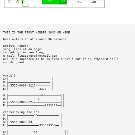
THIS IS THE FIRST HINDER SONG ON HERE
bass enters in at around 36 seconds
artist: hinder
song: lips of an angel
tabbed by: esuvee &reg;
e—mail:
fleasahero@hotmail.com
and it's supposed to be in drop d but i put it in standard still
sounds great
verse 1
G:|———————————————————————||
D:|———————————————————————||
A:|—5555—0000—2222————————||
E:|—————————————————3333——||
G:|——————————————————4——————————||
D:|————————————————4————————————||
A:|—5555—0000—22—2——————————————||
E:|————————————————————3333333——||
chorus:swing the c's
G:|——————————————55————————————||
D:|————————————————————————————||
A:|—5555—0000—33———————————————||
E:|—————————————————333333333——||
G:|——————————————55———————————————||