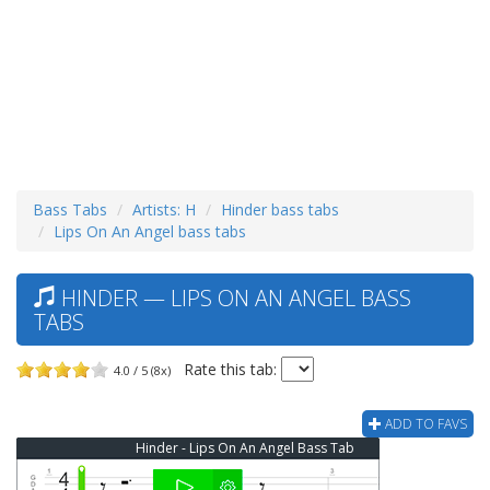
Bass Tabs
Artists: H
Hinder bass tabs
Lips On An Angel bass tabs
HINDER — LIPS ON AN ANGEL BASS
TABS
Rate this tab:
4.0 / 5 (8x)
ADD TO FAVS
Hinder - Lips On An Angel Bass Tab