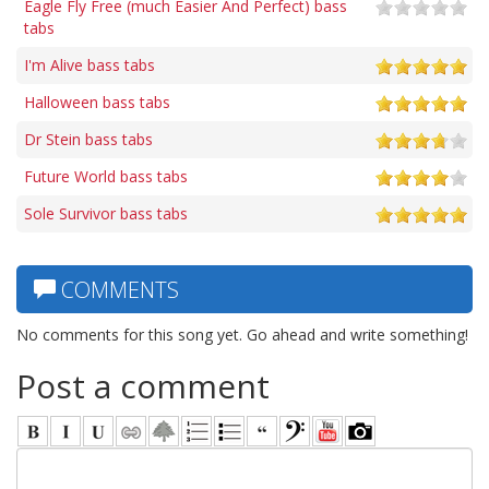
Eagle Fly Free (much Easier And Perfect) bass
tabs
I'm Alive bass tabs
Halloween bass tabs
Dr Stein bass tabs
Future World bass tabs
Sole Survivor bass tabs
COMMENTS
No comments for this song yet. Go ahead and write something!
Post a comment