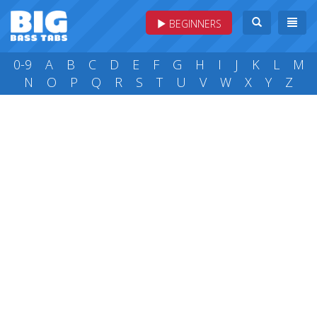
BEGINNERS
0-9
A
B
C
D
E
F
G
H
I
J
K
L
M
N
O
P
Q
R
S
T
U
V
W
X
Y
Z