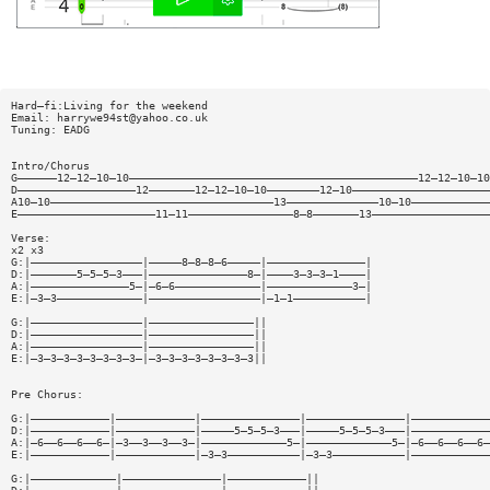
Hard—fi:Living for the weekend
Email:
harrywe94st@yahoo.co.uk
Tuning: EADG
Intro/Chorus
G——————12—12—10—10————————————————————————————————————————————12—12—10—10
D——————————————————12———————12—12—10—10————————12—10—————————————————————
A10—10——————————————————————————————————13——————————————10—10————————————
E—————————————————————11—11————————————————8—8———————13——————————————————
Verse:
x2 x3
G:|—————————————————|—————8—8—8—6—————|———————————————|
D:|———————5—5—5—3———|———————————————8—|————3—3—3—1————|
A:|———————————————5—|—6—6—————————————|—————————————3—|
E:|—3—3—————————————|—————————————————|—1—1———————————|
G:|—————————————————|————————————————||
D:|—————————————————|————————————————||
A:|—————————————————|————————————————||
E:|—3—3—3—3—3—3—3—3—|—3—3—3—3—3—3—3—3||
Pre Chorus:
G:|————————————|————————————|———————————————|———————————————|————————————
D:|————————————|————————————|—————5—5—5—3———|—————5—5—5—3———|————————————
A:|—6——6——6——6—|—3——3——3——3—|—————————————5—|—————————————5—|—6——6——6——6—
E:|————————————|————————————|—3—3———————————|—3—3———————————|————————————
G:|—————————————|———————————————|————————————||