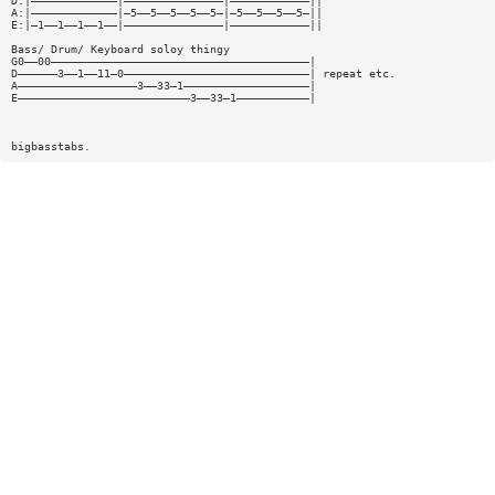
D:|—————————————|———————————————|————————————||
A:|—————————————|—5——5——5——5——5—|—5——5——5——5—||
E:|—1——1——1——1——|———————————————|————————————||
Bass/ Drum/ Keyboard soloy thingy
G0——00———————————————————————————————————————|
D——————3——1——11—0————————————————————————————| repeat etc.
A——————————————————3——33—1———————————————————|
E——————————————————————————3——33—1———————————|
bigbasstabs.