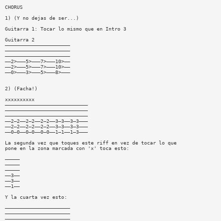
CHORUS
1) (Y no dejas de ser...)
Guitarra 1: Tocar lo mismo que en Intro 3
Guitarra 2
——————————————————————
——————————————————————
——————————————————————
——2>———5>———7>———10>——
——2>———5>———7>———10>——
——0>———3>———5>———8>———
2) (Facha!)
xxxxxxxxxx
————————————————————————————
————————————————————————————
————————————————————————————
——2—2——2—2——2—2——3—3——3—3———
——2—2——2—2——2—2——3—3——3—3———
——0—0——0—0——0—0——1—1——1—3———
La segunda vez que toques este riff en vez de tocar lo que
pone en la zona marcada con 'x' toca esto:
—————
—————
—————
——3——
——3——
——1——
Y la cuarta vez esto:
——————————————————————
——————————————————————
——————————————————————