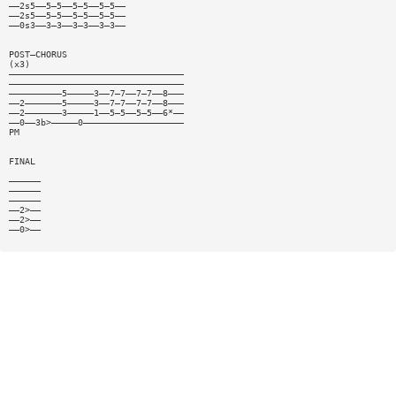
——2s5——5—5——5—5——5—5——
——2s5——5—5——5—5——5—5——
——0s3——3—3——3—3——3—3——
POST—CHORUS
(x3)
—————————————————————————————————
—————————————————————————————————
——————————5—————3——7—7——7—7——8———
——2———————5—————3——7—7——7—7——8———
——2———————3—————1——5—5——5—5——6*——
——0——3b>—————0———————————————————
PM
FINAL
——————
——————
——————
——2>——
——2>——
——0>——