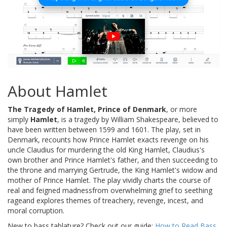
About Hamlet
The Tragedy of Hamlet, Prince of Denmark
, or more
simply
Hamlet
, is a tragedy by William Shakespeare, believed to
have been written between 1599 and 1601. The play, set in
Denmark, recounts how Prince Hamlet exacts revenge on his
uncle Claudius for murdering the old King Hamlet, Claudius's
own brother and Prince Hamlet's father, and then succeeding to
the throne and marrying Gertrude, the King Hamlet's widow and
mother of Prince Hamlet. The play vividly charts the course of
real and feigned madnessfrom overwhelming grief to seething
rageand explores themes of treachery, revenge, incest, and
moral corruption.
New to bass tablature? Check out our guide:
How to Read Bass