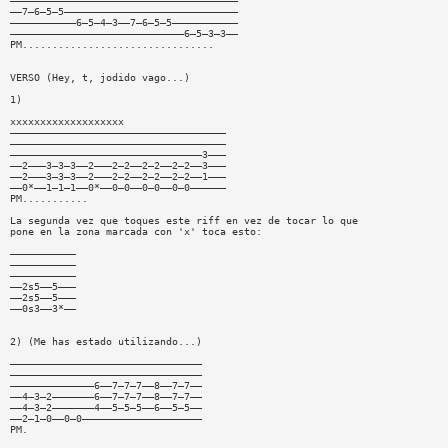
——————————————————————————————————————
——7—6—5—5—————————————————————————————
———————————6—5—4—3——7—6—5—5———————————
—————————————————————————————6—5—3—3——
PM................................
VERSO (Hey, t, jodido vago...)
1)
xxxxxxxxxxxxxxxxxxx
————————————————————————————————————
————————————————————————————————————
————————————————————————————————3———
——2———3—3—3——2———2—2——2—2——2—2——3———
——2———3—3—3——2———2—2——2—2——2—2——1———
——0*——1—1—1——0*——0—0——0—0——0—0——————
PM...........
La segunda vez que toques este riff en vez de tocar lo que
pone en la zona marcada con 'x' toca esto:
———————————
———————————
———————————
——2s5——5———
——2s5——5———
——0s3——3*——
2) (Me has estado utilizando...)
————————————————————————————————
————————————————————————————————
——————————————6——7—7—7——8——7—7——
——4—3—2———————6——7—7—7——8——7—7——
——4—3—2———————4——5—5—5——6——5—5——
——2—1—0——0—0————————————————————
PM.