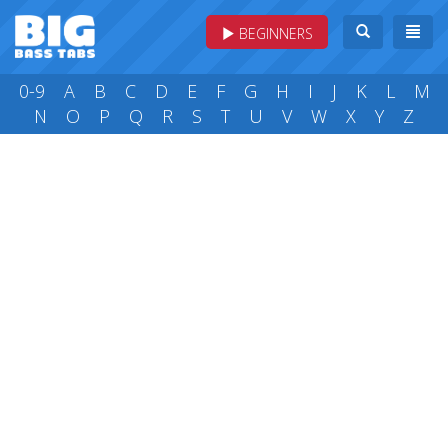
BEGINNERS
0-9
A
B
C
D
E
F
G
H
I
J
K
L
M
N
O
P
Q
R
S
T
U
V
W
X
Y
Z