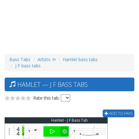
Bass Tabs
Artists: H
Hamlet bass tabs
J F bass tabs
HAMLET — J F BASS TABS
Rate this tab:
ADD TO FAVS
Hamlet - J F Bass Tab