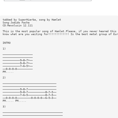
tabbed by SuperHierba, song by Hamlet
Song:Jodido Facha
CD:Revolucin 12.111
This is the most popular song of Hamlet.Please, if you never heared this 
know what are you waiting for!!!!!!!!!!!!! Is the best metal group of Eur
INTRO
1)
———————————————————
———————————————————
———————————9—8—7>——
———————————9—8—7>——
———————————7—6—5>——
——0—0—0—0——————————
PM.....
2)
——————————————————————————————————
——————————————————————————————————
———————————9—8—7——————————————————
———————————9—8—7———————————8—7—5——
———————————7—6—5———————————8—7—5——
——0—0—0—0—————————0—0—0—0——6—5—3——
PM..... PM.....
3)
——————————————————————————————————————
——————————————————————————————————————