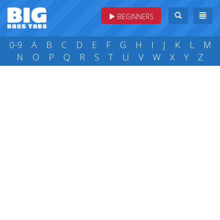
BEGINNERS
0-9
A
B
C
D
E
F
G
H
I
J
K
L
M
N
O
P
Q
R
S
T
U
V
W
X
Y
Z