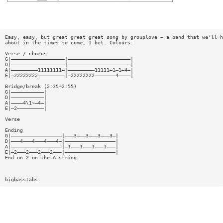
Easy, easy, but great great great song by grouplove — a band that we'll h
about in the times to come, I bet. Colours:
Verse / chorus
G|——————————————————|—————————————————————|
D|——————————————————|—————————————————————|
A|—————————11111111—|—————————11111—1—1—4—|
E|—22222222—————————|—22222222———————4————|
Bridge/break (2:35—2:55)
G|———————————|
D|———————————|
A|————4\1~—4—|
E|—2~————————|
Verse
Ending
G|—————————————————|———3———3———3———3—|
D|———4———4———4———4—|—————————————————|
A|—————————————————|—1———1———1———1———|
E|—2———2———2———2———|—————————————————|
End on 2 on the A—string
bigbasstabs.