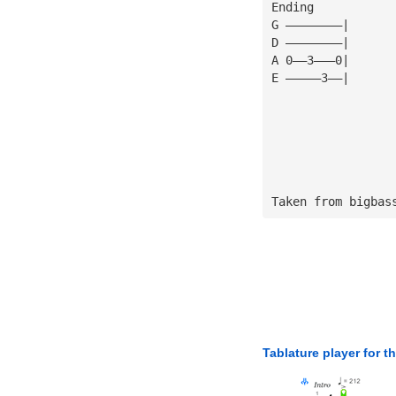
Ending
G ————————|
D ————————|
A 0——3———0|
E —————3——|
Taken from bigbas
Tablature player for t