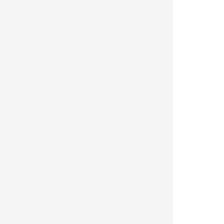
|
|
|