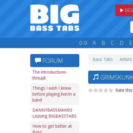
BEG
0-9
A
B
C
D
E
Bass Tabs
Artists
FORUM
The introductions
GRIMSKUNK 
thread!
Things I wish I knew
Rate this
before playing live/in a
band
DANNYBASSMAN93
Leaving BIGBASSTABS
How to get better at
Bass