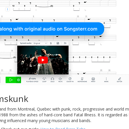
mskunk
and from Montreal, Quebec with punk, rock, progressive and world musi
988 from the ashes of hard-core band Fatal Illness. It is regarded as
aving influenced many young musicians and bands.