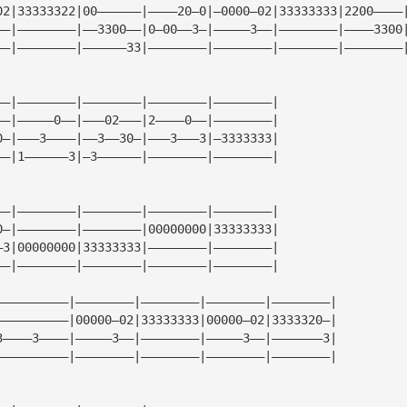
02|33333322|00——————|————20—0|—0000—02|33333333|2200————
——|————————|——3300——|0—00——3—|—————3——|————————|————3300
——|————————|——————33|————————|————————|————————|————————
——|————————|————————|————————|————————|
——|—————0——|———02———|2————0——|————————|
0—|———3————|——3——30—|———3———3|—3333333|
——|1——————3|—3——————|————————|————————|
——|————————|————————|————————|————————|
0—|————————|————————|00000000|33333333|
—3|00000000|33333333|————————|————————|
——|————————|————————|————————|————————|
——————————|————————|————————|————————|————————|
——————————|00000—02|33333333|00000—02|3333320—|
3————3————|—————3——|————————|—————3——|———————3|
——————————|————————|————————|————————|————————|