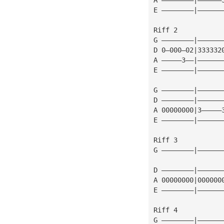
E ————————|——————
Riff 2
G ————————|——————
D 0—000—02|333332
A —————3——|——————
E ————————|——————
G ————————|——————
D ————————|——————
A 00000000|3—————
E ————————|——————
Riff 3
G ————————|——————
D ————————|——————
A 00000000|000000
E ————————|——————
Riff 4
G ————————|——————