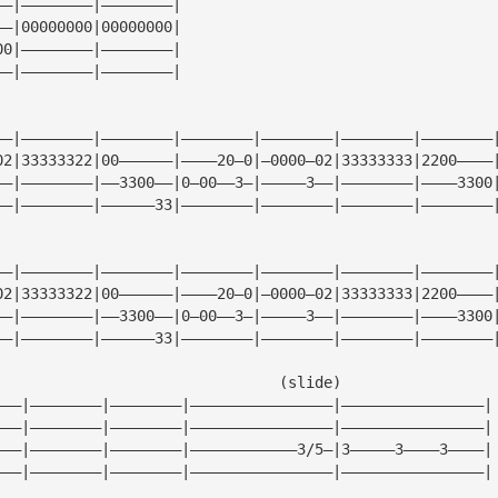
——|————————|————————|
——|00000000|00000000|
00|————————|————————|
——|————————|————————|
——|————————|————————|————————|————————|————————|————————
02|33333322|00——————|————20—0|—0000—02|33333333|2200————
——|————————|——3300——|0—00——3—|—————3——|————————|————3300
——|————————|——————33|————————|————————|————————|————————
——|————————|————————|————————|————————|————————|————————
02|33333322|00——————|————20—0|—0000—02|33333333|2200————
——|————————|——3300——|0—00——3—|—————3——|————————|————3300
——|————————|——————33|————————|————————|————————|————————
                                (slide)
———|————————|————————|————————————————|————————————————|
———|————————|————————|————————————————|————————————————|
———|————————|————————|————————————3/5—|3—————3————3————|
———|————————|————————|————————————————|————————————————|