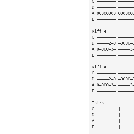
G ————————|——————
D ————————|——————
A 00000000|000000
E ————————|——————
Riff 4
G ————————|——————
D —————2—0|—0000—
A 0—000—3—|—————3
E ————————|——————
Riff 4
G ————————|——————
D —————2—0|—0000—
A 0—000—3—|—————3
E ————————|——————
Intro~           
G |————————|—————
D |————————|—————
A |————————|—————
E |————————|—————