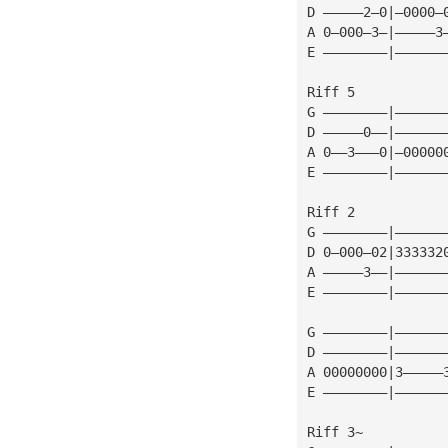
D —————2—0|—0000—
A 0—000—3—|—————3
E ————————|——————
Riff 5
G ————————|——————
D —————0——|——————
A 0——3———0|—00000
E ————————|——————
Riff 2
G ————————|——————
D 0—000—02|333332
A —————3——|——————
E ————————|——————
G ————————|——————
D ————————|——————
A 00000000|3—————
E ————————|——————
Riff 3~