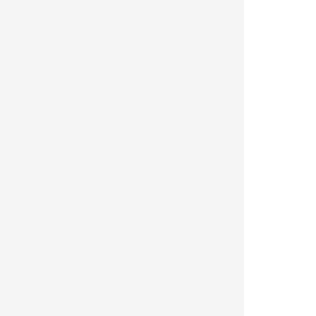
|
|
|
|
|