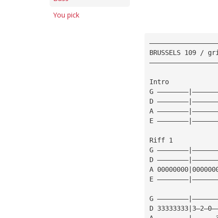
You pick
—————————————————
BRUSSELS 109 / gr
—————————————————
Intro
G ————————|——————
D ————————|——————
A ————————|——————
E ————————|——————
Riff 1
G ————————|——————
D ————————|——————
A 00000000|000000
E ————————|——————
G ————————|——————
D 33333333|3—2—0—
A ————————|——————