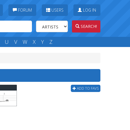
FORUM
USERS
LOG IN
SEARCH!
U
V
W
X
Y
Z
ADD TO FAVS