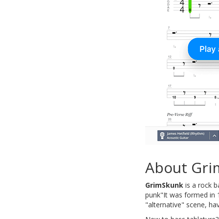
About Gri
GrimSkunk
is a rock b
punk"It was formed in 1
"alternative" scene, h