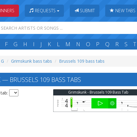
INNERS
REQUESTS
SUBMIT
NEW TABS
F
G
H
I
J
K
L
M
N
O
P
Q
R
S
T
: G
Grimskunk bass tabs
Brussels 109 bass tabs
— BRUSSELS 109 BASS TABS
Grimskunk - Brussels 109 Bass Tab
 tab: