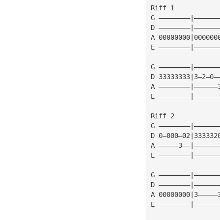
Riff 1
G ————————|——————
D ————————|——————
A 00000000|000000
E ————————|——————
G ————————|——————
D 33333333|3—2—0—
A ————————|——————
E ————————|——————
Riff 2
G ————————|——————
D 0—000—02|333332
A —————3——|——————
E ————————|——————
G ————————|——————
D ————————|——————
A 00000000|3—————
E ————————|——————