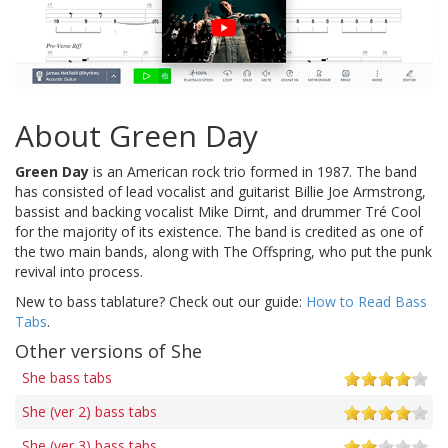
About Green Day
Green Day
is an American rock trio formed in 1987. The band
has consisted of lead vocalist and guitarist Billie Joe Armstrong,
bassist and backing vocalist Mike Dirnt, and drummer Tré Cool
for the majority of its existence. The band is credited as one of
the two main bands, along with The Offspring, who put the punk
revival into process.
New to bass tablature? Check out our guide:
How to Read Bass
Tabs
.
Other versions of She
She bass tabs
She (ver 2) bass tabs
She (ver 3) bass tabs