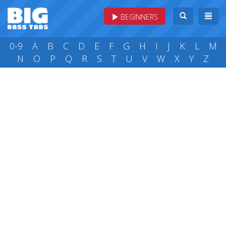
BEGINNERS
0-9
A
B
C
D
E
F
G
H
I
J
K
L
M
N
O
P
Q
R
S
T
U
V
W
X
Y
Z