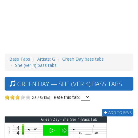
Bass Tabs
Artists: G
Green Day bass tabs
She (ver 4) bass tabs
GREEN DAY — SHE (VER 4) BASS TABS
Rate this tab:
2.8 / 5 (13x)
ADD TO FAVS
Green Day - She (ver 4) Bass Tab