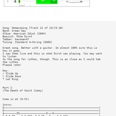
Song: Homecoming [Track 12 of 13|(9:18)
Band: Green Day
Album: American Idiot (2004)
Bassist: Mike Dirnt
Tabber: bassman47
Tuning: Standard 4—String (EADG)
Great song. Better with a guitar. Im almost 100% sure this is
how it goes.
I saw them live and this is what Dirnt was playing. You may want
to listen
to the song for rythms, though. This is as close as I could tab
the rythms.
Please rate!
Key:
/ Slide Up
\ Slide Down
* Let Ring
Part I:
|The Death of Saint Jimmy|
Come in at (0:51)
Intro—
G—————————————————————————————————————————————————————————————|
D—————————————————————————————————————————————————————————————|
A————————55—————————————————5———5—————————————————————————————|