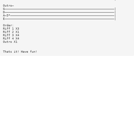
Outro—
G—————————————————————————————————————————————————————————————|
D—————————————————————————————————————————————————————————————|
A—5*——————————————————————————————————————————————————————————|
E—————————————————————————————————————————————————————————————|
Order:
Riff 1 X3
Riff 2 X1
Riff 3 X4
Riff 4 X4
Outro X1
Thats it! Have fun!