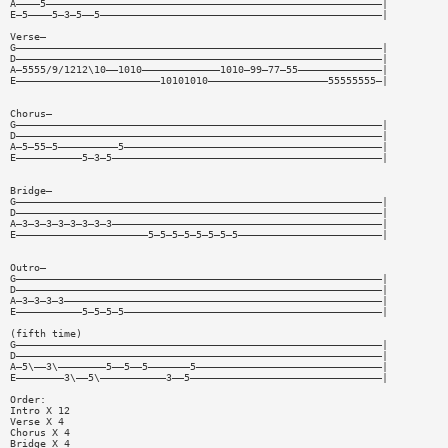
A————5————————————————————————————————————————————————————————|
E—5————5—3—5——5———————————————————————————————————————————————|
Verse—
G—————————————————————————————————————————————————————————————|
D—————————————————————————————————————————————————————————————|
A—5555/9/1212\10——1010—————————————1010—99—77—55——————————————|
E————————————————————————10101010————————————————————55555555—|
Chorus—
G—————————————————————————————————————————————————————————————|
D—————————————————————————————————————————————————————————————|
A—5—55—5——————————5———————————————————————————————————————————|
E———————————5—3—5—————————————————————————————————————————————|
Bridge—
G—————————————————————————————————————————————————————————————|
D—————————————————————————————————————————————————————————————|
A—3—3—3—3—3—3—3—3—————————————————————————————————————————————|
E——————————————————————5—5—5—5—5—5—5—5————————————————————————|
Outro—
G—————————————————————————————————————————————————————————————|
D—————————————————————————————————————————————————————————————|
A—3—3—3—3—————————————————————————————————————————————————————|
E———————————5—5—5—5———————————————————————————————————————————|
(fifth time)
G—————————————————————————————————————————————————————————————|
D—————————————————————————————————————————————————————————————|
A—5\——3\————————5——5——5———————5———————————————————————————————|
E————————3\——5\———————————3——5————————————————————————————————|
Order:
Intro X 12
Verse X 4
Chorus X 4
Bridge X 4