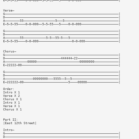
E—5—5—55————0—0—000——5—5—55———5————0—0—000————————————————————|
Verse—
G—————————————————————————————————————————————————————————————|
D—————————————————————————————————————————————————————————————|
A————————55—————————————————5———5—————————————————————————————|
E—5—5—55————0—0—000——5—5—55———5————0—0—000————————————————————|
G—————————————————————————————————————————————————————————————|
D—————————————————————————————————————————————————————————————|
A————————55————————————5—5——55—5———5——————————————————————————|
E—5—5—55————0—0—000——————————————————0—0—000——————————————————|
Chorus—
G—————————————————————————————————————————————————————————————|
D——————————————————————————————444444—22——————————————————————|
A————————————00000———————————————————————00000000—————————————|
E—22222—00————————————————————————————————————————————————————|
G—————————————————————————————————————————————————————————————|
D—————————————————————————————————————————————————————————————|
A———————————————00000000———5555——5——5—————————————————————————|
E—222222—00————————————————————————5————00000—————————————————|
Order:
Intro X 1
Verse X 2
Chorus X 1
Intro X 1
Verse X 1
Chorus X 1
Part II:
|East 12th Street|
Intro—
G—————————————————————————————————————————————————————————————|
D—————————————————————————————————————————————————————————————|