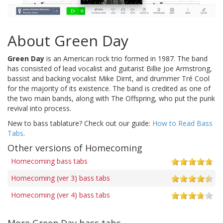
About Green Day
Green Day
is an American rock trio formed in 1987. The band
has consisted of lead vocalist and guitarist Billie Joe Armstrong,
bassist and backing vocalist Mike Dirnt, and drummer Tré Cool
for the majority of its existence. The band is credited as one of
the two main bands, along with The Offspring, who put the punk
revival into process.
New to bass tablature? Check out our guide:
How to Read Bass
Tabs
.
Other versions of Homecoming
Homecoming bass tabs
Homecoming (ver 3) bass tabs
Homecoming (ver 4) bass tabs
More Green Day bass tabs