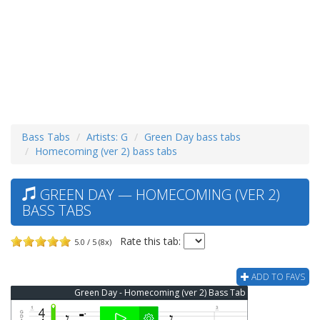
Bass Tabs
Artists: G
Green Day bass tabs
Homecoming (ver 2) bass tabs
GREEN DAY — HOMECOMING (VER 2)
BASS TABS
Rate this tab:
5.0 / 5 (8x)
ADD TO FAVS
Green Day - Homecoming (ver 2) Bass Tab