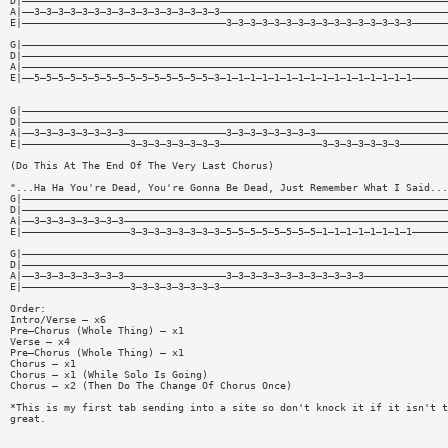
D|———————————————————————————————————————————————————————————————————————
A|——3—3—3—3—3—3—3—3—3—3—3—3—3—3—3—3——————————————————————————————————————
E|——————————————————————————————————3—3—3—3—3—3—3—3—3—3—3—3—3—3—3—3——————
G|———————————————————————————————————————————————————————————————————————
D|———————————————————————————————————————————————————————————————————————
A|———————————————————————————————————————————————————————————————————————
E|——5—5—5—5—5—5—5—5—5—5—5—5—5—5—5—3—1—1—1—1—1—1—1—1—1—1—1—1—1—1—1—1——————
G|———————————————————————————————————————————————————————————————————————
D|———————————————————————————————————————————————————————————————————————
A|——3—3—3—3—3—3—3—3—————————————————3—3—3—3—3—3—3—3——————————————————————
E|——————————————————3—3—3—3—3—3—3—3—————————————————3—3—3—3—3—3—3————————
(Do This At The End Of The Very Last Chorus)
"...Ha Ha You're Dead, You're Gonna Be Dead, Just Remember What I Said...
G|———————————————————————————————————————————————————————————————————————
D|———————————————————————————————————————————————————————————————————————
A|——3—3—3—3—3—3—3—3——————————————————————————————————————————————————————
E|——————————————————3—3—3—3—3—3—3—3—5—5—5—5—5—5—5—5—1—1—1—1—1—1—1—1——————
G|———————————————————————————————————————————————————————————————————————
D|———————————————————————————————————————————————————————————————————————
A|——3—3—3—3—3—3—3—3—————————————————3—3—3—3—3—3—3—3—3—3—3—3——————————————
E|——————————————————3—3—3—3—3—3—3—3——————————————————————————————————————
Order:
Intro/Verse — x6
Pre—Chorus (Whole Thing) — x1
Verse — x4
Pre—Chorus (Whole Thing) — x1
Chorus — x1
Chorus — x1 (While Solo Is Going)
Chorus — x2 (Then Do The Change Of Chorus Once)
*This is my first tab sending into a site so don't knock it if it isn't t
great.