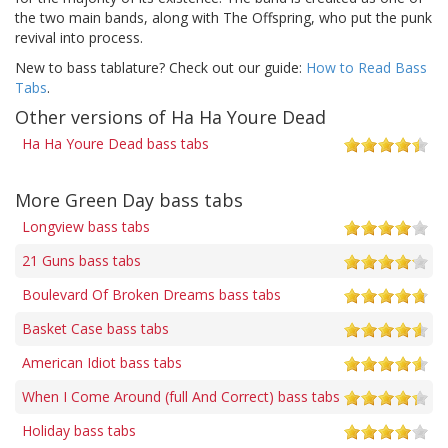
the two main bands, along with The Offspring, who put the punk
revival into process.
New to bass tablature? Check out our guide:
How to Read Bass
Tabs
.
Other versions of Ha Ha Youre Dead
Ha Ha Youre Dead bass tabs
More Green Day bass tabs
Longview bass tabs
21 Guns bass tabs
Boulevard Of Broken Dreams bass tabs
Basket Case bass tabs
American Idiot bass tabs
When I Come Around (full And Correct) bass tabs
Holiday bass tabs