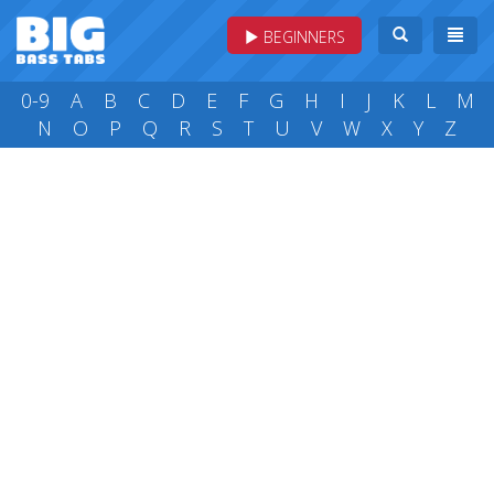
BEGINNERS
0-9
A
B
C
D
E
F
G
H
I
J
K
L
M
N
O
P
Q
R
S
T
U
V
W
X
Y
Z