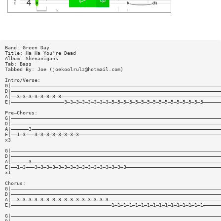
Band: Green Day
Title: Ha Ha You're Dead
Album: Shenanigans
Tab: Bass
Tabbed By: Joe (
joekoolrulz@hotmail.com
)
Intro/Verse:
G|———————————————————————————————————————————————————————————————————————
D|———————————————————————————————————————————————————————————————————————
A|——3—3—3—3—3—3—3—3——————————————————————————————————————————————————————
E|——————————————————3—3—3—3—3—3—3—3—5—5—5—5—5—5—5—5—5—5—5—5—5—5—5—5——————
Pre—Chorus:
G|———————————————————————————————————————————————————————————————————————
D|———————————————————————————————————————————————————————————————————————
A|——————3————————————————————————————————————————————————————————————————
E|——1—3———3—3—3—3—3—3—3—3————————————————————————————————————————————————
x3
G|———————————————————————————————————————————————————————————————————————
D|———————————————————————————————————————————————————————————————————————
A|——————3————————————————————————————————————————————————————————————————
E|——1—3———3—3—3—3—3—3—3—3—3—3—3—3—3—3—3—3————————————————————————————————
x1
Chorus:
G|———————————————————————————————————————————————————————————————————————
D|———————————————————————————————————————————————————————————————————————
A|——3—3—3—3—3—3—3—3—3—3—3—3—3—3—3—3——————————————————————————————————————
E|——————————————————————————————————1—1—1—1—1—1—1—1—1—1—1—1—1—1—1—1——————
G|———————————————————————————————————————————————————————————————————————