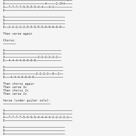
G——————————————————————————————————4——
D——————————————————————4—————2—2h4————
A——7—7—7—7—5—5—5—5—4—4———4—2——————————
E—————————————————————————————————————
G—————————————————————————————————
D—————————————————————————————————
A—————————————————————————————————
E——2—2—2—2—2—5—5—5—5—5—0—0—0—0—0——
Then verse again
Chorus:
———————
G———————————————————————————————
D———————————————————————————————
A——————————————————2—2—2—2—2—2——
E——4—4—4—4—0—0—0—0——————————————
G————————————————————————————————
D————————————————————————————————
A—————————————————2—2—2—2——0——2——
E———4—4—4—0—0—0—0————————————————
Then chorus again
Then verse 3x
Then chorus 2x
Then verse 2x
Verse (under guitar solo):
——————————————————————————
G—————————————————————————————————————
D—————————————————————————————————————
A——7—7—7—7—5—5—5—5—4—4—4—4—2—2—2—2—2——
E—————————————————————————————————————
G—————————————————————————————————
D—————————————————————————————————
A—————————————————————————————————