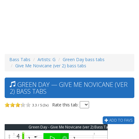
Bass Tabs
Artists: G
Green Day bass tabs
Give Me Novicane (ver 2) bass tabs
GREEN DAY — GIVE ME NOVICANE (VER
2) BASS TABS
Rate this tab:
3.3 / 5 (3x)
ADD TO FAVS
Green Day - Give Me Novicane (ver 2) Bass Tab