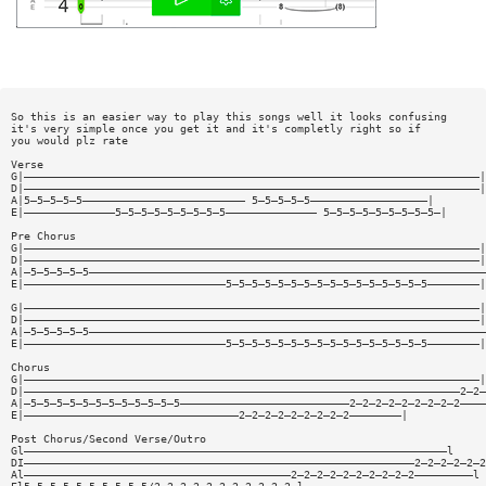
So this is an easier way to play this songs well it looks confusing
it's very simple once you get it and it's completly right so if
you would plz rate
Verse
G|——————————————————————————————————————————————————————————————————————|
D|——————————————————————————————————————————————————————————————————————|
A|5—5—5—5—5————————————————————————— 5—5—5—5—5——————————————————|
E|——————————————5—5—5—5—5—5—5—5—5—————————————— 5—5—5—5—5—5—5—5—5—|
Pre Chorus
G|——————————————————————————————————————————————————————————————————————|
D|——————————————————————————————————————————————————————————————————————|
A|—5—5—5—5—5—————————————————————————————————————————————————————————————
E|———————————————————————————————5—5—5—5—5—5—5—5—5—5—5—5—5—5—5—5————————|
G|——————————————————————————————————————————————————————————————————————|
D|——————————————————————————————————————————————————————————————————————|
A|—5—5—5—5—5—————————————————————————————————————————————————————————————
E|———————————————————————————————5—5—5—5—5—5—5—5—5—5—5—5—5—5—5—5————————|
Chorus
G|——————————————————————————————————————————————————————————————————————|
D|———————————————————————————————————————————————————————————————————2—2—
A|—5—5—5—5—5—5—5—5—5—5—5—5——————————————————————————2—2—2—2—2—2—2—2—2————
E|—————————————————————————————————2—2—2—2—2—2—2—2—2————————|
Post Chorus/Second Verse/Outro
Gl—————————————————————————————————————————————————————————————————l
DI————————————————————————————————————————————————————————————2—2—2—2—2—2
Al—————————————————————————————————————————2—2—2—2—2—2—2—2—2—2—————————l