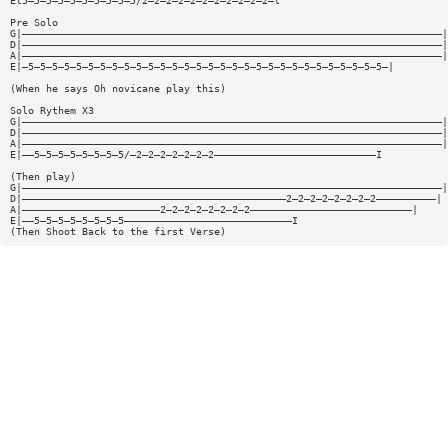
El5—5—5—5—5—5—5—5—5—5/2—2—2—2—2—2—2—2—2—2—2—l
Pre Solo
G|——————————————————————————————————————————————————————————————————————|
D|——————————————————————————————————————————————————————————————————————|
A|——————————————————————————————————————————————————————————————————————|
E|—5—5—5—5—5—5—5—5—5—5—5—5—5—5—5—5—5—5—5—5—5—5—5—5—5—5—5—5—5—5—|
(When he says Oh novicane play this)
Solo Rythem X3
G|——————————————————————————————————————————————————————————————————————|
D|——————————————————————————————————————————————————————————————————————|
A|——————————————————————————————————————————————————————————————————————|
E|——5—5—5—5—5—5—5—5/—2—2—2—2—2—2—2———————————————————————————I
(Then play)
G|——————————————————————————————————————————————————————————————————————|
D|————————————————————————————————————————————2—2—2—2—2—2—2—2——————————|
A|———————————————————————2—2—2—2—2—2—2—2———————————————————————————|
E|——5—5—5—5—5—5—5—5————————————————————————————I
(Then Shoot Back to the first Verse)