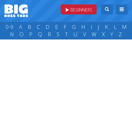
BEGINNERS
0-9
A
B
C
D
E
F
G
H
I
J
K
L
M
N
O
P
Q
R
S
T
U
V
W
X
Y
Z