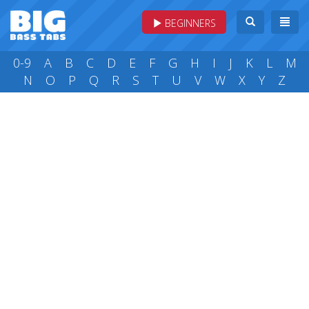
BEGINNERS
0-9
A
B
C
D
E
F
G
H
I
J
K
L
M
N
O
P
Q
R
S
T
U
V
W
X
Y
Z