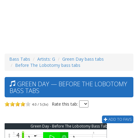
Bass Tabs
Artists: G
Green Day bass tabs
Before The Lobotomy bass tabs
GREEN DAY — BEFORE THE LOBOTOMY
BASS TABS
Rate this tab:
4.0 / 5 (3x)
ADD TO FAVS
Green Day - Before The Lobotomy Bass Tab