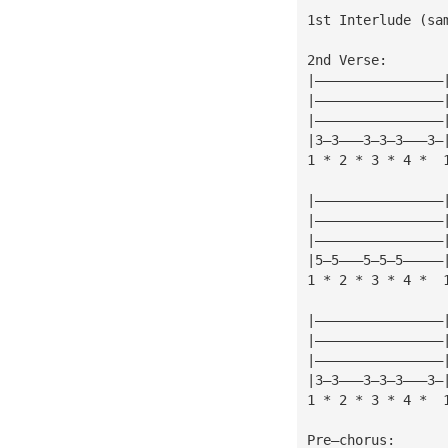
1st Interlude (sa
2nd Verse:
|————————————————
|————————————————
|————————————————
|3—3———3—3—3———3—
1 * 2 * 3 * 4 *  
|————————————————
|————————————————
|————————————————
|5—5———5—5—5—————
1 * 2 * 3 * 4 *  
|————————————————
|————————————————
|————————————————
|3—3———3—3—3———3—
1 * 2 * 3 * 4 *  
Pre—chorus: