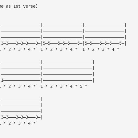
me as 1st verse)
|————————————————|————————————————|————————————————|
|————————————————|————————————————|————————————————|
|————————————————|————————————————|————————————————|
|3—3———3—3—3———3—|5—5———5—5—5———5—|5—5———5—5—5———5—|
1 * 2 * 3 * 4 *  1 * 2 * 3 * 4 *  1 * 2 * 3 * 4 *
|————————————————|————————————————————|
|————————————————|————————————————————|
|————————————————|————————————————————|
|1———————————————|————————————————————|
1 * 2 * 3 * 4 *  1 * 2 * 3 * 4 * 5 *
|————————————————|
|————————————————|
|————————————————|
|3—3———3—3—3———3—|
1 * 2 * 3 * 4 *