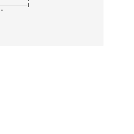
————————————|
 * 