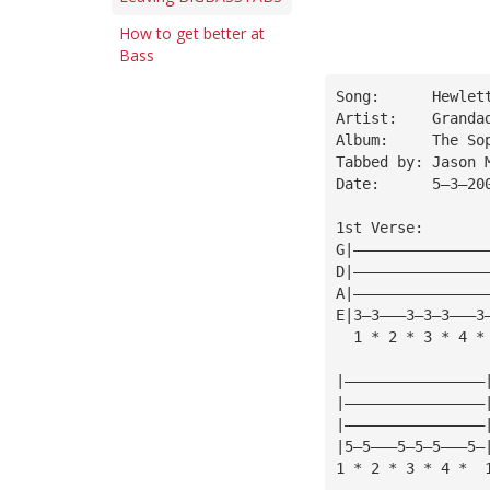
How to get better at
Bass
Song:      Hewlet
Artist:    Granda
Album:     The So
Tabbed by: Jason 
Date:      5—3—20
1st Verse:
G|———————————————
D|———————————————
A|———————————————
E|3—3———3—3—3———3
  1 * 2 * 3 * 4 *
|————————————————
|————————————————
|————————————————
|5—5———5—5—5———5—
1 * 2 * 3 * 4 *  