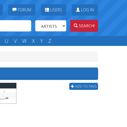
FORUM
USERS
LOG IN
SEARCH!
U
V
W
X
Y
Z
ADD TO FAVS