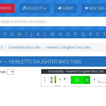
INNERS
REQUESTS
SUBMIT
NEW TABS
F
G
H
I
J
K
L
M
N
O
P
Q
R
S
T
: G
Grandaddy bass tabs
Hewletts Daughter bass tabs
 — HEWLETTS DAUGHTER BASS TABS
Grandaddy - Hewletts Daughter Bass Tab
 tab: