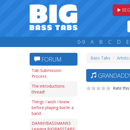
BEG
0-9
A
B
C
D
E
Bass Tabs
Artists
FORUM
Tab Submission
GRANDADDY
Process
The introductions
Rate this
thread!
Things I wish I knew
before playing live/in a
band
DANNYBASSMAN93
Leaving BIGBASSTABS