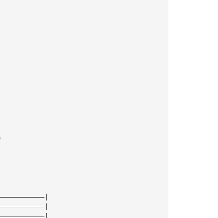
)
————————————|
————————————|
————————————|