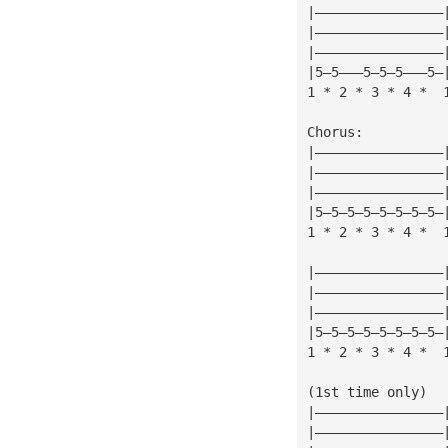
|————————————————
|————————————————
|————————————————
|5—5———5—5—5———5—
1 * 2 * 3 * 4 *  
Chorus:
|————————————————
|————————————————
|————————————————
|5—5—5—5—5—5—5—5—
1 * 2 * 3 * 4 *  
|————————————————
|————————————————
|————————————————
|5—5—5—5—5—5—5—5—
1 * 2 * 3 * 4 *  
(1st time only)
|————————————————
|————————————————