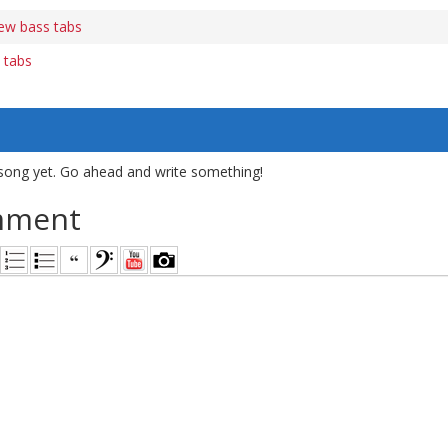
iew bass tabs
 tabs
song yet. Go ahead and write something!
mment