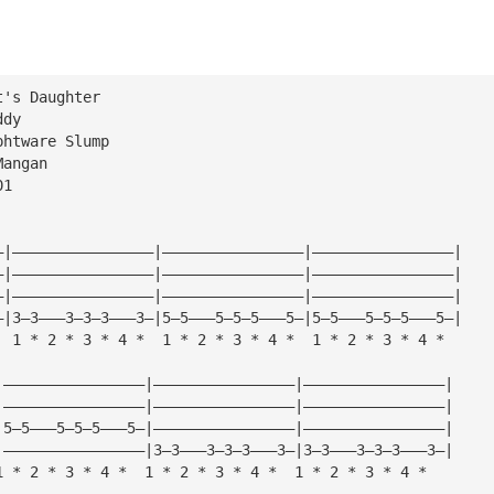
t's Daughter
ddy
phtware Slump
Mangan
01
—|————————————————|————————————————|————————————————|
—|————————————————|————————————————|————————————————|
—|————————————————|————————————————|————————————————|
—|3—3———3—3—3———3—|5—5———5—5—5———5—|5—5———5—5—5———5—|
  1 * 2 * 3 * 4 *  1 * 2 * 3 * 4 *  1 * 2 * 3 * 4 *
|————————————————|————————————————|————————————————|
|————————————————|————————————————|————————————————|
|5—5———5—5—5———5—|————————————————|————————————————|
|————————————————|3—3———3—3—3———3—|3—3———3—3—3———3—|
1 * 2 * 3 * 4 *  1 * 2 * 3 * 4 *  1 * 2 * 3 * 4 *