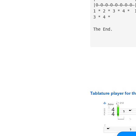
|0—0—0—0—0—0—0—0—
1 * 2 * 3 * 4 *  
3 * 4 *
The End.
Tablature player for t