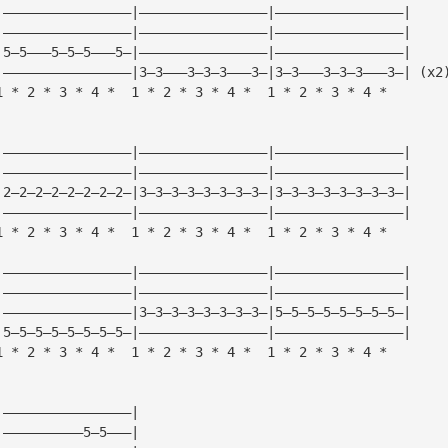
|————————————————|————————————————|————————————————|
|————————————————|————————————————|————————————————|
|5—5———5—5—5———5—|————————————————|————————————————|
|————————————————|3—3———3—3—3———3—|3—3———3—3—3———3—| (x2
1 * 2 * 3 * 4 *  1 * 2 * 3 * 4 *  1 * 2 * 3 * 4 *
|————————————————|————————————————|————————————————|
|————————————————|————————————————|————————————————|
|2—2—2—2—2—2—2—2—|3—3—3—3—3—3—3—3—|3—3—3—3—3—3—3—3—|
|————————————————|————————————————|————————————————|
1 * 2 * 3 * 4 *  1 * 2 * 3 * 4 *  1 * 2 * 3 * 4 *
|————————————————|————————————————|————————————————|
|————————————————|————————————————|————————————————|
|————————————————|3—3—3—3—3—3—3—3—|5—5—5—5—5—5—5—5—|
|5—5—5—5—5—5—5—5—|————————————————|————————————————|
1 * 2 * 3 * 4 *  1 * 2 * 3 * 4 *  1 * 2 * 3 * 4 *
|————————————————|
|——————————5—5———|