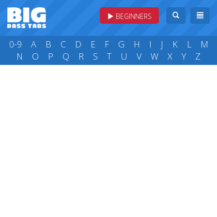
BEGINNERS
0-9
A
B
C
D
E
F
G
H
I
J
K
L
M
N
O
P
Q
R
S
T
U
V
W
X
Y
Z