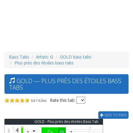
Bass Tabs
Artists: G
GOLD bass tabs
Plus près des étoiles bass tabs
GOLD — PLUS PRÈS DES ÉTOILES BASS
TABS
Rate this tab:
5.0 / 5 (3x)
ADD TO FAVS
GOLD - Plus près des étoiles Bass Tab