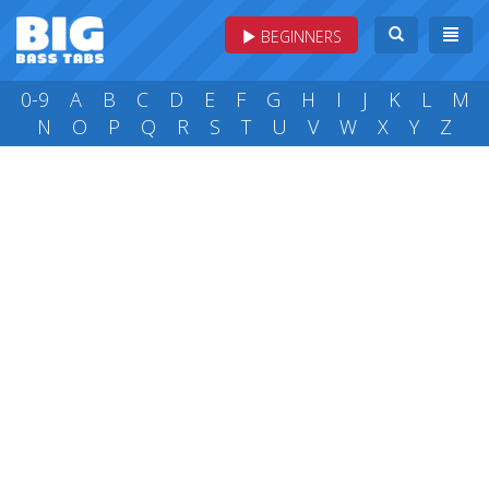
BEGINNERS
0-9
A
B
C
D
E
F
G
H
I
J
K
L
M
N
O
P
Q
R
S
T
U
V
W
X
Y
Z