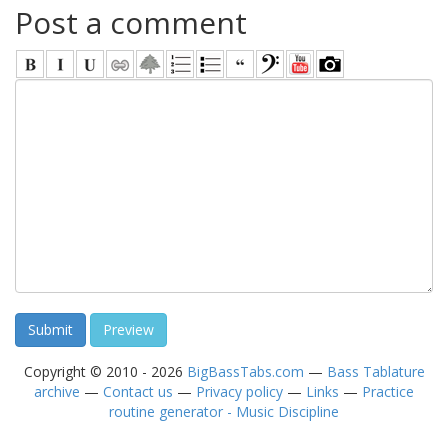
Post a comment
Copyright © 2010 - 2026
BigBassTabs.com
—
Bass Tablature
archive
—
Contact us
—
Privacy policy
—
Links
—
Practice
routine generator - Music Discipline