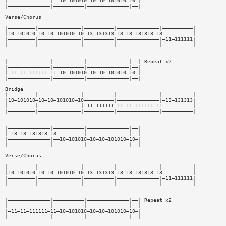
|——————————————|——10—101010—10—10—101010—10—|
|——————————————|——————————|——————————————|——|
Verse/Chorus
|—————————|——————————————|——————————|——————————————|——————————|
|10—101010—10—10—101010—10—13—131313—13—13—131313—13——————————|
|—————————|——————————————|——————————|——————————————|—11—111111|
|—————————|——————————————|——————————|——————————————|——————————|
|——————————————|——————————|——————————————|——| Repeat x2
|——————————————|——————————|——————————————|——|
|—11—11—111111—11—10—101010—10—10—101010—10—|
|——————————————|——————————|——————————————|——|
Bridge
|—————————|——————————————|——————————|——————————————|——————————|
|10—101010—10—10—101010—10——————————|——————————————|—13—131313|
|—————————|——————————————|—11—111111—11—11—111111—11——————————|
|—————————|——————————————|——————————|——————————————|——————————|
|——————————————|——————————|——————————————|——|
|—13—13—131313—13—————————|——————————————|——|
|——————————————|——10—101010—10—10—101010—10—|
|——————————————|——————————|——————————————|——|
Verse/Chorus
|—————————|——————————————|——————————|——————————————|——————————|
|10—101010—10—10—101010—10—13—131313—13—13—131313—13——————————|
|—————————|——————————————|——————————|——————————————|—11—111111|
|—————————|——————————————|——————————|——————————————|——————————|
|——————————————|——————————|——————————————|——| Repeat x2
|——————————————|——————————|——————————————|——|
|—11—11—111111—11—10—101010—10—10—101010—10—|
|——————————————|——————————|——————————————|——|