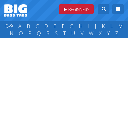
BEGINNERS
0-9
A
B
C
D
E
F
G
H
I
J
K
L
M
N
O
P
Q
R
S
T
U
V
W
X
Y
Z