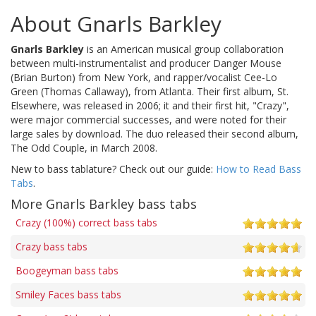
About Gnarls Barkley
Gnarls Barkley
is an American musical group collaboration
between multi-instrumentalist and producer Danger Mouse
(Brian Burton) from New York, and rapper/vocalist Cee-Lo
Green (Thomas Callaway), from Atlanta. Their first album, St.
Elsewhere, was released in 2006; it and their first hit, "Crazy",
were major commercial successes, and were noted for their
large sales by download. The duo released their second album,
The Odd Couple, in March 2008.
New to bass tablature? Check out our guide:
How to Read Bass
Tabs
.
More Gnarls Barkley bass tabs
Crazy (100%) correct bass tabs
Crazy bass tabs
Boogeyman bass tabs
Smiley Faces bass tabs