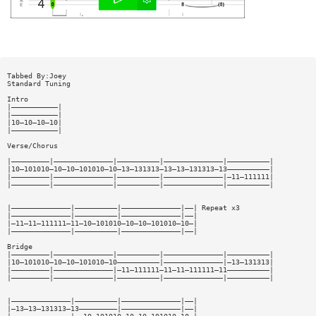
Tabbed By:Joey
Standard Tuning
Intro
|———————————|
|———————————|
|10—10—10—10|
|———————————|
Verse/Chorus
|—————————|——————————————|——————————|——————————————|——————————|
|10—101010—10—10—101010—10—13—131313—13—13—131313—13——————————|
|—————————|——————————————|——————————|——————————————|—11—111111|
|—————————|——————————————|——————————|——————————————|——————————|
|——————————————|——————————|——————————————|——| Repeat x3
|——————————————|——————————|——————————————|——|
|—11—11—111111—11—10—101010—10—10—101010—10—|
|——————————————|——————————|——————————————|——|
Bridge
|—————————|——————————————|——————————|——————————————|——————————|
|10—101010—10—10—101010—10——————————|——————————————|—13—131313|
|—————————|——————————————|—11—111111—11—11—111111—11——————————|
|—————————|——————————————|——————————|——————————————|——————————|
|——————————————|——————————|——————————————|——|
|—13—13—131313—13—————————|——————————————|——|