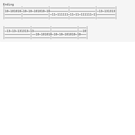
Ending
|—————————|——————————————|——————————|——————————————|——————————|
|10—101010—10—10—101010—10——————————|——————————————|—13—131313|
|—————————|——————————————|—11—111111—11—11—111111—11——————————|
|—————————|——————————————|——————————|——————————————|——————————|
|——————————————|——————————|——————————————|————|
|—13—13—131313—13—————————|——————————————|——10|
|——————————————|——10—101010—10—10—101010—10———|
|——————————————|——————————|——————————————|————|