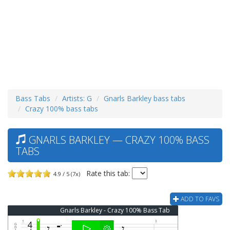
Bass Tabs
Artists: G
Gnarls Barkley bass tabs
Crazy 100% bass tabs
GNARLS BARKLEY — CRAZY 100% BASS
TABS
Rate this tab:
4.9 / 5 (7x)
ADD TO FAVS
Gnarls Barkley - Crazy 100% Bass Tab