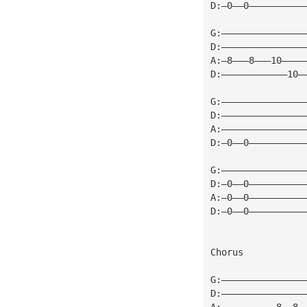
D:—0——0——————————
G:———————————————
D:———————————————
A:—8———8———10————
D:————————————10—
G:———————————————
D:———————————————
A:———————————————
D:—0——0——————————
G:———————————————
D:—0——0——————————
A:—0——0——————————
D:—0——0——————————
Chorus
G:———————————————
D:———————————————
A:——————————8——8—