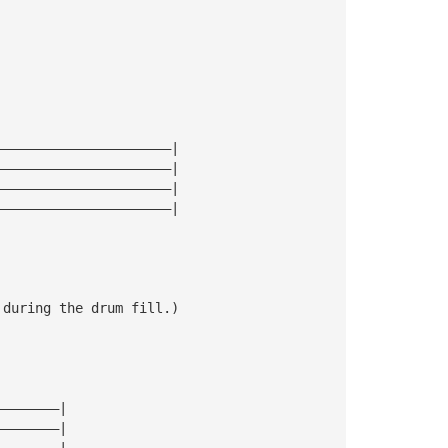
——————————————————————|
——————————————————————|
——————————————————————|
——————————————————————|
 during the drum fill.)
————————|
————————|
————————|