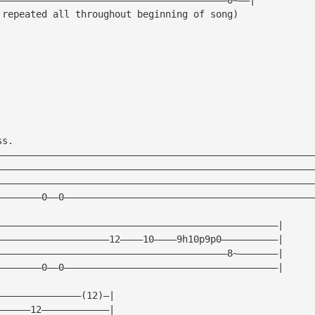
 repeated all throughout beginning of song)
ss.
————————————————————————————————————————————————————————
————————————————————————————————————————————————————————
————————————————————————————————————————————————————————
————————0——0————————————————————————————————————————————
——————————————————————————————————————————————————|
————————————————————12————10————9h10p9p0——————————|
—————————————————————————————————————————8~———————|
————————0——0——————————————————————————————————————|
———————————————(12)—|
——————12————————————|