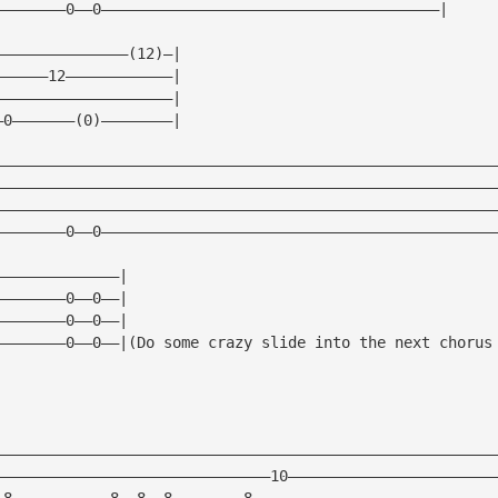
————————0——0——————————————————————————————————————|
———————————————(12)—|
——————12————————————|
————————————————————|
—0———————(0)————————|
————————————————————————————————————————————————————————
————————————————————————————————————————————————————————
————————————————————————————————————————————————————————
————————0——0————————————————————————————————————————————
——————————————|
————————0——0——|
————————0——0——|
————————0——0——|(Do some crazy slide into the next chorus
————————————————————————————————————————————————————————
———————————————————————————————10———————————————————————
—8———————————8——8——8————————8———————————————————————————