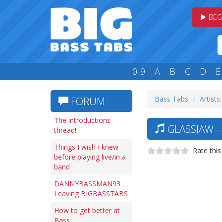
BEG
0-9
A
B
C
D
E
Bass Tabs
Artists
FORUM
The introductions
GLASSJAW —
thread!
Things I wish I knew
Rate this
before playing live/in a
band
DANNYBASSMAN93
Leaving BIGBASSTABS
How to get better at
Bass