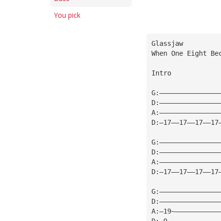
You pick
Glassjaw
When One Eight Be
Intro
G:———————————————
D:———————————————
A:———————————————
D:—17——17——17——17
G:———————————————
D:———————————————
A:———————————————
D:—17——17——17——17
G:———————————————
D:———————————————
A:—19~———————————
D:—0~————————————