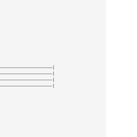
——————————————————————|
——————————————————————|
——————————————————————|
——————————————————————|