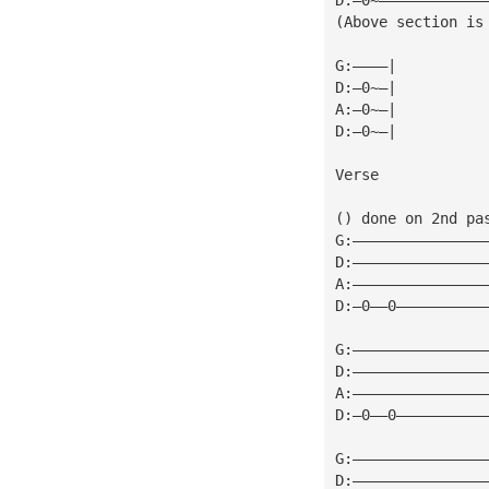
(Above section is
G:————|
D:—0~—|
A:—0~—|
D:—0~—|
Verse
() done on 2nd pa
G:———————————————
D:———————————————
A:———————————————
D:—0——0——————————
G:———————————————
D:———————————————
A:———————————————
D:—0——0——————————
G:———————————————
D:———————————————