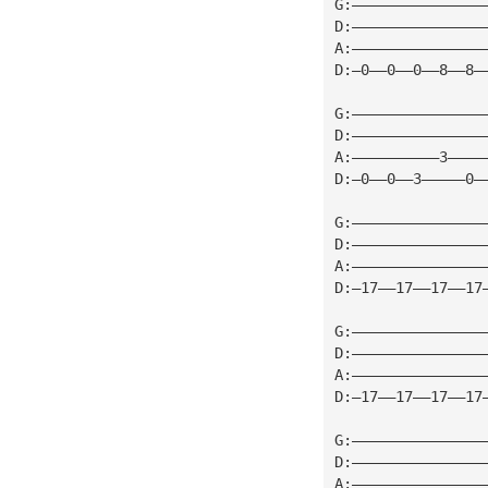
G:———————————————
D:———————————————
A:———————————————
D:—0——0——0——8——8—
G:———————————————
D:———————————————
A:——————————3————
D:—0——0——3—————0—
G:———————————————
D:———————————————
A:———————————————
D:—17——17——17——17
G:———————————————
D:———————————————
A:———————————————
D:—17——17——17——17
G:———————————————
D:———————————————
A:———————————————