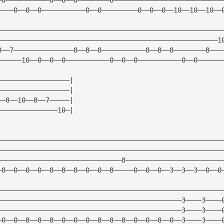
————0——0——0———————————0——0—————————0——0——0——10——10——10——
————————————————————————————————————————————————————————
———————————————————————————————————————————————————————1
8——7———————————————8——8——8———————————8——8——8————————8———
——————10——0——0——0———————————0——0——0———————————0——0——————
——————————————————|
——————————————————|
——8——10——8——7—————|
———————————————10—|
————————————————————————————————————————————————————————
————————————————————————————————————————————————————————
———————————————————————————————8————————————————————————
—8——0——0——0——8——8——8——0——0——8—————0——0——0——3——3——3——0——0
————————————————————————————————————————————————————————
——————————————————————————————————————————————3————3————
——————————————————————————————————————————————3————3————
—0——0——8——8——8——0——0——0——8——8——8——0——0——8——0——3————3————