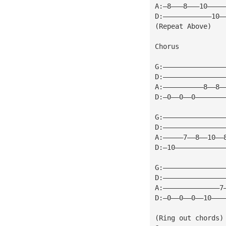
A:—8———8———10————
D:————————————10—
(Repeat Above)
Chorus
G:———————————————
D:———————————————
A:——————————8——8—
D:—0——0——0———————
G:———————————————
D:———————————————
A:—————7——8——10——
D:—10————————————
G:———————————————
D:———————————————
A:——————————————7
D:—0——0——0——10———
(Ring out chords)