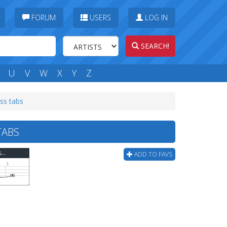
FORUM
USERS
LOG IN
SEARCH!
U
V
W
X
Y
Z
ss tabs
TABS
Glassjaw - When One Eight Becomes Two Zeros Bass Tab
ADD TO FAVS