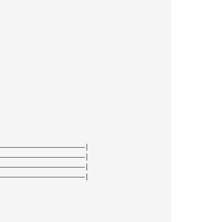
——————————————————————|
——————————————————————|
——————————————————————|
——————————————————————|