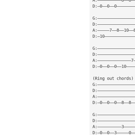
D:—0——0——0———————
G:———————————————
D:———————————————
A:—————7——8——10——
D:—10————————————
G:———————————————
D:———————————————
A:——————————————7
D:—0——0——0——10———
(Ring out chords)
G:———————————————
D:———————————————
A:———————————————
D:—0——0——0——8——8—
G:———————————————
D:———————————————
A:——————————3————
D:—0——0——3—————0—