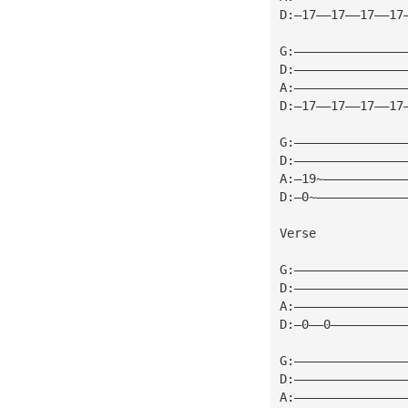
D:—17——17——17——17
G:———————————————
D:———————————————
A:———————————————
D:—17——17——17——17
G:———————————————
D:———————————————
A:—19~———————————
D:—0~————————————
Verse
G:———————————————
D:———————————————
A:———————————————
D:—0——0——————————
G:———————————————
D:———————————————
A:———————————————