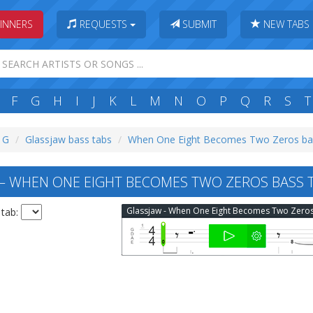
INNERS
REQUESTS
SUBMIT
NEW TABS
F
G
H
I
J
K
L
M
N
O
P
Q
R
S
T
: G
Glassjaw bass tabs
When One Eight Becomes Two Zeros ba
 WHEN ONE EIGHT BECOMES TWO ZEROS BASS 
 tab: