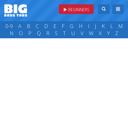
BEGINNERS
0-9
A
B
C
D
E
F
G
H
I
J
K
L
M
N
O
P
Q
R
S
T
U
V
W
X
Y
Z