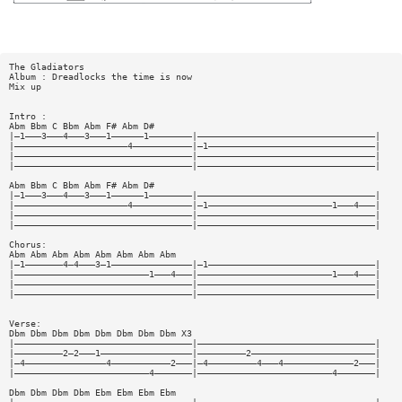
The Gladiators
Album : Dreadlocks the time is now
Mix up
Intro :
Abm Bbm C Bbm Abm F# Abm D#
|—1———3———4———3———1——————1————————|—————————————————————————————————|
|—————————————————————4———————————|—1———————————————————————————————|
|—————————————————————————————————|—————————————————————————————————|
|—————————————————————————————————|—————————————————————————————————|
Abm Bbm C Bbm Abm F# Abm D#
|—1———3———4———3———1——————1————————|—————————————————————————————————|
|—————————————————————4———————————|—1———————————————————————1———4———|
|—————————————————————————————————|—————————————————————————————————|
|—————————————————————————————————|—————————————————————————————————|
Chorus:
Abm Abm Abm Abm Abm Abm Abm Abm
|—1———————4—4———3—1———————————————|—1———————————————————————————————|
|—————————————————————————1———4———|—————————————————————————1———4———|
|—————————————————————————————————|—————————————————————————————————|
|—————————————————————————————————|—————————————————————————————————|
Verse:
Dbm Dbm Dbm Dbm Dbm Dbm Dbm Dbm X3
|—————————————————————————————————|—————————————————————————————————|
|—————————2—2———1—————————————————|—————————2———————————————————————|
|—4———————————————4———————————2———|—4—————————4———4—————————————2———|
|—————————————————————————4———————|—————————————————————————4———————|
Dbm Dbm Dbm Dbm Ebm Ebm Ebm Ebm