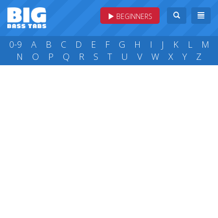
BEGINNERS
0-9
A
B
C
D
E
F
G
H
I
J
K
L
M
N
O
P
Q
R
S
T
U
V
W
X
Y
Z