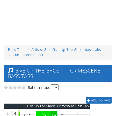
Bass Tabs
Artists: G
Give Up The Ghost bass tabs
Crimescene bass tabs
GIVE UP THE GHOST — CRIMESCENE
BASS TABS
Rate this tab:
ADD TO FAVS
Give Up The Ghost - Crimescene Bass Tab