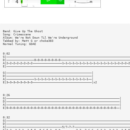
Band: Give Up The Ghost
Song: Crimescene
Album: We're Not Down Til We're Underground
Tabbed by: Matt G or choke383
Normal Tuning: GDAE
0:02
G|———————————————————————————————————————————————————————————————————————
D|————————————————0—0—0—0—0—0—0—0————————————————————————————————————————
A|2—2—2—2—2—2—2—2—————————————————1—1—1—1—1—1—1—1—1—1—1—1—1—1—1—1—2—2—2—2
E|———————————————————————————————————————————————————————————————————————
G|—————————————————————————————————————————————————|
D|—————————————————————————————————————————————————|
A|————————————————1—1—1—1—1—1—1—1—1—1—1—1—1—1—1—1——|
E|3—3—3—3—3—3—3—3——————————————————————————————————|x2
0:26
G|—————————————————————————————————————————————————————————————————|
D|—————————————————————————————————————————————————————————————————|
A|—————————————————————————————————————————————————————————————————|
E|0—0—0—0—0—0—0—0—0—0—0—0—0—0—0—0—0—0—0—0—0—0—0—0—0—0—0—0—0—0—0—0——|
0:32
G|———————————————————————————————————————————————————————————————————————
D|———————————————————————————————————————————————————————————————————————
A|————————————————————————————————5/7—7—7————————————————————————————————