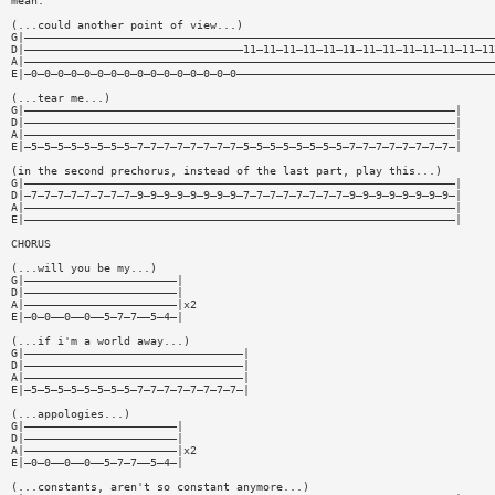
mean.
(...could another point of view...)
G|———————————————————————————————————————————————————————————————————————
D|—————————————————————————————————11—11—11—11—11—11—11—11—11—11—11—11—11
A|———————————————————————————————————————————————————————————————————————
E|—0—0—0—0—0—0—0—0—0—0—0—0—0—0—0—0———————————————————————————————————————
(...tear me...)
G|—————————————————————————————————————————————————————————————————|
D|—————————————————————————————————————————————————————————————————|
A|—————————————————————————————————————————————————————————————————|
E|—5—5—5—5—5—5—5—5—7—7—7—7—7—7—7—7—5—5—5—5—5—5—5—5—7—7—7—7—7—7—7—7—|
(in the second prechorus, instead of the last part, play this...)
G|—————————————————————————————————————————————————————————————————|
D|—7—7—7—7—7—7—7—7—9—9—9—9—9—9—9—9—7—7—7—7—7—7—7—7—9—9—9—9—9—9—9—9—|
A|—————————————————————————————————————————————————————————————————|
E|—————————————————————————————————————————————————————————————————|
CHORUS
(...will you be my...)
G|———————————————————————|
D|———————————————————————|
A|———————————————————————|x2
E|—0—0——0——0——5—7—7——5—4—|
(...if i'm a world away...)
G|—————————————————————————————————|
D|—————————————————————————————————|
A|—————————————————————————————————|
E|—5—5—5—5—5—5—5—5—7—7—7—7—7—7—7—7—|
(...appologies...)
G|———————————————————————|
D|———————————————————————|
A|———————————————————————|x2
E|—0—0——0——0——5—7—7——5—4—|
(...constants, aren't so constant anymore...)