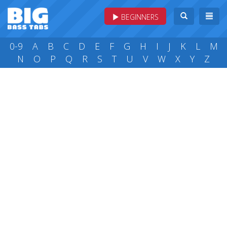
BEGINNERS
0-9
A
B
C
D
E
F
G
H
I
J
K
L
M
N
O
P
Q
R
S
T
U
V
W
X
Y
Z