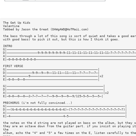
The Get Up Kids
Valentine
Tabbed by Jason the Great (
DAWgAWD@HoTMaiL.com
)
the bass through a lot of this song is sort of quiet and takes a good ear
with good bass) to pick it out, but this is how I think it goes.
INTRO
G|———————————————————————————————————————————————————————————————————————
D|—————————————————9—9—9—9—9—9—9—9—11—11—11—11—11—11—11—11—7—7—7—7—7—7—7—
A|———————————————————————————————————————————————————————————————————————
E|—0—0—0—0—0—0—0—0———————————————————————————————————————————————————————
FIRST VERSE
G|——————————————————————————————————————————————————|
D|——————————————9—9——9——9——11—11——11——11——7—7——7——7—|
A|————————————9—————————————————————————————————————|x2
E|—0—0——0——0————————————————————————————————————————|
G|—————————————————————————————————————————————————————|
D|—————————————————————————————————————————————————————|
A|—————————————————————————————————————————————————————|x2
E|—0—0——0——0——2—7—7——7——7——9—9——9——9——9/125—5—5——5——5—|
PRECHORUS (i'm not fully convinced...)
G|—————————————————————————————————————————————————————————————————|
D|——(6—6—6—6—6—6—6—6—6—6—6—6—6—6—6)—(7—7—7—7—7—7—7—7—7—7—7—7—7—7—7)|
A|—————————————————————————————————————————————————————————————————|
E|—4—————————————————————————————4—5———————————————————————————————|
the notes on the d string are not played on bass on the album, but they s
they are an octave down from the guitar part. if you insist on playing it
the
album, echo the "4" and "5" a few times on the E, listen carefully to the