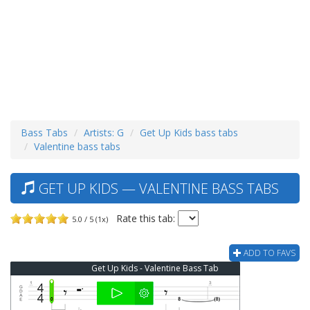
Bass Tabs
Artists: G
Get Up Kids bass tabs
Valentine bass tabs
GET UP KIDS — VALENTINE BASS TABS
Rate this tab:
5.0 / 5 (1x)
ADD TO FAVS
Get Up Kids - Valentine Bass Tab