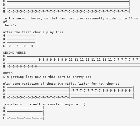
G|—————————————————————————————————————————————————————————————————|
D|—————————————————————————————————————————————————————————————————|
A|—————————————————————————————————————————————————————————————————|
E|—5—5—5—5—5—5—5—5—7—7—7—7—7—7—7—7—5—5—5—5—5—5—5—5—7—7—7—7—7—7—7—7—|
in the second chorus, on that last part, occaisionally slide up to 19 on 
of
the 7's
after the first chorus play this...
G|———————————————|
D|———————————————|
A|———————————————|
E|—0———7———9———5—|
SECOND VERSE
G|———————————————————————————————————————————————————————————————————————
D|—————————————————9—9—9—9—9—9—9—9—11—11—11—11—11—11—11—11—7—7—7—7—7—7—7—
A|———————————————————————————————————————————————————————————————————————
E|—0—0—0—0—0—0—0—0———————————————————————————————————————————————————————
OUTRO
i'm getting lazy now so this part is pretty bad
play some variation of these two riffs, listen for how they go
G|—————————————————————————————————|—————————————————————————————————|
D|—————————————————————————————————|—7—7—7—7—7—7—7—7—9—9—9—9—9—9—9—9—|
A|—————————————————————————————————|—————————————————————————————————|
E|—5—5—5—5—5—5—5—5—7—7—7—7—7—7—7—7—|—————————————————————————————————|
(constants... aren't so constant anymore...)
G|———————————————————|
D|———————————————————|
A|———————————————————|
E|—5———7———5———7———3—|