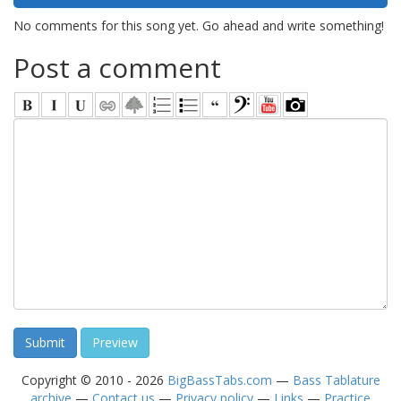
No comments for this song yet. Go ahead and write something!
Post a comment
Copyright © 2010 - 2026
BigBassTabs.com
—
Bass Tablature
archive
—
Contact us
—
Privacy policy
—
Links
—
Practice