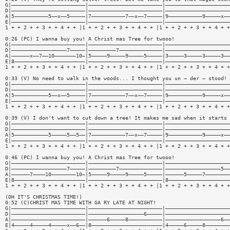
G|————————————————————————|————————————————————————|—————————————————————
D|————————————————————————|————————————————————————|—————————————————————
A|5———————————5——x——5—————|7———————————7——x——7—————|9———————————9—————x——
E|————————————————————————|————————————————————————|—————————————————————
1 + + 2 + + 3 + + 4 + + |1 + + 2 + + 3 + + 4 + + |1 + + 2 + + 3 + + 4 + +
0:26 (PC) I wanna buy you! A Christ mas Tree for twooo!
G|————————————————————————|————————————————————————|—————————————————————
D|——————————————————7—————|—————————7——————————————|—————————————————————
A|——————x——7——10———————10—|5—————9—————9—————5—————|3—————3—————3—————3——
E|8———————————————————————|————————————————————————|—————————————————————
1 + + 2 + + 3 + + 4 + + |1 + + 2 + + 3 + + 4 + + |1 + + 2 + + 3 + + 4 + +
0:33 (V) No need to walk in the woods... I thought you un — der — stood!
G|————————————————————————|————————————————————————|—————————————————————
D|————————————————————————|————————————————————————|—————————————————————
A|5———————————5——x——5—————|7———————————7——x——7—————|9———————————9—————x——
E|————————————————————————|————————————————————————|—————————————————————
1 + + 2 + + 3 + + 4 + + |1 + + 2 + + 3 + + 4 + + |1 + + 2 + + 3 + + 4 + +
0:39 (V) I don't want to cut down a tree! It makes me sad when it starts 
G|————————————————————————|————————————————————————|—————————————————————
D|————————————————————————|————————————————————————|—————————————————————
A|5———————————5—————5——5——|7———————————7——x——7—————|9———————————9—————x——
E|————————————————————————|————————————————————————|—————————————————————
1 + + 2 + + 3 + + 4 + + |1 + + 2 + + 3 + + 4 + + |1 + + 2 + + 3 + + 4 + +
0:46 (PC) I wanna buy you! A Christ mas Tree for twooo!
G|————————————————————————|————————————————————————|—————————————————————
D|——————————————————7—————|—————————7——————————————|——————————————————5——
A|——————7————10————————10—|5—————9—————9—————5—————|——————5—————7————————
E|8———————————————————————|————————————————————————|8————————————————————
1 + + 2 + + 3 + + 4 + + |1 + + 2 + + 3 + + 4 + + |1 + + 2 + + 3 + + 4 + +
(OH IT'S CHRISTMAS TIME!)
0:52 (C)CHRIST MAS TIME WITH GA RY LATE AT NIGHT!
G|————————————————————————|————————————————————————|—————————————————————
D|————————————————————————|——————————————————6—————|—————————————————————
A|————————————————————————|——————6—————8———————————|——————————————————6——
E|4—————4—————4—————x——6——|8———————————————————————|4—————6—————8————————