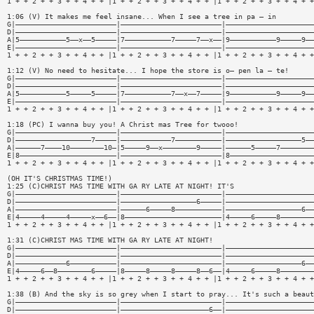
1 + + 2 + + 3 + + 4 + + |1 + + 2 + + 3 + + 4 + + |1 + + 2 + + 3 + + 4 + +
1:06 (V) It makes me feel insane... When I see a tree in pa — in
G|————————————————————————|————————————————————————|—————————————————————
D|————————————————————————|————————————————————————|—————————————————————
A|5———————————5——x——5—————|7———————————7—————7——x——|9———————————9—————9——
E|————————————————————————|————————————————————————|—————————————————————
1 + + 2 + + 3 + + 4 + + |1 + + 2 + + 3 + + 4 + + |1 + + 2 + + 3 + + 4 + +
1:12 (V) No need to hesitate... I hope the store is o— pen la — te!
G|————————————————————————|————————————————————————|—————————————————————
D|————————————————————————|————————————————————————|—————————————————————
A|5———————————5—————5—————|7———————————7——x——7—————|9———————————9—————9——
E|————————————————————————|————————————————————————|—————————————————————
1 + + 2 + + 3 + + 4 + + |1 + + 2 + + 3 + + 4 + + |1 + + 2 + + 3 + + 4 + +
1:18 (PC) I wanna buy you! A Christ mas Tree for twooo!
G|————————————————————————|————————————————————————|—————————————————————
D|——————————————————7—————|————————————7———————————|——————————————————5——
A|——————7————10————————10—|5—————9——x————————9—————|——————5—————7————————
E|8———————————————————————|————————————————————————|8————————————————————
1 + + 2 + + 3 + + 4 + + |1 + + 2 + + 3 + + 4 + + |1 + + 2 + + 3 + + 4 + +
(OH IT'S CHRISTMAS TIME!)
1:25 (C)CHRIST MAS TIME WITH GA RY LATE AT NIGHT! IT'S
G|————————————————————————|————————————————————————|—————————————————————
D|————————————————————————|——————————————————6—————|—————————————————————
A|————————————————————————|——————6—————8———————————|——————————————————6——
E|4—————4—————4—————x——6——|8———————————————————————|4—————6—————8————————
1 + + 2 + + 3 + + 4 + + |1 + + 2 + + 3 + + 4 + + |1 + + 2 + + 3 + + 4 + +
1:31 (C)CHRIST MAS TIME WITH GA RY LATE AT NIGHT!
G|————————————————————————|————————————————————————|—————————————————————
D|————————————————————————|————————————————————————|—————————————————————
A|————————————6———————————|————————————————————————|——————————————————6——
E|4—————6——8————————6—————|8—————8—————8—————8——6——|4—————6—————8————————
1 + + 2 + + 3 + + 4 + + |1 + + 2 + + 3 + + 4 + + |1 + + 2 + + 3 + + 4 + +
1:38 (B) And the sky is so grey when I start to pray... It's such a beaut
G|————————————————————————|————————————————————————|—————————————————————
D|————————————————————————|—————————————————————6——|—————————————————————