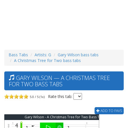
Bass Tabs
Artists: G
Gary Wilson bass tabs
A Christmas Tree for Two bass tabs
GARY WILSON — A CHRISTMAS TREE
FOR TWO BASS TABS
Rate this tab:
5.0 / 5 (1x)
ADD TO FAVS
Gary Wilson - A Christmas Tree for Two Bass Tab