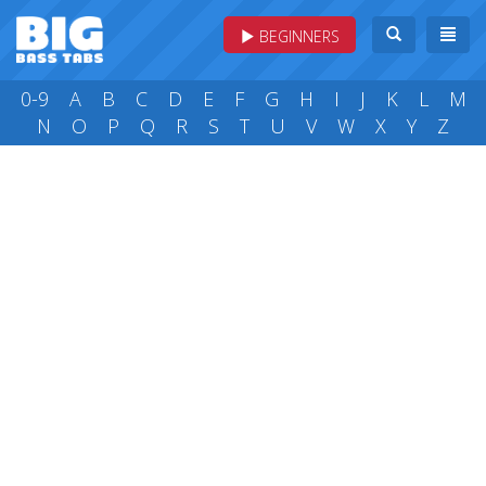
BEGINNERS
0-9
A
B
C
D
E
F
G
H
I
J
K
L
M
N
O
P
Q
R
S
T
U
V
W
X
Y
Z