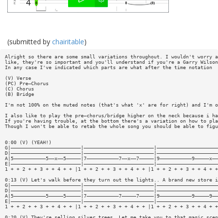
(submitted by
chairitable
)
Alright so there are some small variations throughout. I wouldn't worry a
like, they're so important and you'll understand if you're a Garry Wilson
In any case I've indicated which parts are what after the time notation
(V) Verse
(PC) Pre—Chorus
(C) Chorus
(B) Bridge
I'm not 100% on the muted notes (that's what 'x' are for right) and I'm o
I also like to play the pre—chorus/bridge higher on the neck because i ha
If you're having trouble, at the bottom there's a variation on how to pla
Though I won't be able to retab the whole song you should be able to figu
0:00 (V) (YEAH!)
G|————————————————————————|————————————————————————|—————————————————————
D|————————————————————————|————————————————————————|—————————————————————
A|5———————————5——x——5—————|7———————————7——x——7—————|9———————————9—————x——
E|————————————————————————|————————————————————————|—————————————————————
1 + + 2 + + 3 + + 4 + + |1 + + 2 + + 3 + + 4 + + |1 + + 2 + + 3 + + 4 + +
0:13 (V) Let's walk before they turn out the lights.. A brand new store i
G|————————————————————————|————————————————————————|—————————————————————
D|————————————————————————|————————————————————————|—————————————————————
A|5———————————5—————5—————|7———————————7—————7—————|9———————————9—————9——
E|————————————————————————|————————————————————————|—————————————————————
1 + + 2 + + 3 + + 4 + + |1 + + 2 + + 3 + + 4 + + |1 + + 2 + + 3 + + 4 + +
0:20 (V) They're selling silver trees. Let me take you to that magic scen