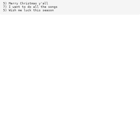
5) Merry Christmas y'all
7) I want to do all the songs
5) Wish me luck this season