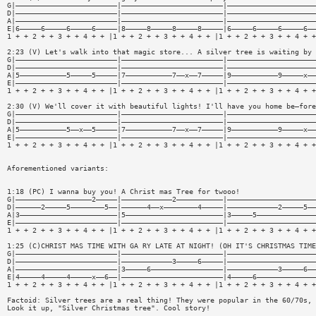
G|————————————————————————|————————————————————————|—————————————————————
D|————————————————————————|————————————————————————|—————————————————————
A|————————————————————————|————————————————————————|—————————————————————
E|6—————6—————6—————6—————|8—————8—————8—————8—————|6—————6—————6—————6——
1 + + 2 + + 3 + + 4 + + |1 + + 2 + + 3 + + 4 + + |1 + + 2 + + 3 + + 4 + +
2:23 (V) Let's walk into that magic store... A silver tree is waiting by 
G|————————————————————————|————————————————————————|—————————————————————
D|————————————————————————|————————————————————————|—————————————————————
A|5———————————5—————5—————|7———————————7——x——7—————|9———————————9—————x——
E|————————————————————————|————————————————————————|—————————————————————
1 + + 2 + + 3 + + 4 + + |1 + + 2 + + 3 + + 4 + + |1 + + 2 + + 3 + + 4 + +
2:30 (V) We'll cover it with beautiful lights! I'll have you home be—fore
G|————————————————————————|————————————————————————|—————————————————————
D|————————————————————————|————————————————————————|—————————————————————
A|5———————————5——x——5—————|7———————————7——x——7—————|9———————————9—————x——
E|————————————————————————|————————————————————————|—————————————————————
1 + + 2 + + 3 + + 4 + + |1 + + 2 + + 3 + + 4 + + |1 + + 2 + + 3 + + 4 + +
Aforementioned variants:
1:18 (PC) I wanna buy you! A Christ mas Tree for twooo!
G|——————————————————2—————|————————————2———————————|—————————————————————
D|——————2—————5————————5——|——————4——x————————4—————|————————————2—————5——
A|3———————————————————————|5———————————————————————|3—————5——————————————
E|————————————————————————|————————————————————————|—————————————————————
1 + + 2 + + 3 + + 4 + + |1 + + 2 + + 3 + + 4 + + |1 + + 2 + + 3 + + 4 + +
1:25 (C)CHRIST MAS TIME WITH GA RY LATE AT NIGHT! (OH IT'S CHRISTMAS TIME
G|————————————————————————|————————————————————————|—————————————————————
D|————————————————————————|————————————3—————6—————|—————————————————————
A|————————————————————————|3—————6—————————————————|————————————3—————6——
E|4—————4—————4—————x——6——|————————————————————————|4—————6——————————————
1 + + 2 + + 3 + + 4 + + |1 + + 2 + + 3 + + 4 + + |1 + + 2 + + 3 + + 4 + +
Factoid: Silver trees are a real thing! They were popular in the 60/70s, 
Look it up, "Silver Christmas tree". Cool story!