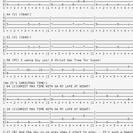
A|————————————————————————|———————————————6——8—————|—————————————————————
E|4—————4—————4—————4—————|8—————8—————8———————————|4—————4—————4—————4——
1 + + 2 + + 3 + + 4 + + |1 + + 2 + + 3 + + 4 + + |1 + + 2 + + 3 + + 4 + +
1:44 (V) (YEAH!)
G|————————————————————————|————————————————————————|—————————————————————
D|————————————————————————|————————————————————————|—————————————————————
A|5———————————5——x——5—————|7———————————7——x——7—————|9———————————9—————x——
E|————————————————————————|————————————————————————|—————————————————————
1 + + 2 + + 3 + + 4 + + |1 + + 2 + + 3 + + 4 + + |1 + + 2 + + 3 + + 4 + +
1:51 (V) (YEAH!)
G|————————————————————————|————————————————————————|—————————————————————
D|————————————————————————|————————————————————————|—————————————————————
A|5———————————5——x——5—————|7———————————7—————7—————|9———————————9—————x——
E|————————————————————————|————————————————————————|—————————————————————
1 + + 2 + + 3 + + 4 + + |1 + + 2 + + 3 + + 4 + + |1 + + 2 + + 3 + + 4 + +
1:58 (PC) I wanna buy you! A Christ mas Tree for twooo!
G|————————————————————————|————————————————————————|—————————————————————
D|————————————————————————|————————————————————————|——————————————————5——
A|——————7————10—————10————|5—————9—————5—————5—————|——————5—————7————————
E|8———————————————————————|————————————————————————|8————————————————————
1 + + 2 + + 3 + + 4 + + |1 + + 2 + + 3 + + 4 + + |1 + + 2 + + 3 + + 4 + +
(OH IT'S CHRISTMAS TIME!)
2:04 (C)CHRIST MAS TIME WITH GA RY LATE AT NIGHT!
G|————————————————————————|————————————————————————|—————————————————————
D|————————————————————————|——————————————————5—————|6————————————————————
A|————————————————————————|——————6—————8———————————|——————8—————6————————
E|4—————4—————4—————x——6——|8———————————————————————|——————————————————8——
1 + + 2 + + 3 + + 4 + + |1 + + 2 + + 3 + + 4 + + |1 + + 2 + + 3 + + 4 + +
2:10 (C)CHRIST MAS TIME WITH GA RY LATE AT NIGHT!
G|————————————————————————|————————————————————————|—————————————————————
D|————————————————————————|——————————————————6—————|—————————————————————
A|————————————————————————|——————6—————8———————————|——————————————————6——
E|4—————6—————8—————8—————|8———————————————————————|4—————6—————8————————
1 + + 2 + + 3 + + 4 + + |1 + + 2 + + 3 + + 4 + + |1 + + 2 + + 3 + + 4 + +
2:17 (B) And the sky is so grey when I start to pray... It's such a beaut