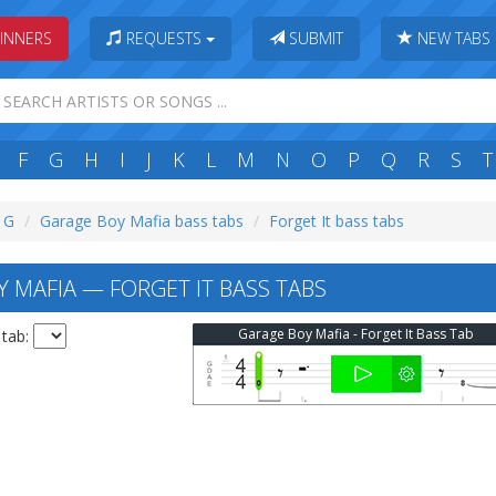
INNERS
REQUESTS
SUBMIT
NEW TABS
F
G
H
I
J
K
L
M
N
O
P
Q
R
S
T
: G
Garage Boy Mafia bass tabs
Forget It bass tabs
 MAFIA — FORGET IT BASS TABS
Garage Boy Mafia - Forget It Bass Tab
 tab: