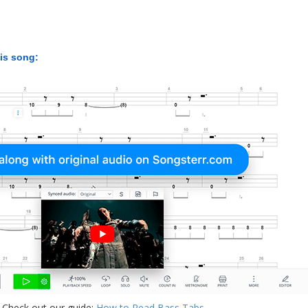
his song:
 Check out our guide:
How to Read Bass Tabs
.