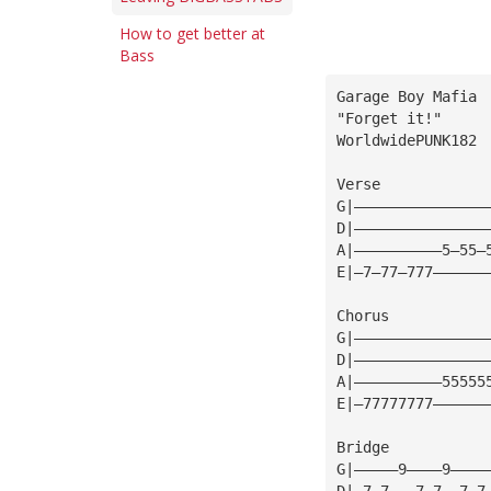
How to get better at
Bass
Garage Boy Mafia
"Forget it!"
WorldwidePUNK182
Verse
G|———————————————
D|———————————————
A|——————————5—55—
E|—7—77—777——————
Chorus
G|———————————————
D|———————————————
A|——————————55555
E|—77777777——————
Bridge
G|—————9————9————
D|—7—7———7—7——7—7