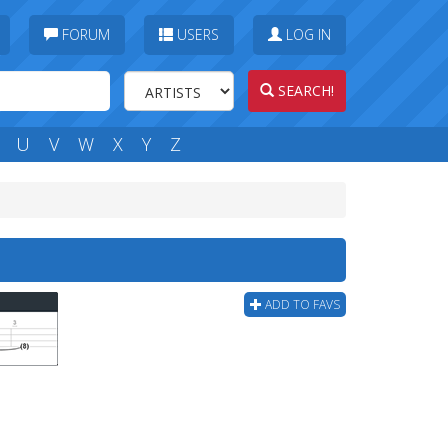
FORUM
USERS
LOG IN
SEARCH!
U
V
W
X
Y
Z
ADD TO FAVS