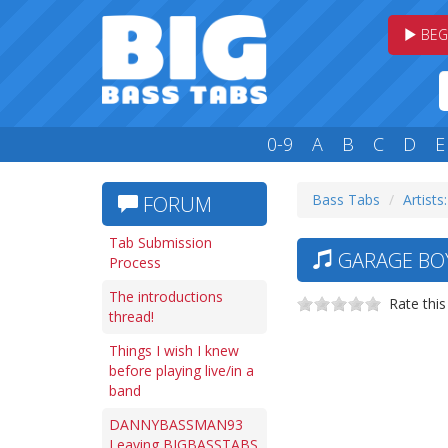
BEG
0-9
A
B
C
D
E
Bass Tabs
Artists
FORUM
Tab Submission
GARAGE BOY
Process
The introductions
Rate this
thread!
Things I wish I knew
before playing live/in a
band
DANNYBASSMAN93
Leaving BIGBASSTABS