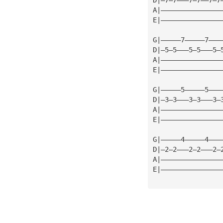
A|———————————————
E|———————————————
G|—————7—————7———
D|—5—5———5—5———5—
A|———————————————
E|———————————————
G|—————5—————5———
D|—3—3———3—3———3—
A|———————————————
E|———————————————
G|—————4—————4———
D|—2—2———2—2———2—
A|———————————————
E|———————————————