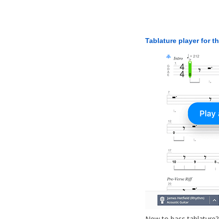
Tablature player for t
New to bass tablature?