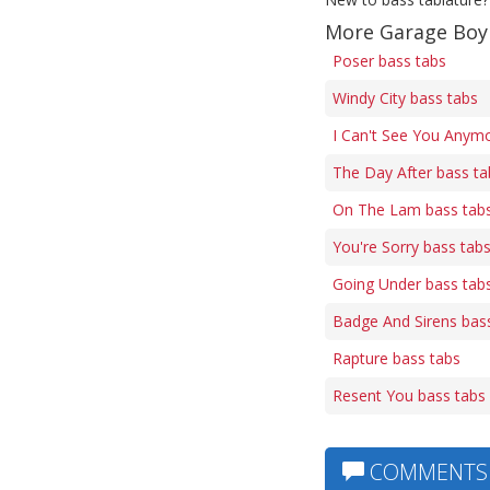
More Garage Boy 
Poser bass tabs
Windy City bass tabs
I Can't See You Anym
The Day After bass ta
On The Lam bass tab
You're Sorry bass tab
Going Under bass tab
Badge And Sirens bas
Rapture bass tabs
Resent You bass tabs
COMMENTS