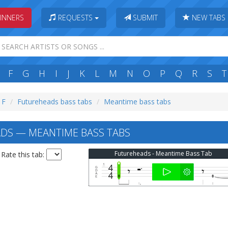
INNERS
REQUESTS
SUBMIT
NEW TABS
F
G
H
I
J
K
L
M
N
O
P
Q
R
S
T
 F
Futureheads bass tabs
Meantime bass tabs
DS — MEANTIME BASS TABS
Futureheads - Meantime Bass Tab
Rate this tab: