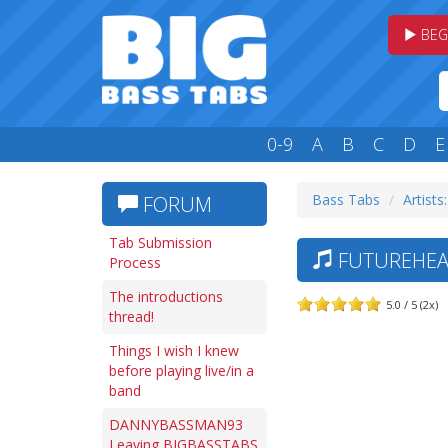
BEG
0-9
A
B
C
D
E
Bass Tabs
Artists:
FORUM
Tab Submission
FUTUREHEA
Process
The introductions
5.0 / 5 (2x)
thread!
Things I wish I knew
before playing live/in a
band
DANNYBASSMAN93
Leaving BIGBASSTABS