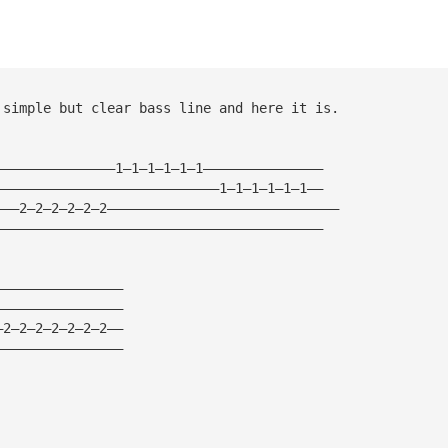
 simple but clear bass line and here it is.
———————————————1—1—1—1—1—1———————————————
————————————————————————————1—1—1—1—1—1——
———2—2—2—2—2—2—————————————————————————————
—————————————————————————————————————————
————————————————
————————————————
—2—2—2—2—2—2—2——
————————————————