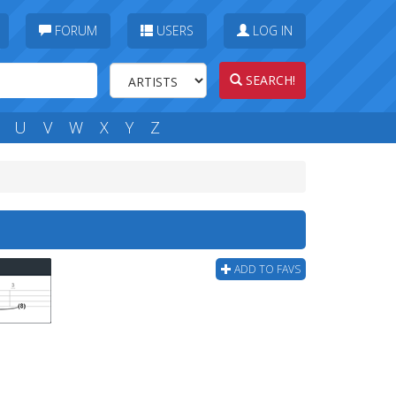
FORUM
USERS
LOG IN
SEARCH!
U
V
W
X
Y
Z
ADD TO FAVS