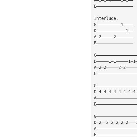
E———————————————
Interlude:
G——————————1————
D————————————1——
A—2—————2———————
E———————————————
G————————————————
D—————1—1—————1—1
A—2—2—————2—2————
E————————————————
G————————————————
D—4—4—4—4—4—4—4—4
A————————————————
E————————————————
G————————————————
D—2——2—2—2—2—2———
A————————————————
E————————————————