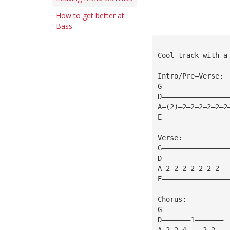
How to get better at
Bass
Cool track with a
Intro/Pre—Verse:
G————————————————
D————————————————
A—(2)—2—2—2—2—2—2
E————————————————
Verse:
G————————————————
D————————————————
A—2—2—2—2—2—2—2——
E————————————————
Chorus:
G———————————————
D———————1———————
A—2—2—4————2—2——