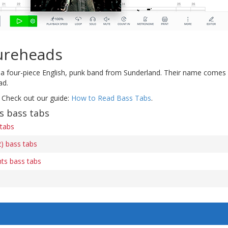
ureheads
a four-piece English, punk band from Sunderland. Their name comes fr
ad.
 Check out our guide:
How to Read Bass Tabs
.
s bass tabs
tabs
) bass tabs
ts bass tabs