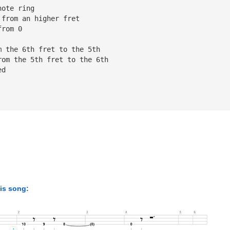
note ring
 from an higher fret
from 0
m the 6th fret to the 5th
rom the 5th fret to the 6th
ed
his song: