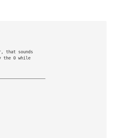
r, that sounds
y the 0 while
___________________