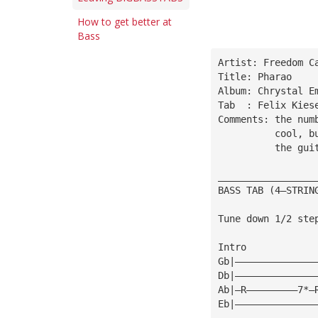
How to get better at
Bass
Artist: Freedom C
Title: Pharao
Album: Chrystal E
Tab  : Felix Kies
Comments: the num
          cool, b
          the gui
_________________
BASS TAB (4—STRIN
Tune down 1/2 ste
Intro
Gb|——————————————
Db|——————————————
Ab|—R—————————7*—
Eb|——————————————