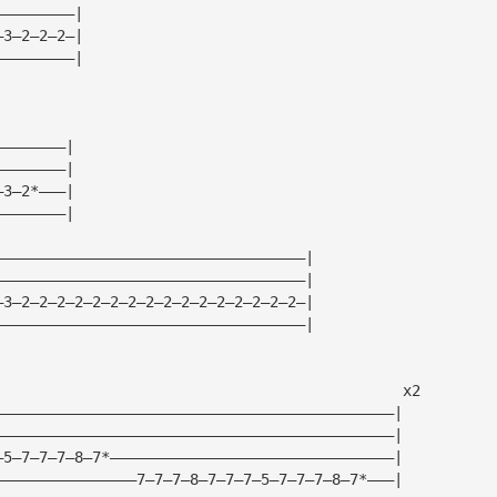
—————————|
—3—2—2—2—|
—————————|
————————|
————————|
—3—2*———|
————————|
———————————————————————————————————|
———————————————————————————————————|
—3—2—2—2—2—2—2—2—2—2—2—2—2—2—2—2—2—|
———————————————————————————————————|
                                              x2
—————————————————————————————————————————————|
—————————————————————————————————————————————|
—5—7—7—7—8—7*————————————————————————————————|
————————————————7—7—7—8—7—7—7—5—7—7—7—8—7*———|