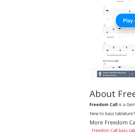
About Fre
Freedom Call
is a Ger
New to bass tablature?
More Freedom Cal
Freedom Call bass ta