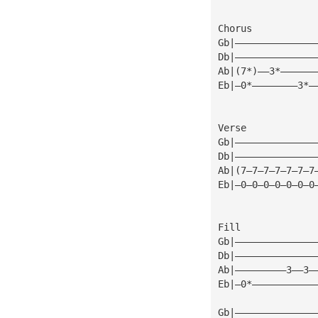
Chorus           
Gb|——————————————
Db|——————————————
Ab|(7*)——3*——————
Eb|—0*————————3*—
Verse
Gb|——————————————
Db|——————————————
Ab|(7—7—7—7—7—7—7
Eb|—0—0—0—0—0—0—0
Fill
Gb|——————————————
Db|——————————————
Ab|—————————3——3—
Eb|—0*———————————
Gb|——————————————