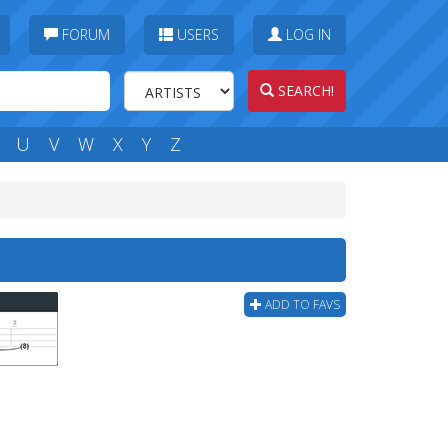
FORUM
USERS
LOG IN
SEARCH!
U
V
W
X
Y
Z
ADD TO FAVS