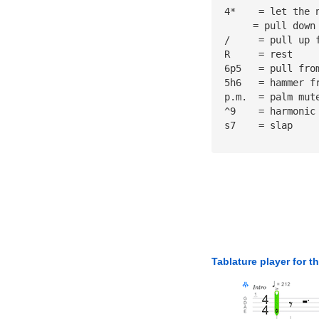
 4*    = let the 
      = pull down
 /     = pull up 
 R     = rest
 6p5   = pull fro
 5h6   = hammer f
 p.m.  = palm mut
 ^9    = harmonic
 s7    = slap
Tablature player for t