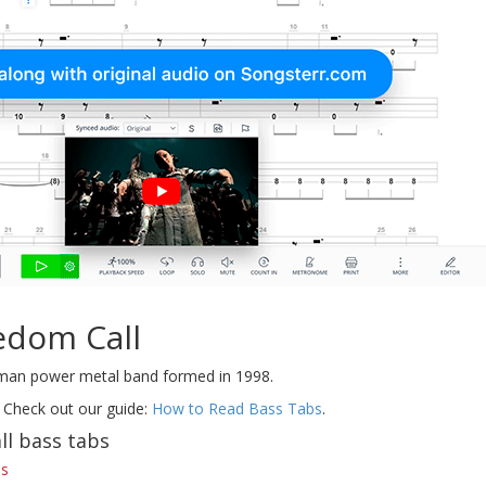
edom Call
man power metal band formed in 1998.
 Check out our guide:
How to Read Bass Tabs
.
l bass tabs
bs