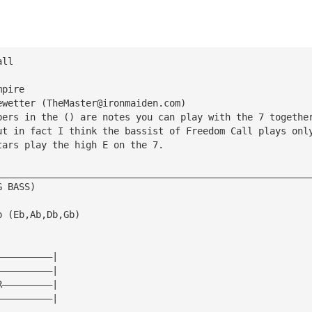
all
mpire
ewetter (
TheMaster@ironmaiden.com
)
bers in the () are notes you can play with the 7 togethe
ut in fact I think the bassist of Freedom Call plays onl
tars play the high E on the 7.
________________________________________________________
G BASS)
p (Eb,Ab,Db,Gb)
——————————|
——————————|
R—————————|
——————————|