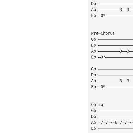
Db|——————————————
Ab|—————————3——3—
Eb|—0*———————————
Pre—Chorus
Gb|——————————————
Db|——————————————
Ab|—————————3——3—
Eb|—0*———————————
Gb|——————————————
Db|——————————————
Ab|—————————3——3—
Eb|—0*———————————
Outro            
Gb|——————————————
Db|——————————————
Ab|—7—7—7—8—7—7—7
Eb|——————————————