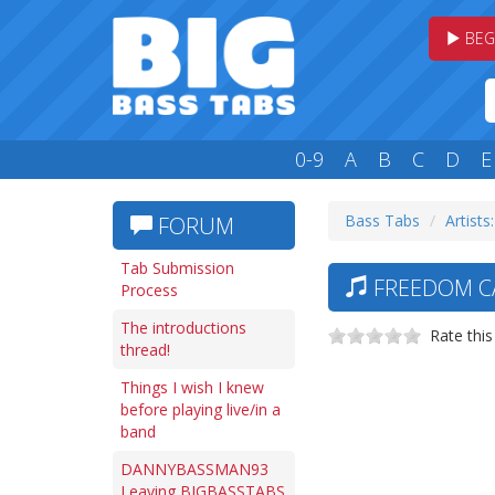
BEG
0-9
A
B
C
D
E
Bass Tabs
Artists:
FORUM
Tab Submission
FREEDOM CA
Process
The introductions
Rate this
thread!
Things I wish I knew
before playing live/in a
band
DANNYBASSMAN93
Leaving BIGBASSTABS