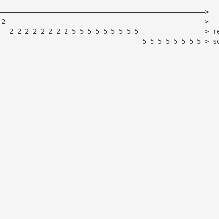
—————————————————————————————————————————————————————>
—2———————————————————————————————————————————————————>
———2—2—2—2—2—2—2—2—5—5—5—5—5—5—5—5—5—————————————————> r
—————————————————————————————————————5—5—5—5—5—5—5—5—> s