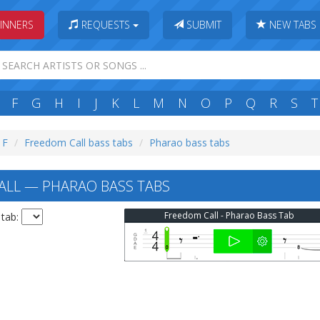
INNERS
REQUESTS
SUBMIT
NEW TABS
F
G
H
I
J
K
L
M
N
O
P
Q
R
S
T
 F
Freedom Call bass tabs
Pharao bass tabs
LL — PHARAO BASS TABS
Freedom Call - Pharao Bass Tab
 tab: