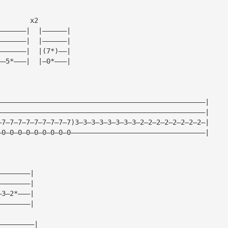
        x2
———————|  |——————|
———————|  |——————|
———————|  |(7*)——|
——5*———|  |—0*———|
———————————————————————————————————————————————————|
———————————————————————————————————————————————————|
—7—7—7—7—7—7—7—7—7)3—3—3—3—3—3—3—3—2—2—2—2—2—2—2—2—|
—0—0—0—0—0—0—0—0—0—————————————————————————————————|
————————|
————————|
—3—2*———|
————————|
—————————|