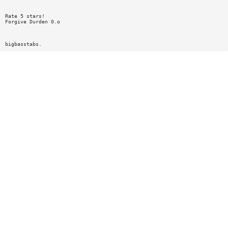
Rate 5 stars!
Forgive Durden 0.o
bigbasstabs.