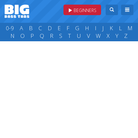
BEGINNERS
0-9
A
B
C
D
E
F
G
H
I
J
K
L
M
N
O
P
Q
R
S
T
U
V
W
X
Y
Z