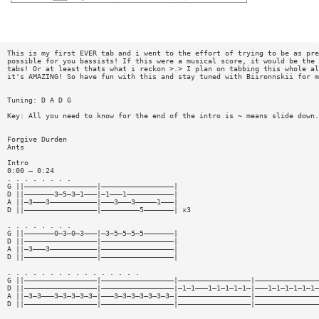
This is my first EVER tab and i went to the effort of trying to be as pre
possible for you bassists! If this were a musical score, it would be the 
tabs! Or at least thats what i reckon >.> I plan on tabbing this whole al
it's AMAZING! So have fun with this and stay tuned with Biironnskii for m
Tuning: D A D G
Key: All you need to know for the end of the intro is ~ means slide down.
Forgive Durden
Ants
Intro
0:00 – 0:24
. . . . . . . .
G ||—————————————————|—————————————————|
D ||———————3—5—3—1———|—1———1———————————|
A ||—3———3———————————|———3———3—————1———|
D ||—————————————————|—————————5———————| x3
. . . . . . . .
G ||———————0—3—0—3———|—3—5—5—5—5———————|
D ||—————————————————|—————————————————|
A ||—3———3———————————|—————————————————|
D ||—————————————————|—————————————————|
. . . . . . . . . . . . . . . .
G ||—————————————————|—————————————————|—————————————————|———————————————
D ||—————————————————|—————————————————|—1—1———1—1—1—1—1—|———1—1—1—1—1—1—
A ||—3—3———3—3—3—3—3—|———3—3—3—3—3—3—3—|—————————————————|———————————————
D ||—————————————————|—————————————————|—————————————————|———————————————