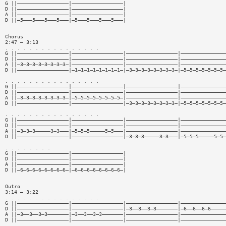
G ||—————————————————|—————————————————|
D ||—————————————————|—————————————————|
A ||—————————————————|—————————————————|
D ||—5———5———5———5———|—5———5———5———5———|
Chorus
2:47 — 3:13
. . . . . . . . . . . . . . . .
G ||—————————————————|—————————————————|—————————————————|———————————————
D ||—————————————————|—————————————————|—————————————————|———————————————
A ||—3—3—3—3—3—3—3—3—|—————————————————|—————————————————|———————————————
D ||—————————————————|—1—1—1—1—1—1—1—1—|—3—3—3—3—3—3—3—3—|—5—5—5—5—5—5—5—
. . . . . . . . . . . . . . . .
G ||—————————————————|—————————————————|—————————————————|———————————————
D ||—————————————————|—————————————————|—————————————————|———————————————
A ||—3—3—3—3—3—3—3—3—|—5—5—5—5—5—5—5—5—|—————————————————|———————————————
D ||—————————————————|—————————————————|—3—3—3—3—3—3—3—3—|—5—5—5—5—5—5—5—
. . . . . . . . . . . . . . . .
G ||—————————————————|—————————————————|—————————————————|———————————————
D ||—————————————————|—————————————————|—————————————————|———————————————
A ||—3—3—3—————3—3———|—5—5—5—————5—5———|—————————————————|———————————————
D ||—————————————————|—————————————————|—3—3—3—————3—3———|—5—5—5—————5—5—
. . . . . . . .
G ||—————————————————|—————————————————|
D ||—————————————————|—————————————————|
A ||—————————————————|—————————————————|
D ||—6—6—6—6—6—6—6—6—|—6—6—6—6—6—6—6—6—|
Outro
3:14 — 3:22
. . . . . . . . . . . . . . . .
G ||—————————————————|—————————————————|—————————————————|———————————————
D ||—————————————————|—————————————————|—3——3——3—3———————|—6——6——6—6—————
A ||—3——3——3—3———————|—3——3——3—3———————|—————————————————|———————————————
D ||—————————————————|—————————————————|—————————————————|———————————————