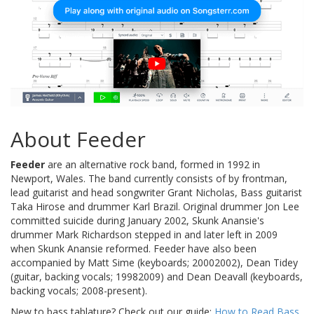
About Feeder
Feeder
are an alternative rock band, formed in 1992 in
Newport, Wales. The band currently consists of by frontman,
lead guitarist and head songwriter Grant Nicholas, Bass guitarist
Taka Hirose and drummer Karl Brazil. Original drummer Jon Lee
committed suicide during January 2002, Skunk Anansie's
drummer Mark Richardson stepped in and later left in 2009
when Skunk Anansie reformed. Feeder have also been
accompanied by Matt Sime (keyboards; 20002002), Dean Tidey
(guitar, backing vocals; 19982009) and Dean Deavall (keyboards,
backing vocals; 2008-present).
New to bass tablature? Check out our guide:
How to Read Bass