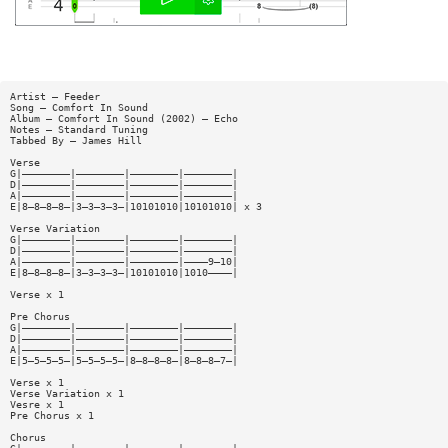
Artist — Feeder
Song — Comfort In Sound
Album — Comfort In Sound (2002) — Echo
Notes — Standard Tuning
Tabbed By — James Hill
Verse
G|————————|————————|————————|————————|
D|————————|————————|————————|————————|
A|————————|————————|————————|————————|
E|8—8—8—8—|3—3—3—3—|10101010|10101010| x 3
Verse Variation
G|————————|————————|————————|————————|
D|————————|————————|————————|————————|
A|————————|————————|————————|————9—10|
E|8—8—8—8—|3—3—3—3—|10101010|1010————|
Verse x 1
Pre Chorus
G|————————|————————|————————|————————|
D|————————|————————|————————|————————|
A|————————|————————|————————|————————|
E|5—5—5—5—|5—5—5—5—|8—8—8—8—|8—8—8—7—|
Verse x 1
Verse Variation x 1
Vesre x 1
Pre Chorus x 1
Chorus