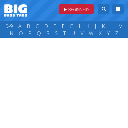
BEGINNERS
0-9
A
B
C
D
E
F
G
H
I
J
K
L
M
N
O
P
Q
R
S
T
U
V
W
X
Y
Z