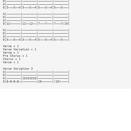
D|————————|————————|————————|————————|
A|————————|————————|————————|————————|
E|5———5——4|5———5——4|5———5——4|5———5———|
G|————————|————————|————————|————————|
D|————————|————————|————————|————————|
A|————————|————————|————————|————————|
E|12——————|12——12——|7———7———|7———7/10|
G|————————|————————|————————|————————|
D|————————|————————|————————|————————|
A|————————|————————|————————|————————|
E|5———5——4|5———5——4|5———5——4|5———5———|
Verse x 1
Verse Variation x 1
Verse x 1
Pre Chorus x 1
Chorus x 1
Verse x 1
Verse Variation 3
G|————————|————————|————————|————————|
D|————————|————————|————————|————————|
A|————————|10101010|————————|————————|
E|8—8—8—8—|————————|10——————|(10)————|