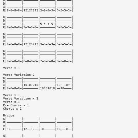
G|————————|————————|————————|————————|
D|————————|————————|————————|————————|
A|————————|————————|————————|————————|
E|8—8—8—8—|12121212|3—3—3—3—|5—5—5—5—|
G|————————|————————|————————|————————|
D|————————|————————|————————|————————|
A|————————|————————|5—5—5—5—|————————|
E|8—8—8—8—|3—3—3—3—|————————|5—5—5—5—|
G|————————|————————|————————|————————|
D|————————|————————|————————|————————|
A|————————|————————|————————|————————|
E|8—8—8—8—|12121212|3—3—3—3—|5—5—5—5—|
G|————————|————————|————————|————————|
D|————————|————————|————————|————————|
A|————————|————————|————————|————————|
E|8—8—8—8—|8—8—8—8—|7—8—8—8—|8—8—8—7—|
Verse x 1
Verse Variation 2
G|————————|————————|————————|————————|
D|————————|————————|————————|————————|
A|————————|10101010|————————|12——109—|
E|8—8—8—8—|————————|10101010|——10————|
Verse x 1
Verse Variation x 1
Verse x 1
Pre Chorus x 1
Chorus x 1
Bridge
G|————————|————————|————————|————————|
D|————————|————————|————————|————————|
A|————————|————————|————————|————————|
E|12——————|12——12——|10——————|10——10——|
G|————————|————————|————————|————————|