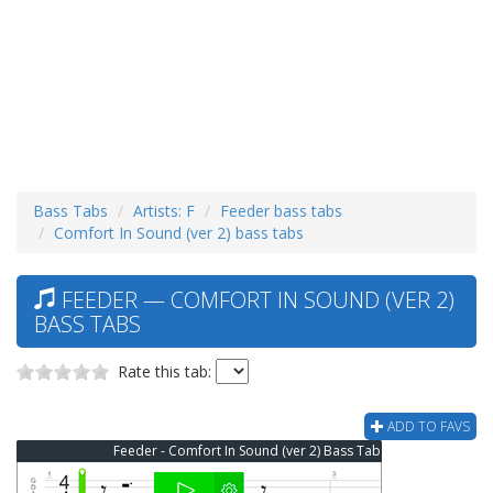
Bass Tabs
Artists: F
Feeder bass tabs
Comfort In Sound (ver 2) bass tabs
FEEDER — COMFORT IN SOUND (VER 2)
BASS TABS
Rate this tab:
ADD TO FAVS
Feeder - Comfort In Sound (ver 2) Bass Tab