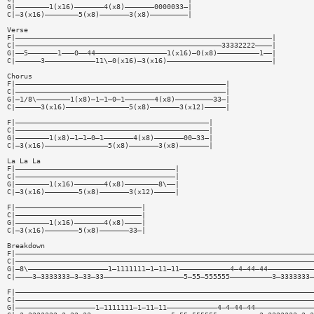
G|————————1(x16)———————4(x8)———————0000033—|
C|—3(x16)————————5(x8)———————3(x8)—————————|
Verse
F|—————————————————————————————————————————————————————————————|
C|—————————————————————————————————————————————————33332222————|
G|——5———————1———0——44—————————————————1(x16)—0(x8)——————————1——|
C|——————3————————————11\—0(x16)—3(x16)—————————————————————————|
Chorus
F|——————————————————————————————————————————————————|
C|——————————————————————————————————————————————————|
G|—1/8\————————1(x8)—1—1—0—1———————4(x8)—————————33—|
C|——————3(x16)———————————————5(x8)———————3(x12)—————|
F|——————————————————————————————————————————————|
C|——————————————————————————————————————————————|
G|————————1(x8)—1—1—0—1———————4(x8)———————00—33—|
C|—3(x16)———————————————5(x8)———————3(x8)———————|
La La La
F|——————————————————————————————————————|
C|——————————————————————————————————————|
G|————————1(x16)———————4(x8)————————8\——|
C|—3(x16)————————5(x8)———————3(x12)—————|
F|——————————————————————————————|
C|——————————————————————————————|
G|————————1(x16)———————4(x8)————|
C|—3(x16)————————5(x8)———————33—|
Breakdown
F|———————————————————————————————————————————————————————————————————————
C|———————————————————————————————————————————————————————————————————————
G|—8\———————————————————1—1111111—1—11—11————————————4—4—44—44———————————
C|————3—3333333—3—33—33———————————————————5—55—555555——————————3—3333333—
F|———————————————————————————————————————————————————————————————————————
C|———————————————————————————————————————————————————————————————————————
G|———————————————————1—1111111—1—11—11————————————4—4—44—44——————————————