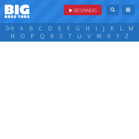
BEGINNERS
0-9
A
B
C
D
E
F
G
H
I
J
K
L
M
N
O
P
Q
R
S
T
U
V
W
X
Y
Z