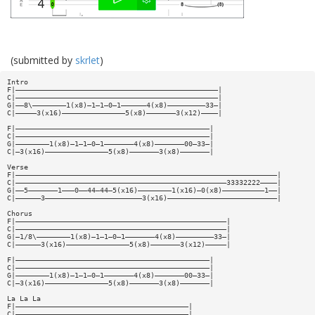
(submitted by
skrlet
)
Intro
F|————————————————————————————————————————————————|
C|————————————————————————————————————————————————|
G|——8\————————1(x8)—1—1—0—1——————4(x8)—————————33—|
C|—————3(x16)———————————————5(x8)———————3(x12)————|
F|——————————————————————————————————————————————|
C|——————————————————————————————————————————————|
G|————————1(x8)—1—1—0—1———————4(x8)———————00—33—|
C|—3(x16)———————————————5(x8)———————3(x8)———————|
Verse
F|——————————————————————————————————————————————————————————————|
C|——————————————————————————————————————————————————33332222————|
G|——5———————1———0——44—44—5(x16)————————1(x16)—0(x8)——————————1——|
C|——————3———————————————————————3(x16)——————————————————————————|
Chorus
F|——————————————————————————————————————————————————|
C|——————————————————————————————————————————————————|
G|—1/8\————————1(x8)—1—1—0—1———————4(x8)—————————33—|
C|——————3(x16)———————————————5(x8)———————3(x12)—————|
F|——————————————————————————————————————————————|
C|——————————————————————————————————————————————|
G|————————1(x8)—1—1—0—1———————4(x8)———————00—33—|
C|—3(x16)———————————————5(x8)———————3(x8)———————|
La La La
F|—————————————————————————————————————————|
C|—————————————————————————————————————————|