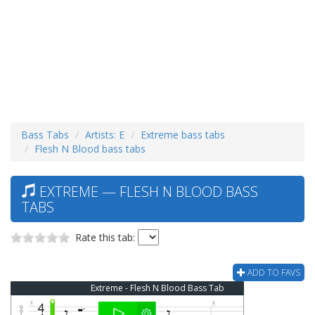
Bass Tabs
Artists: E
Extreme bass tabs
Flesh N Blood bass tabs
EXTREME — FLESH N BLOOD BASS
TABS
Rate this tab:
ADD TO FAVS
Extreme - Flesh N Blood Bass Tab