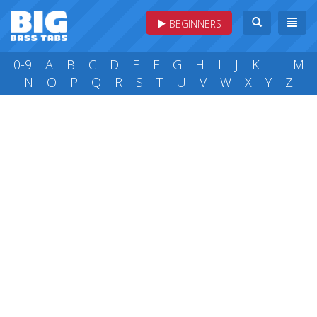
BEGINNERS
0-9
A
B
C
D
E
F
G
H
I
J
K
L
M
N
O
P
Q
R
S
T
U
V
W
X
Y
Z