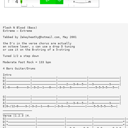
Flesh N Blood (Bass)
Extreme — Extreme
Tabbed by
Zekeyheathy@hotmail.com
, May 2001
the D's in the verse chorus are actually
an octave lower, u can use a drop D tuning
or use it on the B—string of a 5—string
Tuned 1/2 a step down
Moderate Fast Rock = 133 bpm
4 Bars Guitar/Drums
Intro
G|——————————————|——————————————|—————————————————|——————————————————|
D|——————————————|——————————————|—————————————————|——————————————————|
A|——————————————|——————————————|—————2———3—4——5——|——3—————————3—————|
E|—0————0—————3—|—3—2——1———0———|—3—3———3—————————|————5—5—5—5———5——|
G|——————————————|——————————————|—————————————————|——————————————————|
D|——————————————|——————————————|—————————————————|——————————————————|
A|——————————————|——————————————|—————2———3—4——5——|——3—————————3—————|
E|0—/12—0————3—|—3—2——1———0———|—3—3———3—————————|————5—5—5—5———5——|
_________________
____________
Verse |1.2.3 |4.
G|—————————————————|————————————————|———————————————|——————————————————|—
D|*————————————————|————————————————|———————————————|—————————————————*|—
A|*————————————————|————————————————|———————————————|—————————————————*|—