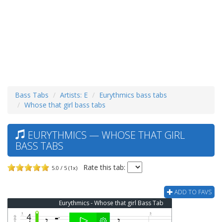
Bass Tabs
Artists: E
Eurythmics bass tabs
Whose that girl bass tabs
EURYTHMICS — WHOSE THAT GIRL
BASS TABS
Rate this tab:
5.0 / 5 (1x)
ADD TO FAVS
Eurythmics - Whose that girl Bass Tab