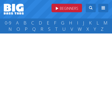
BEGINNERS
0-9
A
B
C
D
E
F
G
H
I
J
K
L
M
N
O
P
Q
R
S
T
U
V
W
X
Y
Z