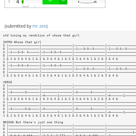
(submitted by
mr zee
)
std tuning my rendition of whose that girl
INTRO Whose that girl
G |—————————————————|—————————————————|—————————————————|————————————————
D |—————————————————|—————————————————|—1———3—3——3——————|—1———3—3——3—————
A |—1———3—3— 3——————|—1———3—3——3——————|—————————————————|————————————————
E |—————————————————|—————————————————|—————————————————|————————————————
1 & 2 & 3 & 4 & 1 & 2 & 3 & 4 & 1 & 2 & 3 & 4 & 1 & 2 & 3 & 4 &
G |—————————————————|—————————————————|—————————————————|————————————————
D |—1———3—3——3——————|—1———3—3——3——————|—————————————————|————————————————
A |—————————————————|—————————————————|—1———3—3——3——————|—1———3—3——3—————
E |—————————————————|—————————————————|—————————————————|————————————————
1 & 2 & 3 & 4 & 1 & 2 & 3 & 4 & 1 & 2 & 3 & 4 & 1 & 2 & 3 & 4 &
VERSE
G |—————————————————|—————————————————|—————————————————|————————————————
D |—————————————————|—————————————————|—————————————————|————————————————
A |—3———————3———————|—————————————————|—3———————3———————|————————————————
E |—————————————————|—4———————1———————|—————————————————|—4———————1——————
1 & 2 & 3 & 4 & 1 & 2 & 3 & 4 & 1 & 2 & 3 & 4 & 1 & 2 & 3 & 4 &
G |—————————————————|—————————————————|—————————————————|————————————————
D |—————————————————|—————————————————|—————————————————|————————————————
A |—3———————5—6—————|—4———————————————|—3———————3———————|————————————————
E |—————————————————|—————————1———————|—————————————————|—4———————1——————
1 & 2 & 3 & 4 & 1 & 2 & 3 & 4 & 1 & 2 & 3 & 4 & 1 & 2 & 3 & 4 &
BRIDGE But there's just one thing
G |—————————————————|—————————————————|—————————————————|————————————————
D |—————————————————|—————————————————|—————————————————|————————————————
A |—————————————————|—————————————————|—————————————————|——————————————1—
E |—4—4—4——4—444————|—3—3—3——3—333————|—4—4—4——4—444————|—3——————————————