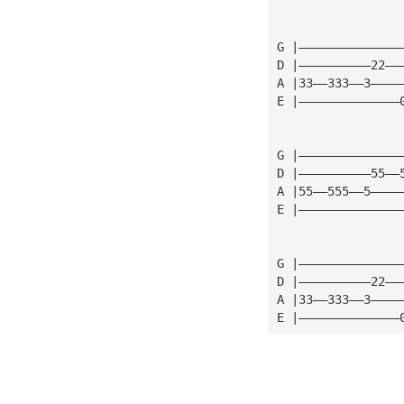
G |——————————————
D |——————————22——
A |33——333——3————
E |——————————————
G |——————————————
D |——————————55——
A |55——555——5————
E |——————————————
G |——————————————
D |——————————22——
A |33——333——3————
E |——————————————