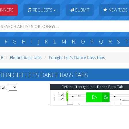
INNERS
REQUESTS
SUBMIT
NEW TABS
F
G
H
I
J
K
L
M
N
O
P
Q
R
S
T
 E
Elefant bass tabs
Tonight Let's Dance bass tabs
TONIGHT LET'S DANCE BASS TABS
Elefant - Tonight Let's Dance Bass Tab
 tab: