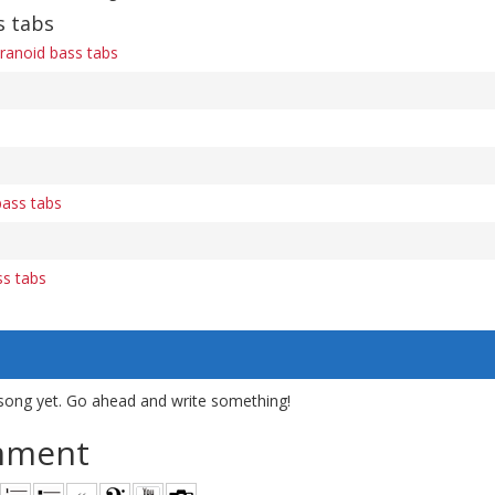
s tabs
ranoid bass tabs
bass tabs
ss tabs
song yet. Go ahead and write something!
mment