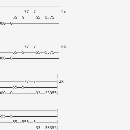
——————————————————————————|
———————————77——7——————————|2x
——————55——5—————55——5575——|
000——0————————————————————|
——————————————————————————|
———————————77——7————————— |6x
——————55——5—————55——5575——|
000——0————————————————————|
—————————————————————————|
———————————77——7—————————|2x
——————55——5——————————————|
000——0——————————33——33355|
—————————————————————————|
555——5———————————————————|
——————55——555——5—————————|
————————————————33——33355|