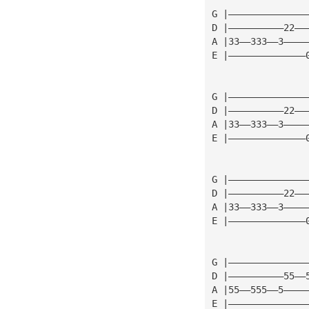
G |——————————————
D |——————————22——
A |33——333——3————
E |——————————————
G |——————————————
D |——————————22——
A |33——333——3————
E |——————————————
G |——————————————
D |——————————22——
A |33——333——3————
E |——————————————
G |——————————————
D |——————————55——
A |55——555——5————
E |——————————————