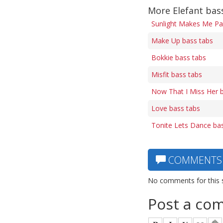
More Elefant bas
Sunlight Makes Me Pa
Make Up bass tabs
Bokkie bass tabs
Misfit bass tabs
Now That I Miss Her 
Love bass tabs
Tonite Lets Dance ba
COMMENTS
No comments for this 
Post a co