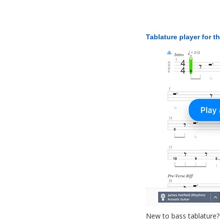
Tablature player for t
New to bass tablature?