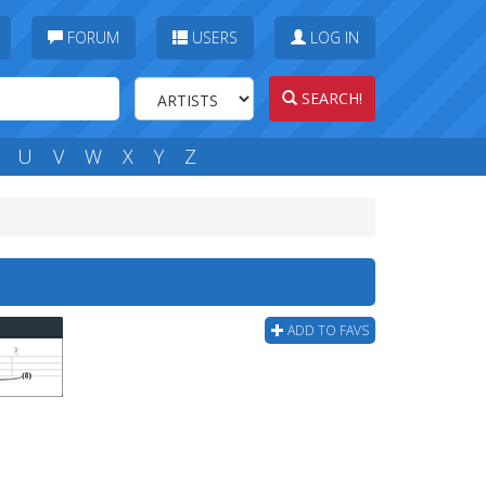
FORUM
USERS
LOG IN
SEARCH!
U
V
W
X
Y
Z
ADD TO FAVS