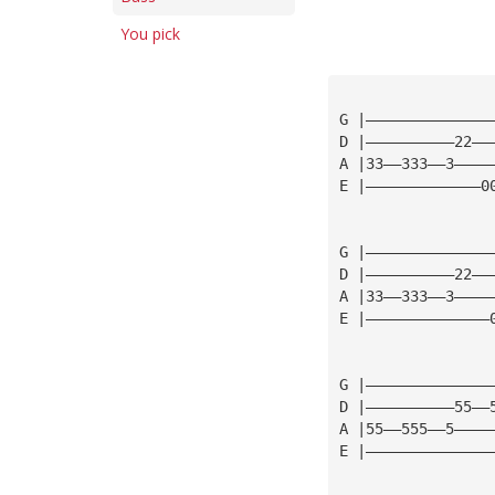
You pick
G |——————————————
D |——————————22——
A |33——333——3————
E |—————————————0
G |——————————————
D |——————————22——
A |33——333——3————
E |——————————————
G |——————————————
D |——————————55——
A |55——555——5————
E |——————————————