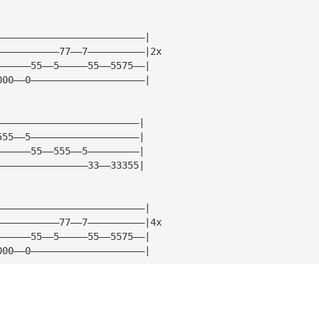
——————————————————————————|
———————————77——7——————————|2x
——————55——5—————55——5575——|
000——0————————————————————|
—————————————————————————|
555——5———————————————————|
——————55——555——5—————————|
————————————————33——33355|
——————————————————————————|
———————————77——7——————————|4x
——————55——5—————55——5575——|
000——0————————————————————|