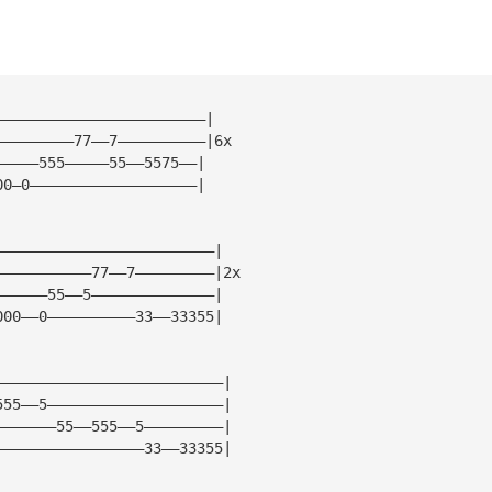
————————————————————————|
—————————77——7——————————|6x
—————555—————55——5575——|
00—0———————————————————|
—————————————————————————|
———————————77——7—————————|2x
——————55——5——————————————|
000——0——————————33——33355|
——————————————————————————|
555——5————————————————————|
———————55——555——5—————————|
—————————————————33——33355|