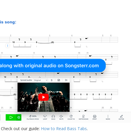
his song:
 Check out our guide:
How to Read Bass Tabs
.