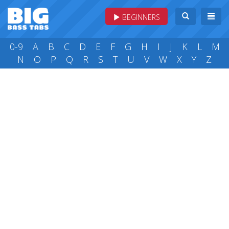
BEGINNERS
0-9
A
B
C
D
E
F
G
H
I
J
K
L
M
N
O
P
Q
R
S
T
U
V
W
X
Y
Z