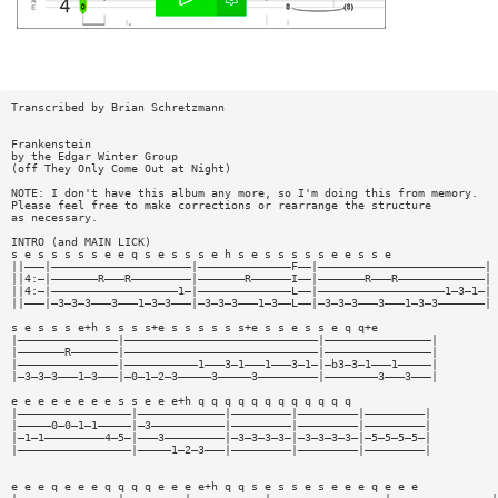
Transcribed by Brian Schretzmann
Frankenstein
by the Edgar Winter Group
(off They Only Come Out at Night)
NOTE: I don't have this album any more, so I'm doing this from memory.
Please feel free to make corrections or rearrange the structure
as necessary.
INTRO (and MAIN LICK)
s e s s s s s e e q s e s s s e h s e s s s s s e e s s e
||———|—————————————————————|——————————————F——|—————————————————————————|
||4:—|———————R———R—————————|———————R——————I——|———————R———R—————————————|
||4:—|———————————————————1—|——————————————L——|———————————————————1—3—1—|
||———|—3—3—3———3———1—3—3———|—3—3—3———1—3——L——|—3—3—3———3———1—3—3———————|
s e s s s e+h s s s s+e s s s s s s+e s s e s s e q q+e
|———————————————|—————————————————————————————|————————————————|
|———————R———————|—————————————————————————————|————————————————|
|———————————————|———————————1———3—1———1———3—1—|—b3—3—1———1—————|
|—3—3—3———1—3———|—0—1—2—3—————3—————3—————————|————————3———3———|
e e e e e e e e s s e e e+h q q q q q q q q q q q q
|—————————————————|—————————————|—————————|—————————|—————————|
|—————0—0—1—1—————|—3———————————|—————————|—————————|—————————|
|—1—1—————————4—5—|———3—————————|—3—3—3—3—|—3—3—3—3—|—5—5—5—5—|
|—————————————————|—————1—2—3———|—————————|—————————|—————————|
e e e q e e e q q q q e e e e+h q q s e s s e s e e e q e e e