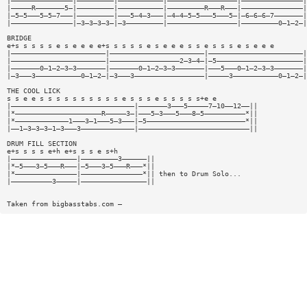
|———————————————|—————————|———————————|—————————————————|———————————————|
|—————R———————5—|—————————|———————————|—————————R———R———|———————————————|
|—5—5———5—5—7———|—————————|———5—4—3———|—4—4—5—5———5———5—|—6—6—6—7———————|
|———————————————|—3—3—3—3—|—3—————————|—————————————————|—————————0—1—2—|
BRIDGE
e+s s s s s e s e e e e+s s s s s e s e e e s s e s s s e s e e e
|———————————————————————|———————————————————————|———————————————————————|
|———————————————————————|—————————————————2—3—4—|—5—————————————————————|
|———————0—1—2—3—3———————|———————0—1—2—3—3———————|———5———0—1—2—3—3———————|
|—3———3———————————0—1—2—|—3———3—————————————————|—————3———————————0—1—2—|
THE COOL LICK
s s e e s s s s s s s s s s e s s s e s s s s s+e e
|——————————————————————————————|———————3———5—————7—10——12——||
|*—————————————————————R—————3—|———5—3———5———8—5——————————*||
|*—————————————1———3—1———5—3———|—5————————————————————————*||
|——1—3—3—3—1—3———3—————————————|———————————————————————————||
DRUM FILL SECTION
e+s s s s e+h e+s s s e s+h
|————————————————|—————————3——————||
|*—5———3—5———R———|—5———3—5———R———*||
|*———————————————|———————————————*|| then to Drum Solo...
|——————————3—————|————————————————||
Taken from bigbasstabs.com —