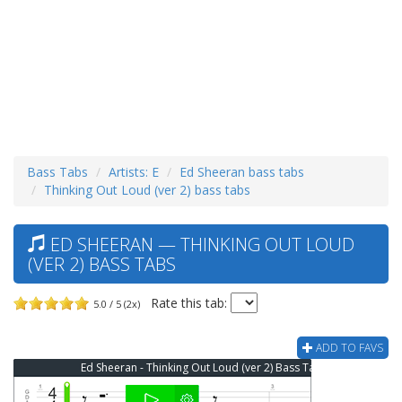
Bass Tabs
Artists: E
Ed Sheeran bass tabs
Thinking Out Loud (ver 2) bass tabs
ED SHEERAN — THINKING OUT LOUD
(VER 2) BASS TABS
Rate this tab:
5.0 / 5 (2x)
ADD TO FAVS
Ed Sheeran - Thinking Out Loud (ver 2) Bass Tab