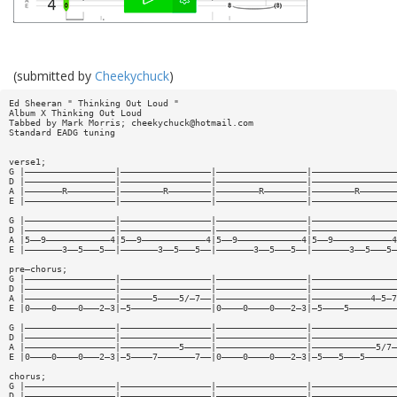
(submitted by
Cheekychuck
)
Ed Sheeran " Thinking Out Loud "
Album X Thinking Out Loud
Tabbed by Mark Morris;
cheekychuck@hotmail.com
Standard EADG tuning
verse1;
G |—————————————————|—————————————————|—————————————————|————————————————
D |—————————————————|—————————————————|—————————————————|————————————————
A |———————R—————————|————————R————————|————————R————————|————————R———————
E |—————————————————|—————————————————|—————————————————|————————————————
G |—————————————————|—————————————————|—————————————————|————————————————
D |—————————————————|—————————————————|—————————————————|————————————————
A |5——9————————————4|5——9————————————4|5——9————————————4|5——9———————————4
E |———————3——5———5——|———————3——5———5——|———————3——5———5——|———————3——5———5—
pre—chorus;
G |—————————————————|—————————————————|—————————————————|————————————————
D |—————————————————|—————————————————|—————————————————|————————————————
A |—————————————————|——————5————5/—7——|—————————————————|———————————4—5—7
E |0————0————0———2—3|—5———————————————|0————0————0———2—3|—5————5—————————
G |—————————————————|—————————————————|—————————————————|————————————————
D |—————————————————|—————————————————|—————————————————|————————————————
A |—————————————————|———————————5—————|—————————————————|————————————5/7—
E |0————0————0———2—3|—5————7———————7——|0————0————0———2—3|—5———5———5——————
chorus;
G |—————————————————|—————————————————|—————————————————|————————————————
D |—————————————————|—————————————————|—————————————————|————————————————