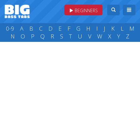
BEGINNERS
0-9
A
B
C
D
E
F
G
H
I
J
K
L
M
N
O
P
Q
R
S
T
U
V
W
X
Y
Z