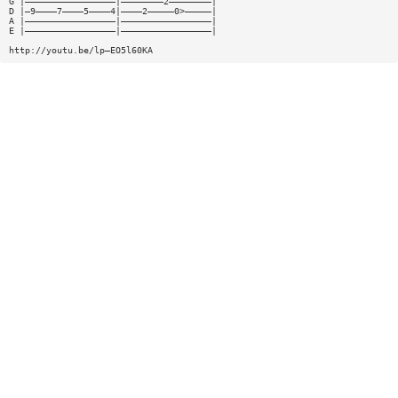
G |—————————————————|————————2————————|
D |—9————7————5————4|————2—————0>—————|
A |—————————————————|—————————————————|
E |—————————————————|—————————————————|
http://youtu.be/lp—EO5l60KA