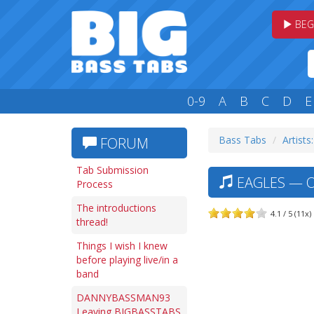
BEG
0-9
A
B
C
D
E
Bass Tabs
Artists:
FORUM
Tab Submission
EAGLES — O
Process
The introductions
4.1 / 5 (11x)
thread!
Things I wish I knew
before playing live/in a
band
DANNYBASSMAN93
Leaving BIGBASSTABS