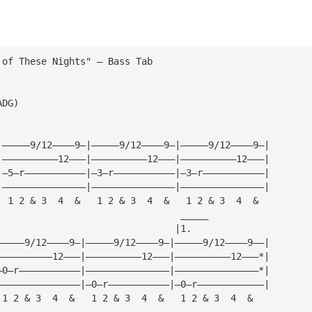
 of These Nights" — Bass Tab
ADG)
|—————9/12————9—|—————9/12————9—|—————9/12————9—|
|——————————12———|——————————12———|——————————12———|
|—5—r———————————|—3—r———————————|—3—r———————————|
|———————————————|———————————————|———————————————|
  1 2 & 3  4  &   1 2 & 3  4  &   1 2 & 3  4  &
                                 _____
                                |1.
—————9/12————9—|—————9/12————9—|—————9/12————9——|
——————————12———|——————————12———|——————————12———*|
—0—r———————————|———————————————|———————————————*|
———————————————|—0—r———————————|—0—r————————————|
 1 2 & 3  4  &   1 2 & 3  4  &   1 2 & 3  4  &