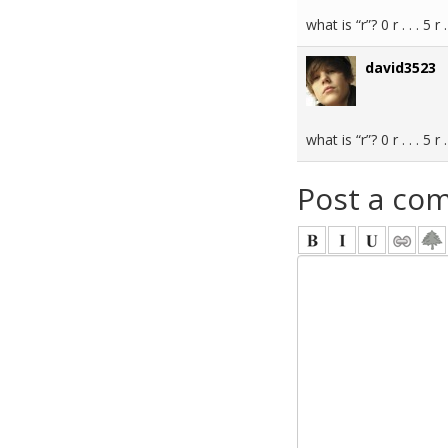
what is “r”? 0 r . . . 5 r . 
david3523
what is “r”? 0 r . . . 5 r . 
Post a co