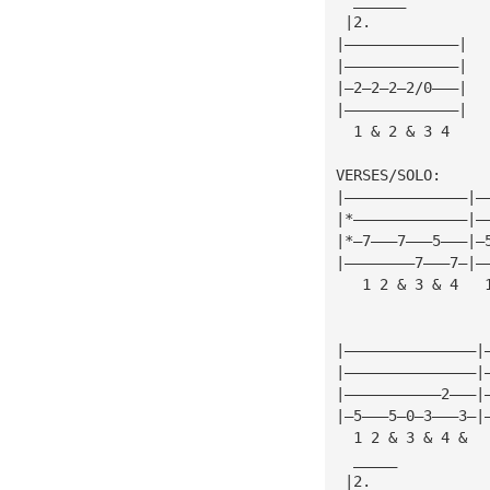
 |2.
|—————————————|
|—————————————|
|—2—2—2—2/0———|
|—————————————|
  1 & 2 & 3 4
VERSES/SOLO:
|——————————————|—
|*—————————————|—
|*—7———7———5———|—
|————————7———7—|—
   1 2 & 3 & 4   
                 
                 
|———————————————|
|———————————————|
|———————————2———|
|—5———5—0—3———3—|
  1 2 & 3 & 4 &  
  _____
 |2.