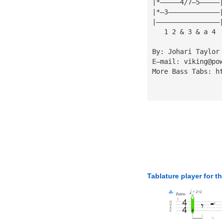
|*—————4/7—5—————
|*—3—————————————
|————————————————
   1 2 & 3 & a 4 
By: Johari Taylor
E—mail: 
viking@po
More Bass Tabs: h
Tablature player for t