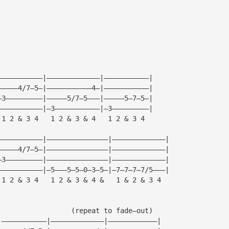
———————————|—————————————|———————————|
—————4/7—5—|———————————4—|———————————|
—3—————————|—————5/7—5———|—————5—7—5—|
———————————|—3———————————|—3—————————|
 1 2 & 3 4   1 2 & 3 & 4   1 2 & 3 4
———————————|———————————————|—————————————|
—————4/7—5—|———————————————|—————————————|
—3—————————|———————————————|—————————————|
———————————|—5———5—5—0—3—5—|—7—7—7—7/5———|
 1 2 & 3 4   1 2 & 3 & 4 &   1 & 2 & 3 4
                  (repeat to fade—out)
|———————————|—————————————|————————————|