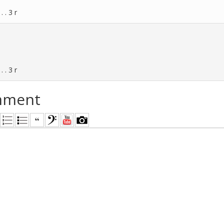
. . 3 r
. . 3 r
mment