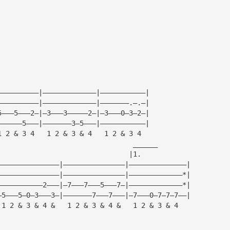
——————————|—————————————|———————————|
——————————|—————————————|———————.—.—|
5———5———2—|—3———3—————2—|—3———0—3—2—|
——————5———|———————3—5———|———————————|
1 2 & 3 4   1 2 & 3 & 4   1 2 & 3 4
                                 ______
                                |1.
———————————————|———————————————|——————————————|
———————————————|———————————————|—————————————*|
———————————2———|—7———7———5———7—|—————————————*|
—5———5—0—3———3—|———————7———7———|—7———0—7—7—7——|
 1 2 & 3 & 4 &   1 2 & 3 & 4 &   1 2 & 3 & 4