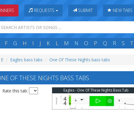
INNERS
REQUESTS
SUBMIT
NEW TABS
F
G
H
I
J
K
L
M
N
O
P
Q
R
S
T
 E
Eagles bass tabs
One Of These Nights bass tabs
NE OF THESE NIGHTS BASS TABS
Eagles - One Of These Nights Bass Tab
Rate this tab: