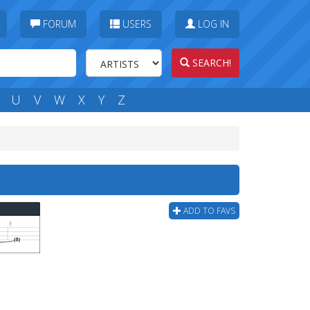
FORUM
USERS
LOG IN
SEARCH!
U
V
W
X
Y
Z
ADD TO FAVS