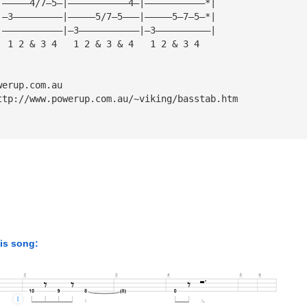
|—————4/7—5—|———————————4—|———————————*|
|—3—————————|—————5/7—5———|—————5—7—5—*|
|———————————|—3———————————|—3——————————|
  1 2 & 3 4   1 2 & 3 & 4   1 2 & 3 4
werup.com.au
ttp://www.powerup.com.au/~viking/basstab.htm
his song: