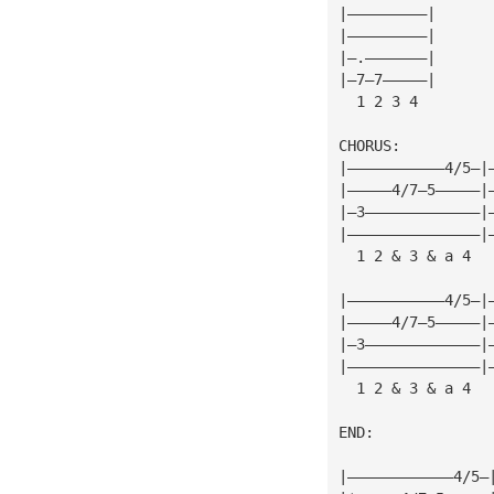
|—————————|
|—————————|
|—.———————|
|—7—7—————|
  1 2 3 4
CHORUS:
|———————————4/5—|
|—————4/7—5—————|
|—3—————————————|
|———————————————|
  1 2 & 3 & a 4  
|———————————4/5—|
|—————4/7—5—————|
|—3—————————————|
|———————————————|
  1 2 & 3 & a 4  
END:
                 
|————————————4/5—