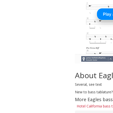
About Eag
Several, see text
New to bass tablature?
More Eagles bass
Hotel California bass 