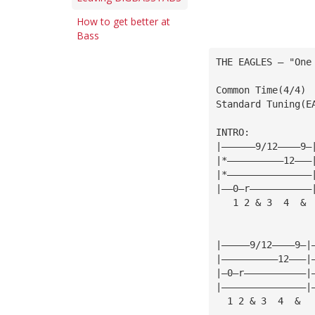
How to get better at
Bass
THE EAGLES — "One
Common Time(4/4)
Standard Tuning(E
INTRO:
|——————9/12————9—
|*——————————12———
|*———————————————
|——0—r———————————
   1 2 & 3  4  & 
                 
                 
|—————9/12————9—|
|——————————12———|
|—0—r———————————|
|———————————————|
  1 2 & 3  4  &  
  ______