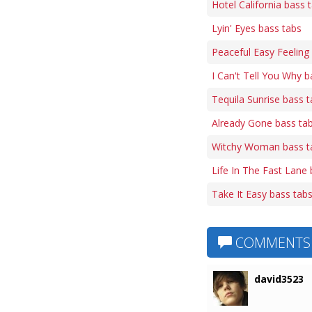
Hotel California bass 
Lyin' Eyes bass tabs
Peaceful Easy Feeling
I Can't Tell You Why b
Tequila Sunrise bass 
Already Gone bass ta
Witchy Woman bass t
Life In The Fast Lane
Take It Easy bass tab
COMMENTS
david3523