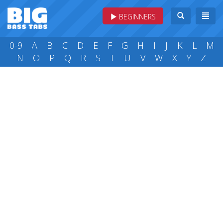
BEGINNERS
0-9
A
B
C
D
E
F
G
H
I
J
K
L
M
N
O
P
Q
R
S
T
U
V
W
X
Y
Z