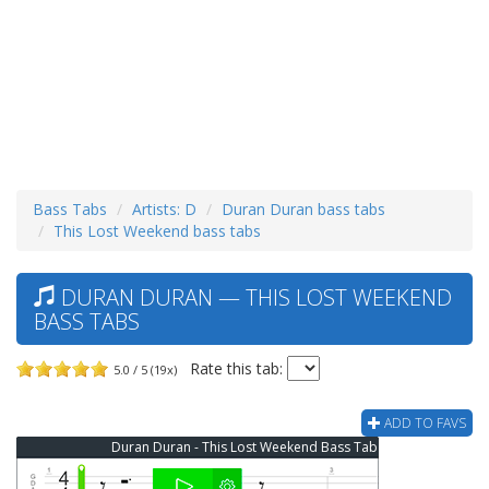
Bass Tabs
Artists: D
Duran Duran bass tabs
This Lost Weekend bass tabs
DURAN DURAN — THIS LOST WEEKEND
BASS TABS
Rate this tab:
5.0 / 5 (19x)
ADD TO FAVS
Duran Duran - This Lost Weekend Bass Tab