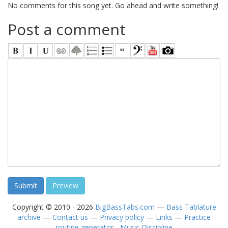
No comments for this song yet. Go ahead and write something!
Post a comment
Copyright © 2010 - 2026
BigBassTabs.com
—
Bass Tablature
archive
—
Contact us
—
Privacy policy
—
Links
—
Practice
routine generator - Music Discipline