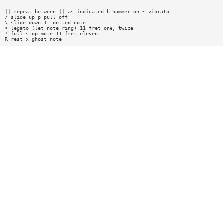
|| repeat between || as indicated h hammer on ~ vibrato
/ slide up p pull off
\ slide down 1. dotted note
> legato (let note ring) 11 fret one, twice
! full stop mute
11
fret eleven
R rest x ghost note