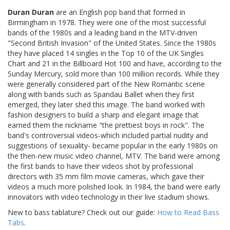
Duran Duran
are an English pop band that formed in
Birmingham in 1978. They were one of the most successful
bands of the 1980s and a leading band in the MTV-driven
"Second British Invasion" of the United States. Since the 1980s
they have placed 14 singles in the Top 10 of the UK Singles
Chart and 21 in the Billboard Hot 100 and have, according to the
Sunday Mercury, sold more than 100 million records. While they
were generally considered part of the New Romantic scene
along with bands such as Spandau Ballet when they first
emerged, they later shed this image. The band worked with
fashion designers to build a sharp and elegant image that
earned them the nickname "the prettiest boys in rock". The
band's controversial videos-which included partial nudity and
suggestions of sexuality- became popular in the early 1980s on
the then-new music video channel, MTV. The band were among
the first bands to have their videos shot by professional
directors with 35 mm film movie cameras, which gave their
videos a much more polished look. In 1984, the band were early
innovators with video technology in their live stadium shows.
New to bass tablature? Check out our guide:
How to Read Bass
Tabs
.