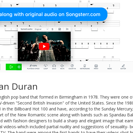
an Duran
nglish pop band that formed in Birmingham in 1978. They were one o
-driven "Second British Invasion" of the United States. Since the 198
1 in the Billboard Hot 100 and have, according to the Sunday Mercury,
art of the New Romantic scene along with bands such as Spandau Balle
 with fashion designers to build a sharp and elegant image that earn
l videos-which included partial nudity and suggestions of sexuality-
TV. The band were among the first bands to have their videos shot b