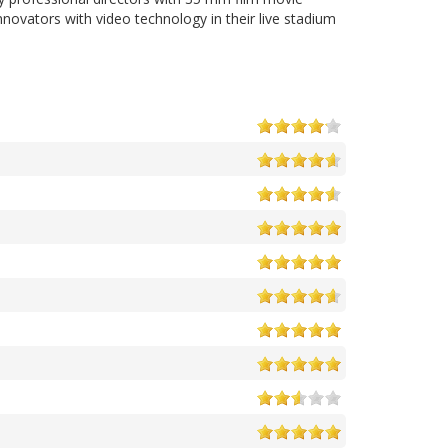
novators with video technology in their live stadium