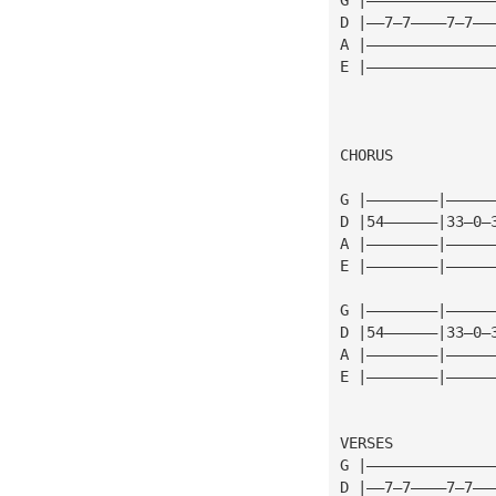
D |——7—7————7—7——
A |——————————————
E |——————————————
CHORUS
G |————————|—————
D |54——————|33—0—
A |————————|—————
E |————————|—————
G |————————|—————
D |54——————|33—0—
A |————————|—————
E |————————|—————
VERSES
G |——————————————
D |——7—7————7—7——