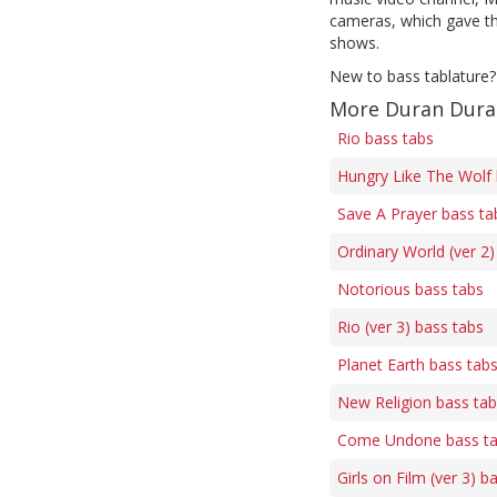
cameras, which gave the
shows.
New to bass tablature?
More Duran Dura
Rio bass tabs
Hungry Like The Wolf 
Save A Prayer bass ta
Ordinary World (ver 2)
Notorious bass tabs
Rio (ver 3) bass tabs
Planet Earth bass tab
New Religion bass ta
Come Undone bass t
Girls on Film (ver 3) b