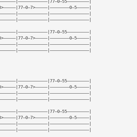
———————|————————————|77—0—55—————————|
3>—————|77—0—7>—————|————————0—5—————|
———————|————————————|————————————————|
———————|————————————|————————————————|
———————|————————————|77—0—55—————————|
3>—————|77—0—7>—————|————————0—5—————|
———————|————————————|————————————————|
———————|————————————|————————————————|
———————|————————————|77—0—55—————————|
3>—————|77—0—7>—————|————————0—5—————|
———————|————————————|————————————————|
———————|————————————|————————————————|
———————|————————————|77—0—55—————————|
3>—————|77—0—7>—————|————————0—5—————|
———————|————————————|————————————————|
———————|————————————|————————————————|