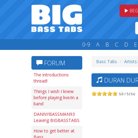
BEG
0-9
A
B
C
D
E
Bass Tabs
Artists
FORUM
The introductions
DURAN DURA
thread!
Things I wish I knew
5.0 / 5 (1x)
before playing live/in a
band
DANNYBASSMAN93
Leaving BIGBASSTABS
How to get better at
Bass