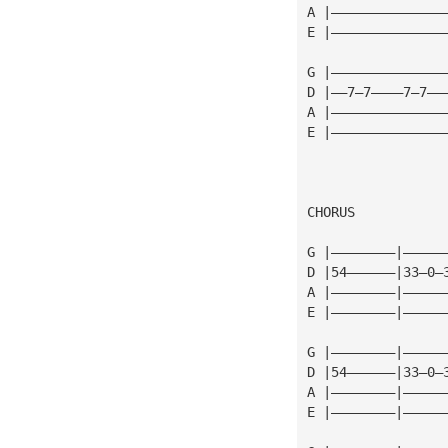
A |——————————————
E |——————————————
G |——————————————
D |——7—7————7—7——
A |——————————————
E |——————————————
CHORUS
G |————————|—————
D |54——————|33—0—
A |————————|—————
E |————————|—————
G |————————|—————
D |54——————|33—0—
A |————————|—————
E |————————|—————