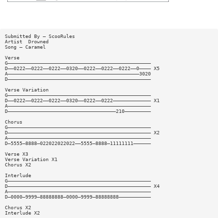
Submitted By — ScooRules
Artist  Drowned
Song — Caramel
Verse
G—————————————————————————————————————————————————
D——0222——0222——0222——0320——0222——0222——0222——0———— X5
A—————————————————————————————————————————————3020
D—————————————————————————————————————————————————
Verse Variation
G—————————————————————————————————————————————————
D——0222——0222——0222——0320——0222——0222————————————— X1
A—————————————————————————————————————————————————
D—————————————————————————————————————210—————————
Chorus
G—————————————————————————————————————————————————
D————————————————————————————————————————————————— X2
A—————————————————————————————————————————————————
D—5555—8888—022022022022——5555—8888—11111111——————
Verse X3
Verse Variation X1
Chorus X2
Interlude
G—————————————————————————————————————————————————
D————————————————————————————————————————————————— X4
A—————————————————————————————————————————————————
D—0000—9999—88888888—0000—9999—88888888———————————
Chorus X2
Interlude X2