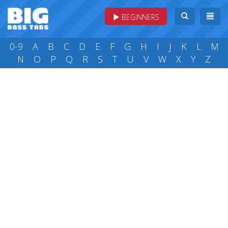
BEGINNERS
0-9
A
B
C
D
E
F
G
H
I
J
K
L
M
N
O
P
Q
R
S
T
U
V
W
X
Y
Z