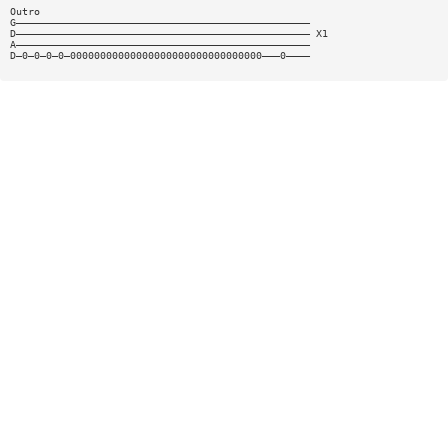
Outro
G—————————————————————————————————————————————————
D————————————————————————————————————————————————— X1
A—————————————————————————————————————————————————
D—0—0—0—0—00000000000000000000000000000000———0————