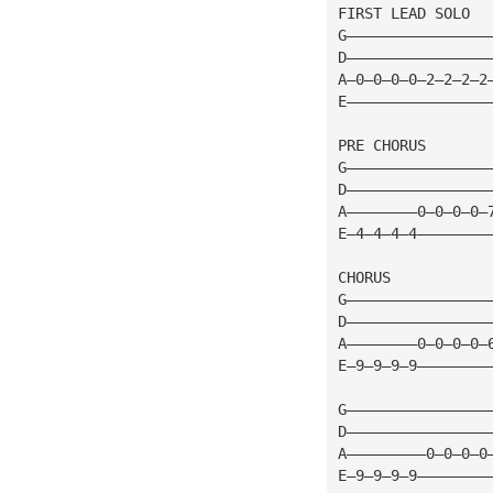
FIRST LEAD SOLO
G————————————————
D————————————————
A—0—0—0—0—2—2—2—2
E————————————————
PRE CHORUS
G————————————————
D————————————————
A————————0—0—0—0—
E—4—4—4—4————————
CHORUS
G————————————————
D————————————————
A————————0—0—0—0—
E—9—9—9—9————————
G————————————————
D————————————————
A—————————0—0—0—0
E—9—9—9—9————————