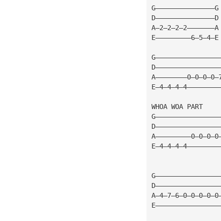
G———————————————G
D———————————————D
A—2—2—2—2———————A
E—————————6—5—4—E
G————————————————
D————————————————
A————————0—0—0—0—
E—4—4—4—4————————
WHOA WOA PART
G————————————————
D————————————————
A—————————0—0—0—0
E—4—4—4—4————————
G————————————————
D————————————————
A—4—7—6—0—0—0—0—0
E————————————————