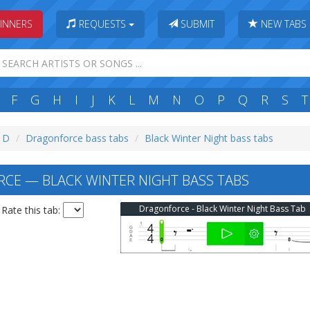
INNERS
REQUESTS
SUBMIT
NEW TABS
F
G
H
I
J
K
L
M
N
O
P
Q
R
S
T
: D
Dragonforce bass tabs
Black Winter Night bass tabs
E — BLACK WINTER NIGHT BASS TABS
Dragonforce - Black Winter Night Bass Tab
Rate this tab: