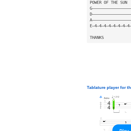
POWER OF THE SUN
G————————————————
D————————————————
A————————————————
E—4—4—4—4—4—4—4—4
THANKS
Tablature player for t