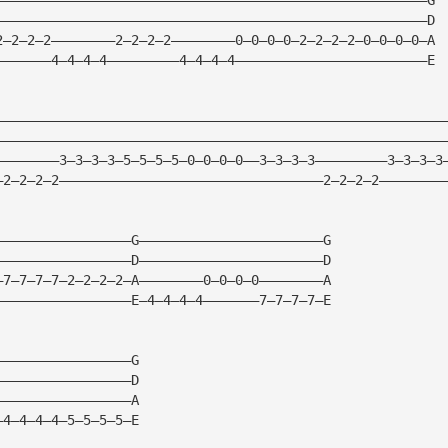
——————————————————————————————————————————————————————D
2—2—2—2————————2—2—2—2————————0—0—0—0—2—2—2—2—0—0—0—0—A
———————4—4—4—4—————————4—4—4—4————————————————————————E
————————————————————————————————————————————————————————
————————————————————————————————————————————————————————
————————3—3—3—3—5—5—5—5—0—0—0—0——3—3—3—3—————————3—3—3—3
—2—2—2—2—————————————————————————————————2—2—2—2————————
—————————————————G———————————————————————G
—————————————————D———————————————————————D
—7—7—7—7—2—2—2—2—A————————0—0—0—0————————A
—————————————————E—4—4—4—4———————7—7—7—7—E
—————————————————G
—————————————————D
—————————————————A
—4—4—4—4—5—5—5—5—E