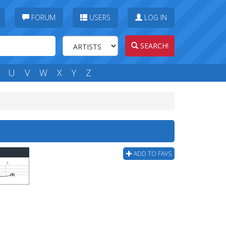
FORUM
USERS
LOG IN
SEARCH!
U
V
W
X
Y
Z
ADD TO FAVS