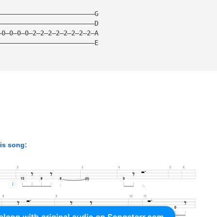
—————————————————————————G
—————————————————————————D
—0—0—0—0—2—2—2—2—2—2—2—2—A
—————————————————————————E
his song: