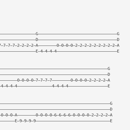
————————————————G——————————————————————————————————G
————————————————D——————————————————————————————————D
7—7—7—7—2—2—2—2—A————————0—0—0—0—2—2—2—2—2—2—2—2—2—A
————————————————E—4—4—4—4——————————————————————————E
———————————————————————————————————————————————G
———————————————————————————————————————————————D
————————0—0—0—0—7—7—7—7————————0—0—0—0—2—2—2—2—A
—4—4—4—4———————————————4—4—4—4—————————————————E
————————————————————————————————————————————————G
————————————————————————————————————————————————D
—0—0—0—A————————0—0—0—0—6—6—6—6—0—0—0—0—2—2—2—2—A
———————E—9—9—9—9————————————————————————————————E