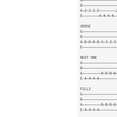
D————————————————
A—2—2—2—2————————
E————————4—4—4—4—
VERSE
G————————————————
D————————————————
A—0—0—0—0—3—3—3—3
E————————————————
NEXT ONE
G————————————————
D————————————————
A—————————0—0—0—0
E—4—4—4—4————————
FILL2
G————————————————
D————————————————
A—————————0—0—0—0
E—4—4—4—4————————