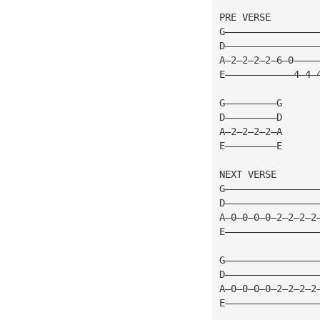
PRE VERSE
G————————————————
D————————————————
A—2—2—2—2—6—0————
E————————————4—4—
G—————————G
D—————————D
A—2—2—2—2—A
E—————————E
NEXT VERSE
G————————————————
D————————————————
A—0—0—0—0—2—2—2—2
E————————————————
G————————————————
D————————————————
A—0—0—0—0—2—2—2—2
E————————————————