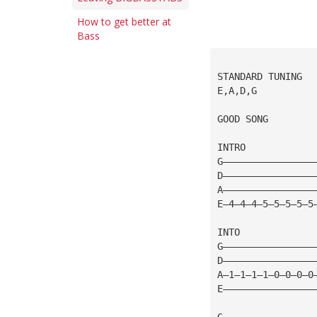
How to get better at
Bass
STANDARD TUNING
E,A,D,G
GOOD SONG
INTRO
G————————————————
D————————————————
A————————————————
E—4—4—4—5—5—5—5—5
INTO
G————————————————
D————————————————
A—1—1—1—1—0—0—0—0
E————————————————
G————————————————