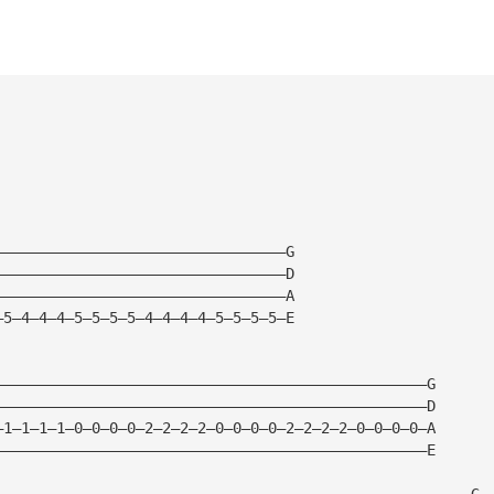
—————————————————————————————————G
—————————————————————————————————D
—————————————————————————————————A
—5—4—4—4—5—5—5—5—4—4—4—4—5—5—5—5—E
—————————————————————————————————————————————————G
—————————————————————————————————————————————————D
—1—1—1—1—0—0—0—0—2—2—2—2—0—0—0—0—2—2—2—2—0—0—0—0—A
—————————————————————————————————————————————————E
——————————————————————————————————————————————————————G