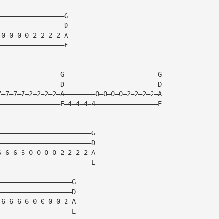
—————————————————G
—————————————————D
—0—0—0—0—2—2—2—2—A
—————————————————E
————————————————G————————————————————————G
————————————————D————————————————————————D
7—7—7—7—2—2—2—2—A————————0—0—0—0—2—2—2—2—A
————————————————E—4—4—4—4————————————————E
————————————————————————G
————————————————————————D
6—6—6—6—0—0—0—0—2—2—2—2—A
————————————————————————E
———————————————————G
———————————————————D
—6—6—6—6—0—0—0—0—2—A
———————————————————E