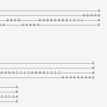
————————————————————————————————————————————————————G
————————————————————————————————————————————0—0—0—0—D
————0—0—0—0——————————0—0—0—0—0—0—0—0—2—2—2—2————————A
4—4—————————4—4—4—4—4———————————————————————————————E
—————————————————————————————————————————————————G
—————————————————————————————————————————————————D
—0—0—0—0—2—2—2—2—0—0—0—0—2—2—2—2—————————————————A
—————————————————————————————————4—4—4—4—4—4—4—4—E
—————————G
—————————D
—2—2—2—2—A
—————————E