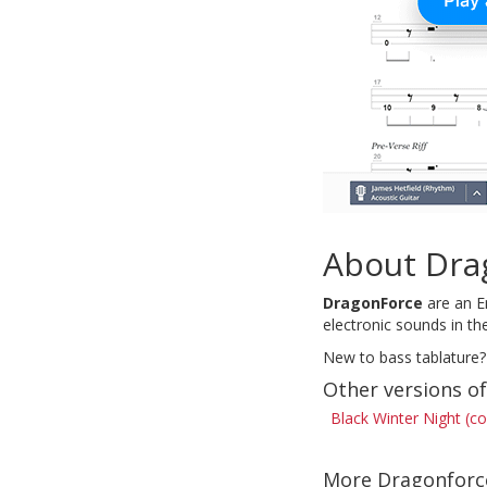
About Dra
DragonForce
are an E
electronic sounds in th
New to bass tablature?
Other versions o
Black Winter Night (c
More Dragonforc