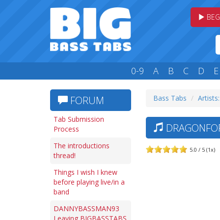
BEG
0-9
A
B
C
D
E
Bass Tabs
Artists
FORUM
Tab Submission
DRAGONFORC
Process
The introductions
5.0 / 5 (1x)
thread!
Things I wish I knew
before playing live/in a
band
DANNYBASSMAN93
Leaving BIGBASSTABS