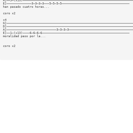
A]——5—(x13)——————————————————————————————————————————————————————————————
E]——————————————3—3—3—3———5—5—5—5——————————————————————————————————————
han pasado cuatro horas...
coro x2
x4
G]———————————————————————————————————————————————————————————————————————
D]———————————————————————————————————————————————————————————————————————
A]————————————————————————————3—3—3—3————————————————————————————————————
E]——1—(x13)————6—6—6—6—————————————————————————————————————————————————
moralidad paso por la...
coro x2