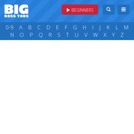
BEGINNERS
0-9
A
B
C
D
E
F
G
H
I
J
K
L
M
N
O
P
Q
R
S
T
U
V
W
X
Y
Z