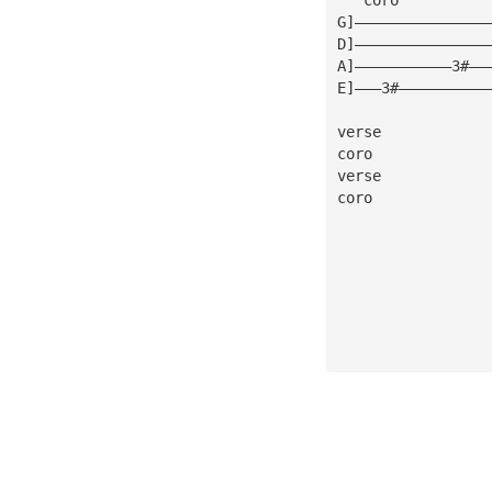
G]———————————————
D]———————————————
A]———————————3#——
E]———3#——————————
verse
coro
verse
coro