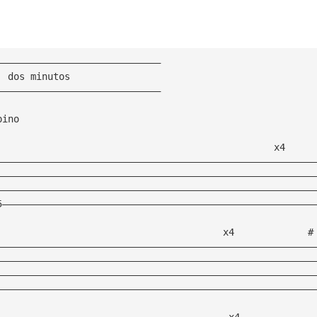
—————————————————————————————
  dos minutos
—————————————————————————————
pino
                                                 x4
————————————————————————————————————————————————————————
————————————————————————————————————————————————————————
————————————————————————————————————————————————————————
5———————————————————————————————————————————————————————
                                        x4             #
————————————————————————————————————————————————————————
————————————————————————————————————————————————————————
————————————————————————————————————————————————————————
————————————————————————————————————————————————————————
                                         x4    