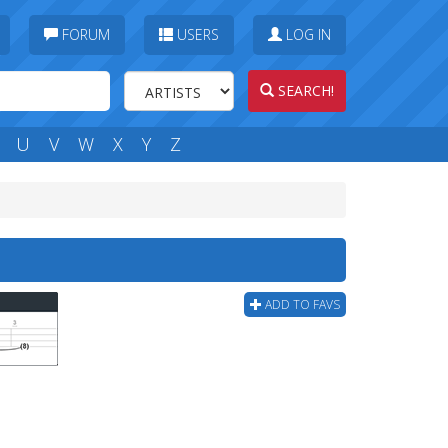
FORUM
USERS
LOG IN
SEARCH!
U
V
W
X
Y
Z
ADD TO FAVS