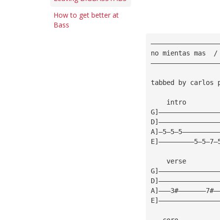
How to get better at
Bass
—————————————————
no mientas mas  /
—————————————————
tabbed by carlos 
    intro        
G]———————————————
D]———————————————
A]—5—5—5—————————
E]—————————5—5—7—
    verse        
G]———————————————
D]———————————————
A]———3#———————7#—
E]———————————————
   coro          