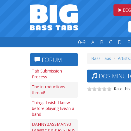
BEG
0-9
A
B
C
D
E
Bass Tabs
Artists
FORUM
Tab Submission
DOS MINUTO
Process
The introductions
Rate this
thread!
Things I wish I knew
before playing live/in a
band
DANNYBASSMAN93
Leaving BIGBASSTABS