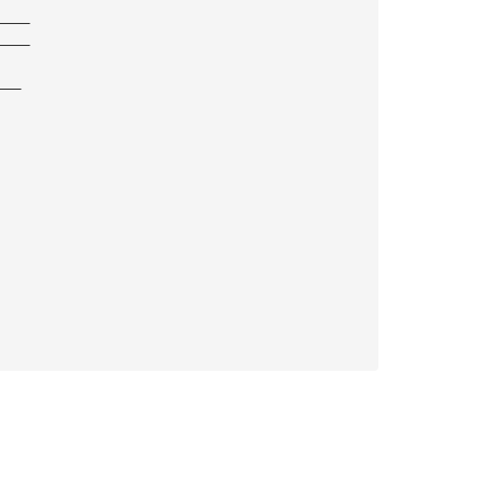
————
————
———