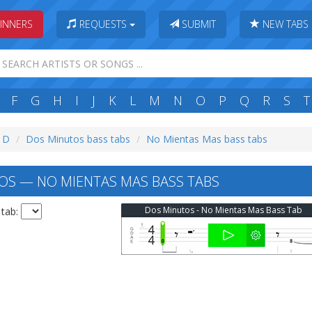
INNERS
REQUESTS
SUBMIT
NEW TABS
F
G
H
I
J
K
L
M
N
O
P
Q
R
S
T
: D
Dos Minutos bass tabs
No Mientas Mas bass tabs
S — NO MIENTAS MAS BASS TABS
Dos Minutos - No Mientas Mas Bass Tab
 tab: