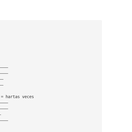
————
————
——
——
 = hartas veces
————
————
—
————