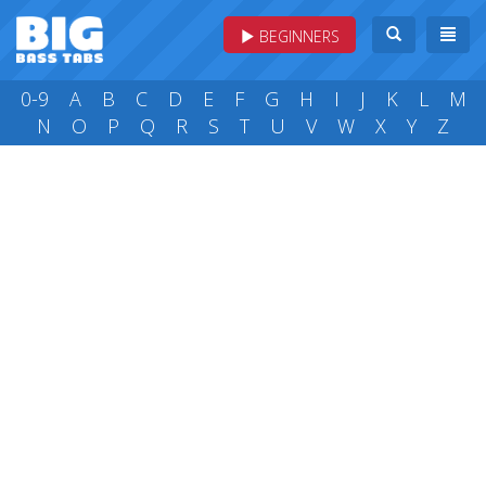
BEGINNERS
0-9
A
B
C
D
E
F
G
H
I
J
K
L
M
N
O
P
Q
R
S
T
U
V
W
X
Y
Z