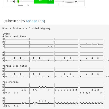
(submitted by
MooseToo
)
Doobie Brothers – Divided highway
Intro
4 bars rest then
G|————————————————|————————————————|————————————————|————————————————|
D|————————————————|————————————————|————————————————|————————————————|
A|————————————————|————————————————|————————————————|————0———2———5———|
E|————————————————|————————————0—0—|————————————————|3———————————————|
G|————————————————|————————————————|————————————————|————————————————|
D|————————————————|————————————————|————————————————|————————————————|
A|——————5———5—————|——5———5—————————|——————5———5—————|————0———2———5———|
E|0———7———7———7———|7———7———7———3———|0———7———7———7———|3———————————————| 2x
Verse1 (Too late)
G|————————————————|————————————————|————————————————|————————————————|
D|————————————————|————————————————|————————————————|————————————————|
A|——————5———5—————|——5———5—————————|——————5———5—————|————0———2———5———|
E|0———7———7———7———|7———7———7———3———|0———7———7———7———|3———————————————| 4x
Pre—chorus1
G|————————————————|————————————————|————————————————|————————————————|
D|————————————————|——————5—7—5—————|————————————————|————————————————|
A|———————————5—5——|——5/7———————7———|3—3—3—3—3—3—3—2—|————————3—5—3———|
E|0—5———5—3———————|————————————————|————————————————|3—3—3/5———————5—|
G|————————————————|————————————————|————————————————|————————————————|
D|————————————————|——————5—7—5—————|————————————————|————————————————|
A|———————————5—5——|——5/7———————7———|3—3—3—3—3—3—3—2—|5—5—5—5—5—5—5—5—|
E|0—5———5—3———————|————————————————|————————————————|————————————————|