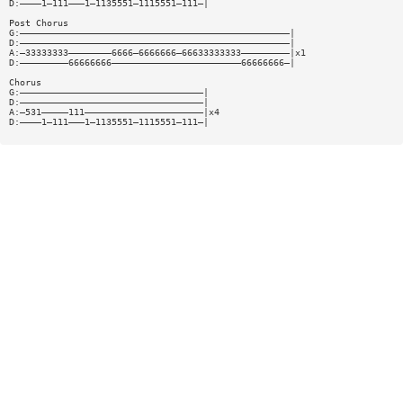
D:————1—111———1—1135551—1115551—111—|
Post Chorus
G:——————————————————————————————————————————————————|
D:——————————————————————————————————————————————————|
A:—33333333————————6666—6666666—66633333333—————————|x1
D:—————————66666666————————————————————————66666666—|
Chorus
G:——————————————————————————————————|
D:——————————————————————————————————|
A:—531—————111——————————————————————|x4
D:————1—111———1—1135551—1115551—111—|