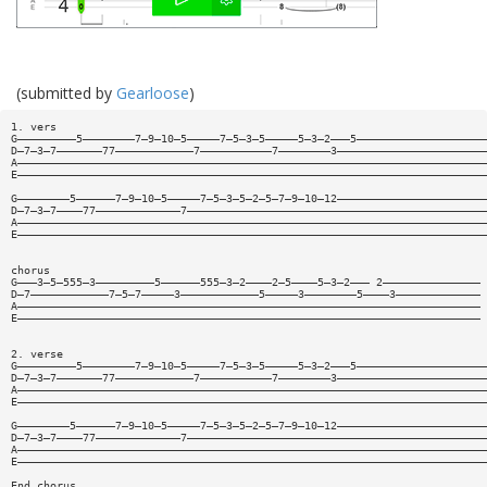
(submitted by
Gearloose
)
1. vers
G—————————5————————7—9—10—5—————7—5—3—5—————5—3—2———5————————————————————
D—7—3—7———————77————————————7———————————7————————3———————————————————————
A————————————————————————————————————————————————————————————————————————
E————————————————————————————————————————————————————————————————————————
G————————5——————7—9—10—5—————7—5—3—5—2—5—7—9—10—12———————————————————————
D—7—3—7————77—————————————7——————————————————————————————————————————————
A————————————————————————————————————————————————————————————————————————
E————————————————————————————————————————————————————————————————————————
chorus
G———3—5—555—3—————————5——————555—3—2————2—5————5—3—2——— 2———————————————
D—7————————————7—5—7—————3————————————5—————3————————5————3—————————————
A———————————————————————————————————————————————————————————————————————
E———————————————————————————————————————————————————————————————————————
2. verse
G—————————5————————7—9—10—5—————7—5—3—5—————5—3—2———5————————————————————
D—7—3—7———————77————————————7———————————7————————3———————————————————————
A————————————————————————————————————————————————————————————————————————
E————————————————————————————————————————————————————————————————————————
G————————5——————7—9—10—5—————7—5—3—5—2—5—7—9—10—12———————————————————————
D—7—3—7————77—————————————7——————————————————————————————————————————————
A————————————————————————————————————————————————————————————————————————
E————————————————————————————————————————————————————————————————————————
End chorus