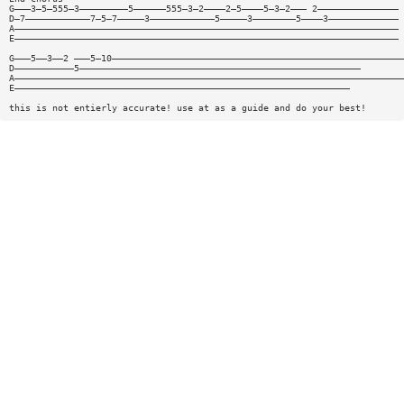
G———3—5—555—3—————————5——————555—3—2————2—5————5—3—2——— 2———————————————
D—7————————————7—5—7—————3————————————5—————3————————5————3—————————————
A———————————————————————————————————————————————————————————————————————
E———————————————————————————————————————————————————————————————————————
G———5——3——2 ———5—10——————————————————————————————————————————————————————
D———————————5————————————————————————————————————————————————————
A————————————————————————————————————————————————————————————————————————
E——————————————————————————————————————————————————————————————
this is not entierly accurate! use at as a guide and do your best!