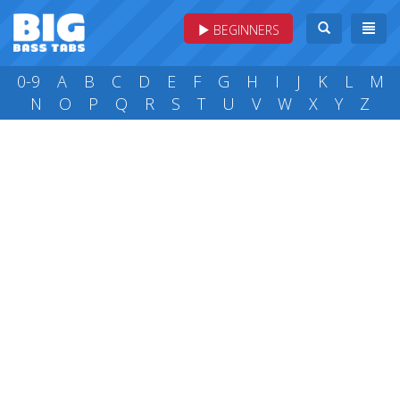
BEGINNERS
0-9
A
B
C
D
E
F
G
H
I
J
K
L
M
N
O
P
Q
R
S
T
U
V
W
X
Y
Z