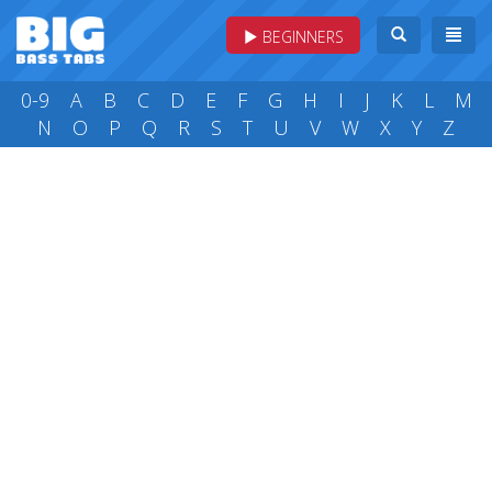
BEGINNERS
0-9
A
B
C
D
E
F
G
H
I
J
K
L
M
N
O
P
Q
R
S
T
U
V
W
X
Y
Z