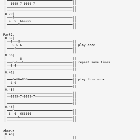
||———————————————————————————————————||
||——9999—7—9999—7————————————————————||
||———————————————————————————————————||
||———————————————————————————————————||
|0.29|
||———8———————————————————————————————||
||—6——6——666666——————————————————————||
||——————6————————————————————————————||
||———————————————————————————————————||
Part2.
|0.32|
||——8———8————————————————————————————||
||———6—6—6———————————————————————————|| play once
||————6——————————————————————————————||
||———————————————————————————————————||
|0.36|
||———————8———————————————————————————||
||———6—6——6——————————————————————————|| repeat some times
||——6—6——————————————————————————————||
||———————————————————————————————————||
|0.41|
||———————————————————————————————————||
||———6—66—898————————————————————————|| play this once
||——6—6——————————————————————————————||
||———————————————————————————————————||
|0.43|
||———————————————————————————————————||
||——9999—7—9999—7————————————————————||
||———————————————————————————————————||
||———————————————————————————————————||
|0.45|
||———8———————————————————————————————||
||—6——6——666666——————————————————————||
||——————6————————————————————————————||
||———————————————————————————————————||
chorus
|0.49|
||———————————————————————————————————||