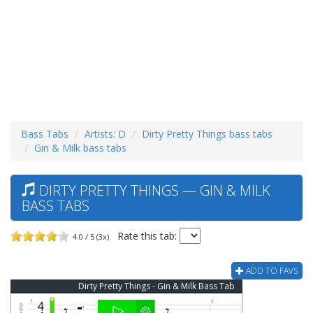
Bass Tabs
Artists: D
Dirty Pretty Things bass tabs
Gin & Milk bass tabs
DIRTY PRETTY THINGS — GIN & MILK
BASS TABS
Rate this tab:
4.0 / 5 (3x)
ADD TO FAVS
Dirty Pretty Things - Gin & Milk Bass Tab