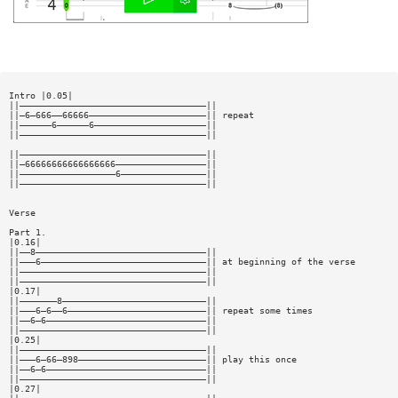
Intro |0.05|
||———————————————————————————————————||
||—6—666——66666——————————————————————|| repeat
||——————6——————6—————————————————————||
||———————————————————————————————————||
||———————————————————————————————————||
||—66666666666666666—————————————————||
||——————————————————6————————————————||
||———————————————————————————————————||
Verse
Part 1.
|0.16|
||——8————————————————————————————————||
||———6———————————————————————————————|| at beginning of the verse
||———————————————————————————————————||
||———————————————————————————————————||
|0.17|
||———————8———————————————————————————||
||———6—6——6——————————————————————————|| repeat some times
||——6—6——————————————————————————————||
||———————————————————————————————————||
|0.25|
||———————————————————————————————————||
||———6—66—898————————————————————————|| play this once
||——6—6——————————————————————————————||
||———————————————————————————————————||
|0.27|